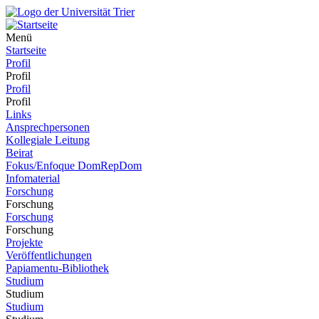
Menü
Startseite
Profil
Profil
Profil
Profil
Links
Ansprechpersonen
Kollegiale Leitung
Beirat
Fokus/Enfoque DomRepDom
Infomaterial
Forschung
Forschung
Forschung
Forschung
Projekte
Veröffentlichungen
Papiamentu-Bibliothek
Studium
Studium
Studium