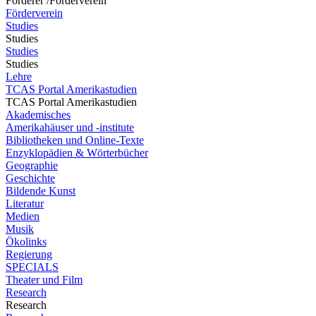
Förderer /Förderverein
Förderverein
Studies
Studies
Studies
Studies
Lehre
TCAS Portal Amerikastudien
TCAS Portal Amerikastudien
Akademisches
Amerikahäuser und -institute
Bibliotheken und Online-Texte
Enzyklopädien & Wörterbücher
Geographie
Geschichte
Bildende Kunst
Literatur
Medien
Musik
Ökolinks
Regierung
SPECIALS
Theater und Film
Research
Research