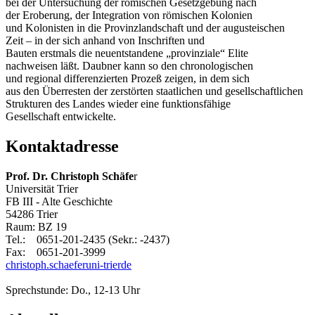
bei der Untersuchung der römischen Gesetzgebung nach
der Eroberung, der Integration von römischen Kolonien
und Kolonisten in die Provinzlandschaft und der augusteischen
Zeit – in der sich anhand von Inschriften und
Bauten erstmals die neuentstandene „provinziale“ Elite
nachweisen läßt. Daubner kann so den chronologischen
und regional differenzierten Prozeß zeigen, in dem sich
aus den Überresten der zerstörten staatlichen und gesellschaftlichen
Strukturen des Landes wieder eine funktionsfähige
Gesellschaft entwickelte.
Kontaktadresse
Prof. Dr. Christoph Schäfe
r
Universität Trier
FB III - Alte Geschichte
54286 Trier
Raum: BZ 19
Tel.: 0651-201-2435 (Sekr.: -2437)
Fax: 0651-201-3999
christoph.schaefer
uni-trier
de
Sprechstunde: Do., 12-13 Uhr