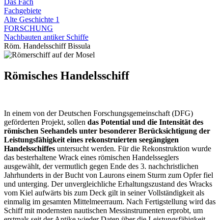
Das Fach
Fachgebiete
Alte Geschichte 1
FORSCHUNG
Nachbauten antiker Schiffe
Röm. Handelsschiff Bissula
Römisches Handelsschiff
In einem von der Deutschen Forschungsgemeinschaft (DFG)
geförderten Projekt, sollen
das Potential und die Intensität des
römischen Seehandels unter besonderer Berücksichtigung der
Leistungsfähigkeit eines rekonstruierten seegängigen
Handelsschiffes
untersucht werden. Für die Rekonstruktion wurde
das besterhaltene Wrack eines römischen Handelsseglers
ausgewählt, der vermutlich gegen Ende des 3. nachchristlichen
Jahrhunderts in der Bucht von Laurons einem Sturm zum Opfer fiel
und unterging. Der unvergleichliche Erhaltungszustand des Wracks
vom Kiel aufwärts bis zum Deck gilt in seiner Vollständigkeit als
einmalig im gesamten Mittelmeerraum. Nach Fertigstellung wird das
Schiff mit modernsten nautischen Messinstrumenten erprobt, um
erstmals seit der Antike wieder Daten über die Leistungsfähigkeit