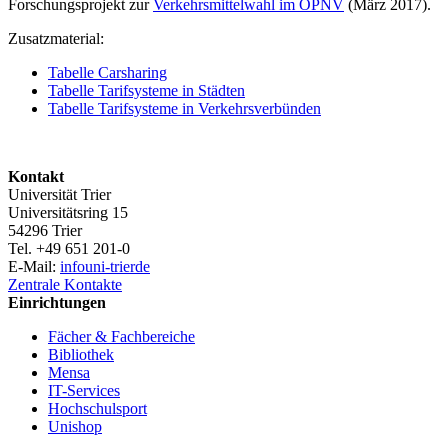
Forschungsprojekt zur
Verkehrsmittelwahl im ÖPNV
(März 2017).
Zusatzmaterial:
Tabelle Carsharing
Tabelle Tarifsysteme in Städten
Tabelle Tarifsysteme in Verkehrsverbünden
Kontakt
Universität Trier
Universitätsring 15
54296 Trier
Tel. +49 651 201-0
E-Mail:
info
uni-trier
de
Zentrale Kontakte
Einrichtungen
Fächer & Fachbereiche
Bibliothek
Mensa
IT-Services
Hochschulsport
Unishop