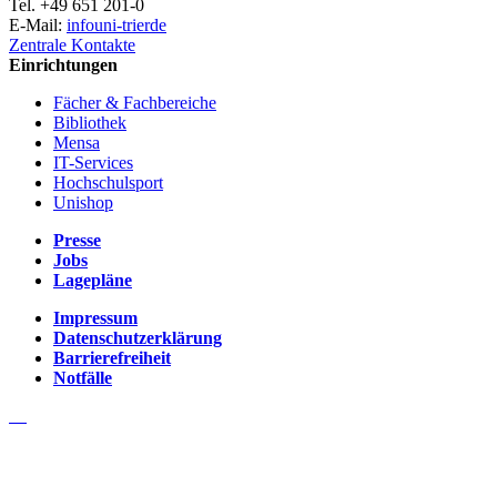
Tel. +49 651 201-0
E-Mail:
info
uni-trier
de
Zentrale Kontakte
Einrichtungen
Fächer & Fachbereiche
Bibliothek
Mensa
IT-Services
Hochschulsport
Unishop
Presse
Jobs
Lagepläne
Impressum
Datenschutzerklärung
Barrierefreiheit
Notfälle