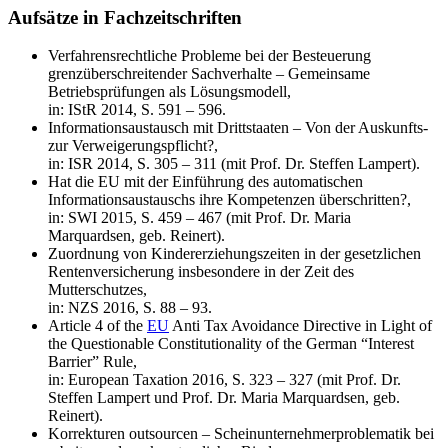
Aufsätze in Fachzeitschriften
Verfahrensrechtliche Probleme bei der Besteuerung
grenzüberschreitender Sachverhalte – Gemeinsame
Betriebsprüfungen als Lösungsmodell,
in: IStR 2014, S. 591 – 596.
Informationsaustausch mit Drittstaaten – Von der Auskunfts-
zur Verweigerungspflicht?,
in: ISR 2014, S. 305 – 311 (mit Prof. Dr. Steffen Lampert).
Hat die EU mit der Einführung des automatischen
Informationsaustauschs ihre Kompetenzen überschritten?,
in: SWI 2015, S. 459 – 467 (mit Prof. Dr. Maria
Marquardsen, geb. Reinert).
Zuordnung von Kindererziehungszeiten in der gesetzlichen
Rentenversicherung insbesondere in der Zeit des
Mutterschutzes,
in: NZS 2016, S. 88 – 93.
Article 4 of the
EU
Anti Tax Avoidance Directive in Light of
the Questionable Constitutionality of the German “Interest
Barrier” Rule,
in: European Taxation 2016, S. 323 – 327 (mit Prof. Dr.
Steffen Lampert und Prof. Dr. Maria Marquardsen, geb.
Reinert).
Korrekturen outsourcen – Scheinunternehmerproblematik bei