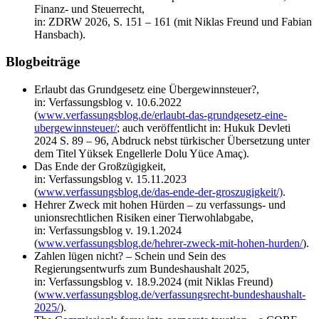
Finanz- und Steuerrecht,
in: ZDRW 2026, S. 151 – 161 (mit Niklas Freund und Fabian
Hansbach).
Blogbeiträge
Erlaubt das Grundgesetz eine Übergewinnsteuer?,
in: Verfassungsblog v. 10.6.2022
(
www.verfassungsblog.de/erlaubt-das-grundgesetz-eine-
ubergewinnsteuer/
; auch veröffentlicht in: Hukuk Devleti
2024 S. 89 – 96, Abdruck nebst türkischer Übersetzung unter
dem Titel Yüksek Engellerle Dolu Yüce Amaç).
Das Ende der Großzügigkeit,
in: Verfassungsblog v. 15.11.2023
(
www.verfassungsblog.de/das-ende-der-groszugigkeit/)
.
Hehrer Zweck mit hohen Hürden – zu verfassungs- und
unionsrechtlichen Risiken einer Tierwohlabgabe,
in: Verfassungsblog v. 19.1.2024
(
www.verfassungsblog.de/hehrer-zweck-mit-hohen-hurden/
).
Zahlen lügen nicht? – Schein und Sein des
Regierungsentwurfs zum Bundeshaushalt 2025,
in: Verfassungsblog v. 18.9.2024 (mit Niklas Freund)
(
www.verfassungsblog.de/verfassungsrecht-bundeshaushalt-
2025/
).