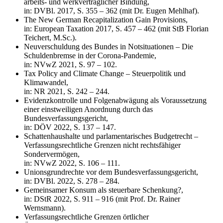
arbeits- und werkvertraglicher Bindung,
in: DVBl. 2017, S. 355 – 362 (mit Dr. Eugen Mehlhaf).
The New German Recapitalization Gain Provisions,
in: European Taxation 2017, S. 457 – 462 (mit StB Florian
Teichert, M.Sc.).
Neuverschuldung des Bundes in Notsituationen – Die
Schuldenbremse in der Corona-Pandemie,
in: NVwZ 2021, S. 97 – 102.
Tax Policy and Climate Change – Steuerpolitik und
Klimawandel,
in: NR 2021, S. 242 – 244.
Evidenzkontrolle und Folgenabwägung als Voraussetzung
einer einstweiligen Anordnung durch das
Bundesverfassungsgericht,
in: DÖV 2022, S. 137 – 147.
Schattenhaushalte und parlamentarisches Budgetrecht –
Verfassungsrechtliche Grenzen nicht rechtsfähiger
Sondervermögen,
in: NVwZ 2022, S. 106 – 111.
Unionsgrundrechte vor dem Bundesverfassungsgericht,
in: DVBl. 2022, S. 278 – 284.
Gemeinsamer Konsum als steuerbare Schenkung?,
in: DStR 2022, S. 911 – 916 (mit Prof. Dr. Rainer
Wernsmann).
Verfassungsrechtliche Grenzen örtlicher