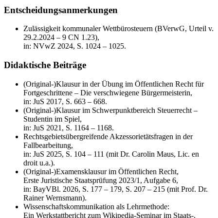
Entscheidungsanmerkungen
Zulässigkeit kommunaler Wettbürosteuern (BVerwG, Urteil v.
29.2.2024 – 9 CN 1.23),
in: NVwZ 2024, S. 1024 – 1025.
Didaktische Beiträge
(Original-)Klausur in der Übung im Öffentlichen Recht für
Fortgeschrittene – Die verschwiegene Bürgermeisterin,
in: JuS 2017, S. 663 – 668.
(Original-)Klausur im Schwerpunktbereich Steuerrecht –
Studentin im Spiel,
in: JuS 2021, S. 1164 – 1168.
Rechtsgebietsübergreifende Akzessorietätsfragen in der
Fallbearbeitung,
in: JuS 2025, S. 104 – 111 (mit Dr. Carolin Maus, Lic. en
droit u.a.).
(Original-)Examensklausur im Öffentlichen Recht,
Erste Juristische Staatsprüfung 2023/1, Aufgabe 6,
in: BayVBl. 2026, S. 177 – 179, S. 207 – 215 (mit Prof. Dr.
Rainer Wernsmann).
Wissenschaftskommunikation als Lehrmethode:
Ein Werkstattbericht zum Wikipedia-Seminar im Staats-,