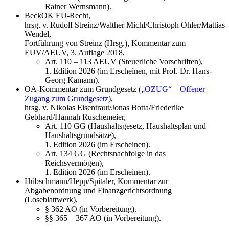
Rainer Wernsmann).
BeckOK EU-Recht,
hrsg. v. Rudolf Streinz/Walther Michl/Christoph Ohler/Mattias
Wendel,
Fortführung von Streinz (Hrsg.), Kommentar zum
EUV/AEUV, 3. Auflage 2018,
Art. 110 – 113 AEUV (Steuerliche Vorschriften),
1. Edition 2026 (im Erscheinen, mit Prof. Dr. Hans-
Georg Kamann).
OA-Kommentar zum Grundgesetz (
„OZUG“ – Offener
Zugang zum Grundgesetz
),
hrsg.​​​​​​​ v. Nikolas Eisentraut/Jonas Botta/Friederike
Gebhard/Hannah Ruschemeier,
Art. 110 GG (Haushaltsgesetz, Haushaltsplan und
Haushaltsgrundsätze),
1. Edition 2026 (im Erscheinen).
Art. 134 GG (Rechtsnachfolge in das
Reichsvermögen),
1. Edition 2026 (im Erscheinen).
Hübschmann/Hepp/Spitaler, Kommentar zur
Abgabenordnung und Finanzgerichtsordnung
(Loseblattwerk),
§ 362 AO (in Vorbereitung).
§§ 365 – 367 AO (in Vorbereitung).