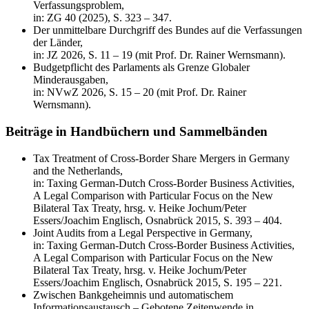
Verfassungsproblem,
in: ZG 40 (2025), S. 323 – 347.
Der unmittelbare Durchgriff des Bundes auf die Verfassungen
der Länder,
in: JZ 2026, S. 11 – 19 (mit Prof. Dr. Rainer Wernsmann).
Budgetpflicht des Parlaments als Grenze Globaler
Minderausgaben,
in: NVwZ 2026, S. 15 – 20 (mit Prof. Dr. Rainer
Wernsmann).
Beiträge in Handbüchern und Sammelbänden
Tax Treatment of Cross-Border Share Mergers in Germany
and the Netherlands,
in: Taxing German-Dutch Cross-Border Business Activities,
A Legal Comparison with Particular Focus on the New
Bilateral Tax Treaty, hrsg.​​​​​​​ v. Heike Jochum/Peter
Essers/Joachim Englisch, Osnabrück 2015, S. 393 – 404.
Joint Audits from a Legal Perspective in Germany,
in: Taxing German-Dutch Cross-Border Business Activities,
A Legal Comparison with Particular Focus on the New
Bilateral Tax Treaty, hrsg.​​​​​​​ v. Heike Jochum/Peter
Essers/Joachim Englisch, Osnabrück 2015, S. 195 – 221.
Zwischen Bankgeheimnis und automatischem
Informationsaustausch – Gebotene Zeitenwende in