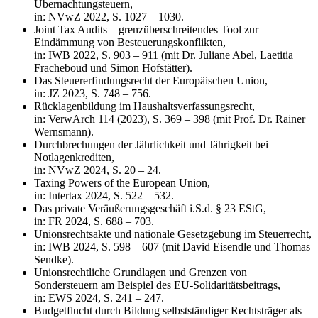
Übernachtungsteuern,
in: NVwZ 2022, S. 1027 – 1030.
Joint Tax Audits – grenzüberschreitendes Tool zur
Eindämmung von Besteuerungskonflikten,
in: IWB 2022, S. 903 – 911 (mit Dr. Juliane Abel, Laetitia
Fracheboud und Simon Hofstätter).
Das Steuererfindungsrecht der Europäischen Union,
in: JZ 2023, S. 748 – 756.
Rücklagenbildung im Haushaltsverfassungsrecht,
in: VerwArch 114 (2023), S. 369 – 398 (mit Prof. Dr. Rainer
Wernsmann).
Durchbrechungen der Jährlichkeit und Jährigkeit bei
Notlagenkrediten,
in: NVwZ 2024, S. 20 – 24.
Taxing Powers of the European Union,
in: Intertax 2024, S. 522 – 532.
Das private Veräußerungsgeschäft i.S.d. § 23 EStG,
in: FR 2024, S. 688 – 703.
Unionsrechtsakte und nationale Gesetzgebung im Steuerrecht,
in: IWB 2024, S. 598 – 607 (mit David Eisendle und Thomas
Sendke).
Unionsrechtliche Grundlagen und Grenzen von
Sondersteuern am Beispiel des EU-Solidaritätsbeitrags,
in: EWS 2024, S. 241 – 247.
Budgetflucht durch Bildung selbstständiger Rechtsträger als