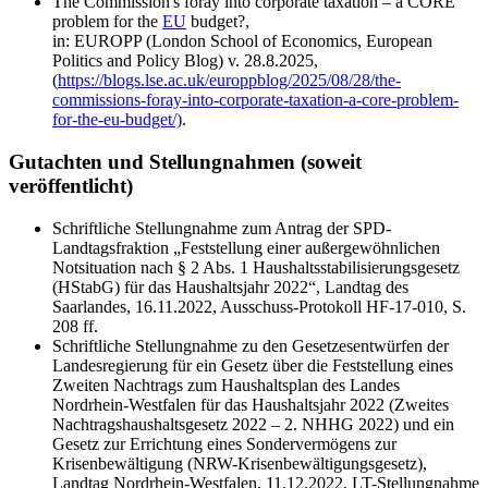
The Commission's foray into corporate taxation – a CORE
problem for the
EU
budget?,
in: EUROPP (London School of Economics, European
Politics and Policy Blog) v. 28.8.2025,
(
https://blogs.lse.ac.uk/europpblog/2025/08/28/the-
commissions-foray-into-corporate-taxation-a-core-problem-
for-the-eu-budget/)
.
Gutachten und Stellungnahmen (soweit
veröffentlicht)
Schriftliche Stellungnahme zum Antrag der SPD-
Landtagsfraktion „Feststellung einer außergewöhnlichen
Notsituation nach § 2 Abs. 1 Haushaltsstabilisierungsgesetz
(HStabG) für das Haushaltsjahr 2022“, Landtag des
Saarlandes, 16.11.2022, Ausschuss-Protokoll HF-17-010, S.
208 ff.
Schriftliche Stellungnahme zu den Gesetzesentwürfen der
Landesregierung für ein Gesetz über die Feststellung eines
Zweiten Nachtrags zum Haushaltsplan des Landes
Nordrhein-Westfalen für das Haushaltsjahr 2022 (Zweites
Nachtragshaushaltsgesetz 2022 – 2. NHHG 2022) und ein
Gesetz zur Errichtung eines Sondervermögens zur
Krisenbewältigung (NRW-Krisenbewältigungsgesetz),
Landtag Nordrhein-Westfalen, 11.12.2022, LT-Stellungnahme