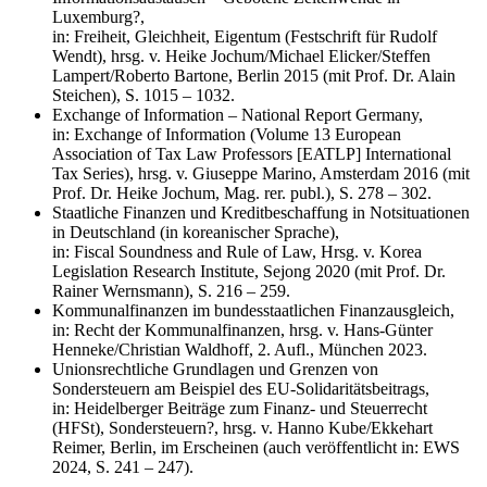
Luxemburg?,
in: Freiheit, Gleichheit, Eigentum (Festschrift für Rudolf
Wendt), hrsg.​​​​​​​ v. Heike Jochum/Michael Elicker/Steffen
Lampert/Roberto Bartone, Berlin 2015 (mit Prof. Dr. Alain
Steichen), S. 1015 – 1032.
Exchange of Information – National Report Germany,
in: Exchange of Information (Volume 13 European
Association of Tax Law Professors [EATLP] International
Tax Series), hrsg.​​​​​​​ v. Giuseppe Marino, Amsterdam 2016 (mit
Prof. Dr. Heike Jochum, Mag. rer. publ.), S. 278 – 302.
Staatliche Finanzen und Kreditbeschaffung in Notsituationen
in Deutschland (in koreanischer Sprache),
in: Fiscal Soundness and Rule of Law, Hrsg. v. Korea
Legislation Research Institute, Sejong 2020 (mit Prof. Dr.
Rainer Wernsmann), S. 216 – 259.
Kommunalfinanzen im bundesstaatlichen Finanzausgleich,
in: Recht der Kommunalfinanzen, hrsg.​​​​​​​​​​​​​​ v. Hans-Günter
Henneke/Christian Waldhoff, 2. Aufl., München 2023.
Unionsrechtliche Grundlagen und Grenzen von
Sondersteuern am Beispiel des EU-Solidaritätsbeitrags,
in: Heidelberger Beiträge zum Finanz- und Steuerrecht
(HFSt), Sondersteuern?, hrsg. v. Hanno Kube/Ekkehart
Reimer, Berlin, im Erscheinen (auch veröffentlicht in: EWS
2024, S. 241 – 247).