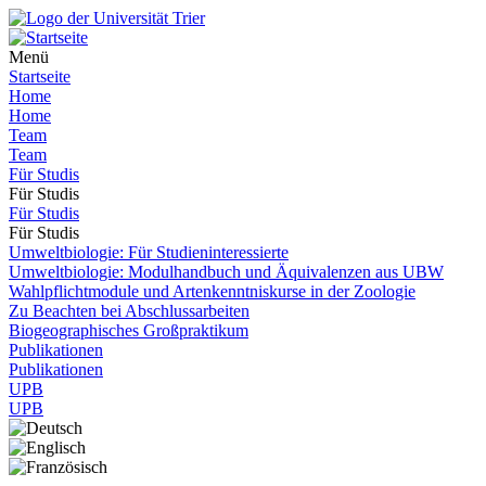
Menü
Startseite
Home
Home
Team
Team
Für Studis
Für Studis
Für Studis
Für Studis
Umweltbiologie: Für Studieninteressierte
Umweltbiologie: Modulhandbuch und Äquivalenzen aus UBW
Wahlpflichtmodule und Artenkenntniskurse in der Zoologie
Zu Beachten bei Abschlussarbeiten
Biogeographisches Großpraktikum
Publikationen
Publikationen
UPB
UPB