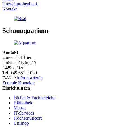
Umweltprobenbank
Kontakt
Schauaquarium
Kontakt
Universität Trier
Universitätsring 15
54296 Trier
Tel. +49 651 201-0
E-Mail:
info
uni-trier
de
Zentrale Kontakte
Einrichtungen
Fächer & Fachbereiche
Bibliothek
Mensa
IT-Services
Hochschulsport
Unishop