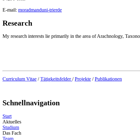
E-mail:
moradmand
uni-trier
de
Research
My research interests lie primarily in the area of Arachnology, Taxo
Curriculum Vitae
/
Tätigkeitsfelder
/
Projekte
/
Publikationen
Schnellnavigation
Start
Aktuelles
Studium
Das Fach
Team