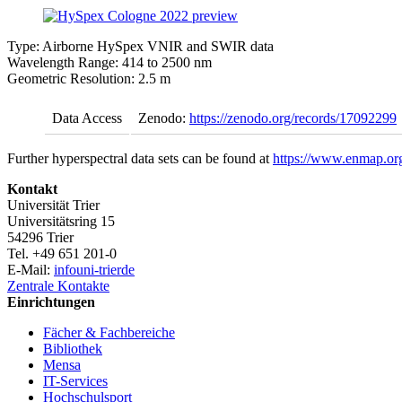
Type: Airborne HySpex VNIR and SWIR data
Wavelength Range: 414 to 2500 nm
Geometric Resolution: 2.5 m
Data Access
Zenodo:
https://zenodo.org/records/17092299
Further hyperspectral data sets can be found at
https://www.enmap.org/
Kontakt
Universität Trier
Universitätsring 15
54296 Trier
Tel. +49 651 201-0
E-Mail:
info
uni-trier
de
Zentrale Kontakte
Einrichtungen
Fächer & Fachbereiche
Bibliothek
Mensa
IT-Services
Hochschulsport