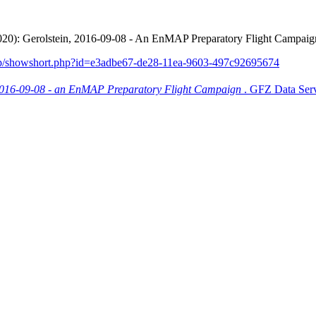
20): Gerolstein, 2016-09-08 - An EnMAP Preparatory Flight Campaig
nmap/showshort.php?id=e3adbe67-de28-11ea-9603-497c92695674
 2016-09-08 - an EnMAP Preparatory Flight Campaign
. GFZ Data Ser