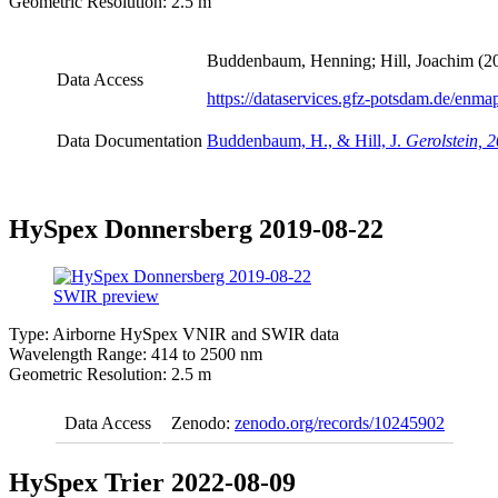
Geometric Resolution: 2.5 m
Buddenbaum, Henning; Hill, Joachim (20
Data Access
https://dataservices.gfz-potsdam.de/e
Data Documentation
Buddenbaum, H., & Hill, J.
Gerolstein,
HySpex Donnersberg 2019-08-22
Type: Airborne HySpex VNIR and SWIR data
Wavelength Range: 414 to 2500 nm
Geometric Resolution: 2.5 m
Data Access
Zenodo:
zenodo.org/records/10245902
HySpex Trier 2022-08-09