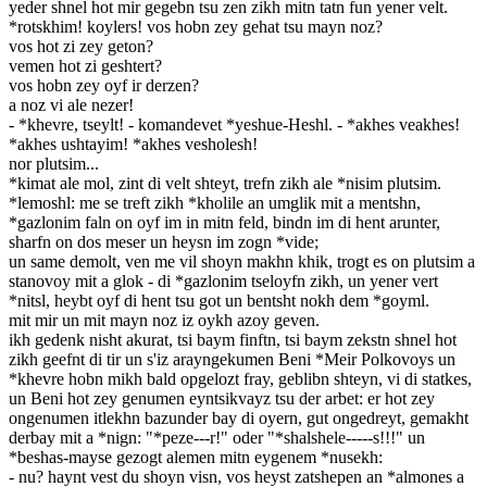
yeder shnel hot mir gegebn tsu zen zikh mitn tatn fun yener velt.
*rotskhim! koylers! vos hobn zey gehat tsu mayn noz?
vos hot zi zey geton?
vemen hot zi geshtert?
vos hobn zey oyf ir derzen?
a noz vi ale nezer!
- *khevre, tseylt! - komandevet *yeshue-Heshl. - *akhes veakhes!
*akhes ushtayim! *akhes vesholesh!
nor plutsim...
*kimat ale mol, zint di velt shteyt, trefn zikh ale *nisim plutsim.
*lemoshl: me se treft zikh *kholile an umglik mit a mentshn,
*gazlonim faln on oyf im in mitn feld, bindn im di hent arunter,
sharfn on dos meser un heysn im zogn *vide;
un same demolt, ven me vil shoyn makhn khik, trogt es on plutsim a
stanovoy mit a glok - di *gazlonim tseloyfn zikh, un yener vert
*nitsl, heybt oyf di hent tsu got un bentsht nokh dem *goyml.
mit mir un mit mayn noz iz oykh azoy geven.
ikh gedenk nisht akurat, tsi baym finftn, tsi baym zekstn shnel hot
zikh geefnt di tir un s'iz arayngekumen Beni *Meir Polkovoys un
*khevre hobn mikh bald opgelozt fray, geblibn shteyn, vi di statkes,
un Beni hot zey genumen eyntsikvayz tsu der arbet: er hot zey
ongenumen itlekhn bazunder bay di oyern, gut ongedreyt, gemakht
derbay mit a *nign: "*peze---r!" oder "*shalshele-----s!!!" un
*beshas-mayse gezogt alemen mitn eygenem *nusekh:
- nu? haynt vest du shoyn visn, vos heyst zatshepen an *almones a