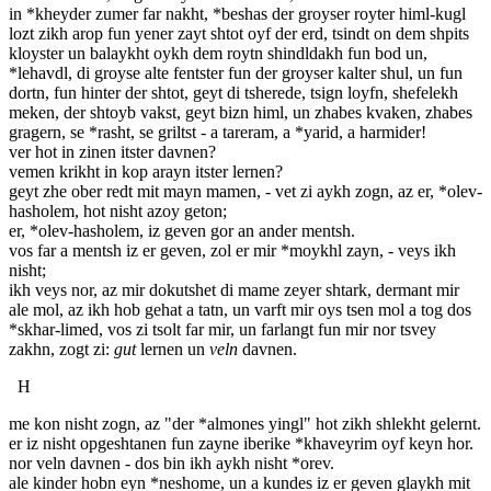
in *kheyder zumer far nakht, *beshas der groyser royter himl-kugl
lozt zikh arop fun yener zayt shtot oyf der erd, tsindt on dem shpits
kloyster un balaykht oykh dem roytn shindldakh fun bod un,
*lehavdl, di groyse alte fentster fun der groyser kalter shul, un fun
dortn, fun hinter der shtot, geyt di tsherede, tsign loyfn, shefelekh
meken, der shtoyb vakst, geyt bizn himl, un zhabes kvaken, zhabes
gragern, se *rasht, se griltst - a tareram, a *yarid, a harmider!
ver hot in zinen itster davnen?
vemen krikht in kop arayn itster lernen?
geyt zhe ober redt mit mayn mamen, - vet zi aykh zogn, az er, *olev-
hasholem, hot nisht azoy geton;
er, *olev-hasholem, iz geven gor an ander mentsh.
vos far a mentsh iz er geven, zol er mir *moykhl zayn, - veys ikh
nisht;
ikh veys nor, az mir dokutshet di mame zeyer shtark, dermant mir
ale mol, az ikh hob gehat a tatn, un varft mir oys tsen mol a tog dos
*skhar-limed, vos zi tsolt far mir, un farlangt fun mir nor tsvey
zakhn, zogt zi:
gut
lernen un
veln
davnen.
H
me kon nisht zogn, az "der *almones yingl" hot zikh shlekht gelernt.
er iz nisht opgeshtanen fun zayne iberike *khaveyrim oyf keyn hor.
nor veln davnen - dos bin ikh aykh nisht *orev.
ale kinder hobn eyn *neshome, un a kundes iz er geven glaykh mit