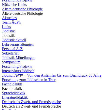
Forschung/Projekte
Nützliche Links
Ältere deutsche Philologie
Ältere deutsche Philologie
Aktuelles
Team ÄdPh
Links
Jiddistik
Jiddistik
Jiddistik aktuell
Lehrveranstaltungen
Personal A-Z
Sekretariat
Jiddistik Mitteilungen
Symposium
Forschung/Projekte
Intensivkurs Jiddisch
Jiddisch/ייִדיש – Von den Anfängen bis zum Buchdruck 55 Jahre
Forschung zum Jiddischen in Trier
Fachdidaktik
Fachdidaktik
Sprachdidaktik
Literaturdidaktik
Deutsch als Zweit- und Fremdsprache
Deutsch als Zweit- und Fremdsprache