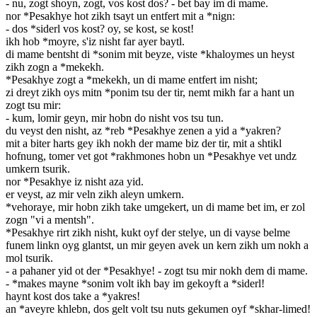
- nu, zogt shoyn, zogt, vos kost dos? - bet bay im di mame.
nor *Pesakhye hot zikh tsayt un entfert mit a *nign:
- dos *siderl vos kost? oy, se kost, se kost!
ikh hob *moyre, s'iz nisht far ayer baytl.
di mame bentsht di *sonim mit beyze, viste *khaloymes un heyst
zikh zogn a *mekekh.
*Pesakhye zogt a *mekekh, un di mame entfert im nisht;
zi dreyt zikh oys mitn *ponim tsu der tir, nemt mikh far a hant un
zogt tsu mir:
- kum, lomir geyn, mir hobn do nisht vos tsu tun.
du veyst den nisht, az *reb *Pesakhye zenen a yid a *yakren?
mit a biter harts gey ikh nokh der mame biz der tir, mit a shtikl
hofnung, tomer vet got *rakhmones hobn un *Pesakhye vet undz
umkern tsurik.
nor *Pesakhye iz nisht aza yid.
er veyst, az mir veln zikh aleyn umkern.
*vehoraye, mir hobn zikh take umgekert, un di mame bet im, er zol
zogn "vi a mentsh".
*Pesakhye rirt zikh nisht, kukt oyf der stelye, un di vayse belme
funem linkn oyg glantst, un mir geyen avek un kern zikh um nokh a
mol tsurik.
- a pahaner yid ot der *Pesakhye! - zogt tsu mir nokh dem di mame.
- *makes mayne *sonim volt ikh bay im gekoyft a *siderl!
haynt kost dos take a *yakres!
an *aveyre khlebn, dos gelt volt tsu nuts gekumen oyf *skhar-limed!