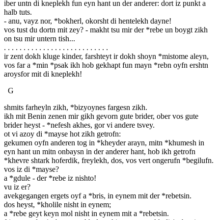
iber untn di kneplekh fun eyn hant un der anderer: dort iz punkt a
halb tuts.
- anu, vayz nor, *bokherl, okorsht di hentelekh dayne!
vos tust du dortn mit zey? - makht tsu mir der *rebe un boygt zikh
on tsu mir untern tish...
. . . . . . . . . . . . . . . . . . . . . . . . . . .
ir zent dokh kluge kinder, farshteyt ir dokh shoyn *mistome aleyn,
vos far a *min *psak ikh hob gekhapt fun mayn *rebn oyfn ershtn
aroysfor mit di kneplekh!
G
shmits farheyln zikh, *bizyoynes fargesn zikh.
ikh mit Benin zenen mir gikh gevorn gute brider, ober vos gute
brider heyst - *nefesh akhes, gor vi andere tsvey.
ot vi azoy di *mayse hot zikh getrofn:
gekumen oyfn anderen tog in *kheyder arayn, mitn *khumesh in
eyn hant un mitn onbaysn in der anderer hant, hob ikh getrofn
*khevre shtark hoferdik, freylekh, dos, vos vert ongerufn *begilufn.
vos iz di *mayse?
a *gdule - der *rebe iz nishto!
vu iz er?
avekgegangen ergets oyf a *bris, in eynem mit der *rebetsin.
dos heyst, *kholile nisht in eynem;
a *rebe geyt keyn mol nisht in eynem mit a *rebetsin.