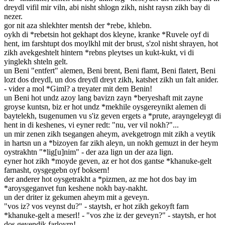
dreydl vifil mir viln, abi nisht shlogn zikh, nisht raysn zikh bay di
nezer.
gor nit aza shlekhter mentsh der *rebe, khlebn.
oykh di *rebetsin hot gekhapt dos kleyne, kranke *Ruvele oyf di
hent, im farshtupt dos moylkhl mit der brust, s'zol nisht shrayen, hot
zikh avekgeshtelt hintern *rebns pleytses un kukt-kukt, vi di
yinglekh shteln gelt.
un Beni "entfert" alemen, Beni brent, Beni flamt, Beni flatert, Beni
lozt dos dreydl, un dos dreydl dreyt zikh, katshet zikh un falt anider.
- vider a mol *Giml? a treyater mit dem Benin!
un Beni hot undz azoy lang bavizn zayn *beryeshaft mit zayne
groyse kuntsn, biz er hot undz *mekhile oysgereynikt alemen di
baytelekh, tsugenumen vu s'iz geven ergets a *prute, arayngeleygt di
hent in di keshenes, vi eyner redt: "nu, ver vil nokh?"...
un mir zenen zikh tsegangen aheym, avekgetrogn mit zikh a veytik
in hartsn un a *bizoyen far zikh aleyn, un nokh gemuzt in der heym
oystrakhtn "*lig[u]nim" - der aza lign un der aza lign.
eyner hot zikh *moyde geven, az er hot dos gantse *khanuke-gelt
farnasht, oysgegebn oyf boksern!
der anderer hot oysgetrakht a *pizmen, az me hot dos bay im
*aroysgeganvet fun keshene nokh bay-nakht.
un der driter iz gekumen aheym mit a geveyn.
"vos iz? vos veynst du?" - staytsh, er hot zikh gekoyft farn
*khanuke-gelt a meserl! - "vos zhe iz der geveyn?" - staytsh, er hot
dos geyendik farloyrn!