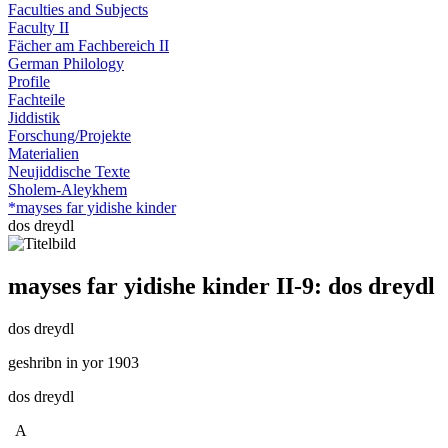
Faculties and Subjects
Faculty II
Fächer am Fachbereich II
German Philology
Profile
Fachteile
Jiddistik
Forschung/Projekte
Materialien
Neujiddische Texte
Sholem-Aleykhem
*mayses far yidishe kinder
dos dreydl
mayses far yidishe kinder II-9: dos dreydl
dos dreydl
geshribn in yor 1903
dos dreydl
A