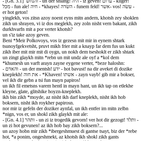
- [Gn. 3.1] והנחש - un der shlang! היה - iz geven! ערום - kliger!
מכּל - fun ale! חיה - *khayes! השׂדה - funem feld! אשר- vos! עשׂה -
er hot geton!
yinglekh, vos zitsn azoy noent eyns mitn andern, khotsh zey shoklen
zikh un shrayen, vi iz dos meglekh, zey zoln nisht vern bakant, zikh
durkhvarfn mit a por verter khotsh?
un s'iz take azoy geven.
Beni *Meir Polkovoys, vos iz gezesn mit mir in eynem shtark
tsunoyfgekvetsht, pruvt mikh frier mit a knayp far dem fus un kukt
zikh iber mit mir mit di oygn, un nokh dem tseshoklt er zikh shtark
un zingt glaykh mitn *rebn un mit undz ale oyf a *kol dem
*khumesh un varft arayn zayne eygene verter, *beze haloshn:
- והאדם - un der mentsh! ידע - hot bavust! na dir aveket di dozike
kneplekh! את חוה - *Khaven! אשתּו - zayn vayb! gib mir a bokser,
vel ikh dir gebn a tsi fun mayn papiros!
un ikh fil emetsns varem hentl in mayn hant, un ikh tap on etlekhe
kleyne, glate, glitshike hoyzn-kneplekh.
ikh bin zikh *moyde, az nisht ikh darf kneplekh, nisht ikh hob
boksern, nisht ikh roykher papirosn.
nor mir iz gefeln der doziker aynfal, un ikh entfer im mitn zelbn
*nign, vos er, un shokl zikh glaykh mit ale:
- [Gn. 4.1] ותּהר - un zi iz trogedik gevorn! ver hot dir gezogt! ותּלד -
un zi hot gevunen! az ikh hob bay zikh boksern?...
un azoy hobn mir zikh *ibergeshmuest di gantse tsayt, biz der *rebe
hot, *a ponim, ongeshmekt, az khotsh ikh shokl zikh gants