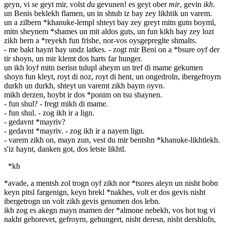
geyn, vi se geyt mir, volst
du
gevunen! es geyt ober
mir
, gevin
ikh
.
un Benis beklekh flamen, un in shtub iz bay zey likhtik un varem.
un a zilbern *khanuke-lempl shteyt bay zey greyt mitn gutn boyml,
mitn sheynem *shames un mit aldos guts, un fun kikh bay zey lozt
zikh hern a *reyekh fun frishe, nor-vos oysgepreglte shmalts.
- me bakt haynt bay undz latkes. - zogt mir Beni on a *bsure oyf der
tir shoyn, un mir klemt dos harts far hunger.
un ikh loyf mitn tserisn tulupl aheym un tref di mame gekumen
shoyn fun kleyt, royt di noz, royt di hent, un ongedroln, ibergefroyrn
durkh un durkh, shteyt un varemt zikh baym oyvn.
mikh derzen, hoybt ir dos *ponim on tsu shaynen.
- fun shul? - fregt mikh di mame.
- fun shul. - zog ikh ir a lign.
- gedavnt *mayriv?
- gedavnt *mayriv. - zog ikh ir a nayem lign.
- varem zikh on, mayn zun, vest du mir bentshn *khanuke-likhtlekh.
s'iz haynt, danken got, dos letste likhtl.
*kh
*avade, a mentsh zol trogn oyf zikh nor *tsores aleyn un nisht hobn
keyn pitsl fargenign, keyn brekl *nakhes, volt er dos gevis nisht
ibergetrogn un volt zikh gevis genumen dos lebn.
ikh zog es akegn mayn mamen der *almone nebekh, vos hot tog vi
nakht gehorevet, gefroyrn, gehungert, nisht deresn, nisht dershlofn,