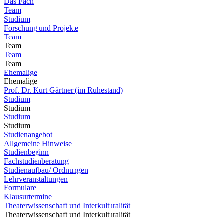
Das Fach
Team
Studium
Forschung und Projekte
Team
Team
Team
Team
Ehemalige
Ehemalige
Prof. Dr. Kurt Gärtner (im Ruhestand)
Studium
Studium
Studium
Studium
Studienangebot
Allgemeine Hinweise
Studienbeginn
Fachstudienberatung
Studienaufbau/ Ordnungen
Lehrveranstaltungen
Formulare
Klausurtermine
Theaterwissenschaft und Interkulturalität
Theaterwissenschaft und Interkulturalität