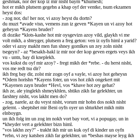
geshmak, nor der kop iz mir nisht baym *khumesh;
hot er mikh plutsem gegebn a khap oyf der ventke, tsum ekzamen
heyst dos:
- zog nor, du! her nor, vi azoy heyst du dortn?
du muzt *avade visn, vemens zun iz geven *Kayen un vi azoy hot
geheysn *Kayens bruder?
di dozike *klots-kashe hot mir oysgevizn azoy vild, glaykh vi me
volt mikh, a shteyger, plutsem a freg geton: ven iz oyfn himl a yarid?
oder vi azoy makht men fun shney gomlkes un zey zoln nisht
tsegeyn? - az *besakh-hakl iz mir nor der kop geven ergets veys ikh
vu - untn, bay di kneplekh.
vos kukst du oyf mir azoy? - fregt mikh der *rebe. - du herst nisht,
vos me redt tsu dir?
ikh freg bay dir, zolst mir zogn oyf a vayle, vi azoy hot geheysn
*Odem horishn *Kayens foter, un vos hot zikh ongekert mit
*Kayenen zayn bruder *Hevl, vos *khave hot zey gehat?
ikh ze, ale yinglekh shmeykhlen, shtikn zikh far gelekhter, un
farshtey nisht, vos lakht men do?
- zog, narele, az du veyst nisht, vorum mir hobn dos nokh nisht
gelernt. - sheptshet mir Beni oyfn oyer un shturkhet mikh mitn
elnboygn.
un ikh folg im un zog im nokh vort bay vort, vi a popugay, un in
*kheyder vert a gelekhter bizn himl.
"vos lakhn zey?" - trakht ikh mir un kuk oyf di kinder un oyfn
*rebn, vi zey katshen zikh far gelekhter, un *beshas mayse leyg ikh