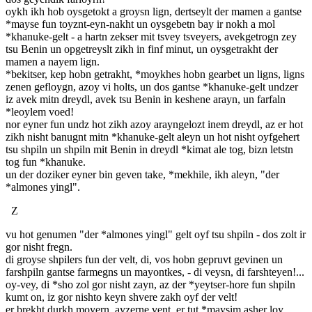
oykh ikh hob oysgetokt a groysn lign, dertseylt der mamen a gantse
*mayse fun toyznt-eyn-nakht un oysgebetn bay ir nokh a mol
*khanuke-gelt - a hartn zekser mit tsvey tsveyers, avekgetrogn zey
tsu Benin un opgetreyslt zikh in finf minut, un oysgetrakht der
mamen a nayem lign.
*bekitser, kep hobn getrakht, *moykhes hobn gearbet un ligns, ligns
zenen gefloygn, azoy vi holts, un dos gantse *khanuke-gelt undzer
iz avek mitn dreydl, avek tsu Benin in keshene arayn, un farfaln
*leoylem voed!
nor eyner fun undz hot zikh azoy arayngelozt inem dreydl, az er hot
zikh nisht banugnt mitn *khanuke-gelt aleyn un hot nisht oyfgehert
tsu shpiln un shpiln mit Benin in dreydl *kimat ale tog, bizn letstn
tog fun *khanuke.
un der doziker eyner bin geven take, *mekhile, ikh aleyn, "der
*almones yingl".
Z
vu hot genumen "der *almones yingl" gelt oyf tsu shpiln - dos zolt ir
gor nisht fregn.
di groyse shpilers fun der velt, di, vos hobn gepruvt gevinen un
farshpiln gantse farmegns un mayontkes, - di veysn, di farshteyen!...
oy-vey, di *sho zol gor nisht zayn, az der *yeytser-hore fun shpiln
kumt on, iz gor nishto keyn shvere zakh oyf der velt!
er brekht durkh moyern, ayzerne vent, er tut *maysim asher loy