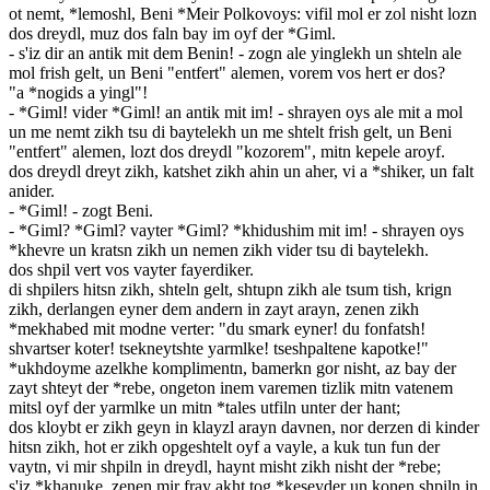
ot nemt, *lemoshl, Beni *Meir Polkovoys: vifil mol er zol nisht lozn
dos dreydl, muz dos faln bay im oyf der *Giml.
- s'iz dir an antik mit dem Benin! - zogn ale yinglekh un shteln ale
mol frish gelt, un Beni "entfert" alemen, vorem vos hert er dos?
"a *nogids a yingl"!
- *Giml! vider *Giml! an antik mit im! - shrayen oys ale mit a mol
un me nemt zikh tsu di baytelekh un me shtelt frish gelt, un Beni
"entfert" alemen, lozt dos dreydl "kozorem", mitn kepele aroyf.
dos dreydl dreyt zikh, katshet zikh ahin un aher, vi a *shiker, un falt
anider.
- *Giml! - zogt Beni.
- *Giml? *Giml? vayter *Giml? *khidushim mit im! - shrayen oys
*khevre un kratsn zikh un nemen zikh vider tsu di baytelekh.
dos shpil vert vos vayter fayerdiker.
di shpilers hitsn zikh, shteln gelt, shtupn zikh ale tsum tish, krign
zikh, derlangen eyner dem andern in zayt arayn, zenen zikh
*mekhabed mit modne verter: "du smark eyner! du fonfatsh!
shvartser koter! tsekneytshte yarmlke! tseshpaltene kapotke!"
*ukhdoyme azelkhe komplimentn, bamerkn gor nisht, az bay der
zayt shteyt der *rebe, ongeton inem varemen tizlik mitn vatenem
mitsl oyf der yarmlke un mitn *tales utfiln unter der hant;
dos kloybt er zikh geyn in klayzl arayn davnen, nor derzen di kinder
hitsn zikh, hot er zikh opgeshtelt oyf a vayle, a kuk tun fun der
vaytn, vi mir shpiln in dreydl, haynt misht zikh nisht der *rebe;
s'iz *khanuke, zenen mir fray akht tog *keseyder un konen shpiln in