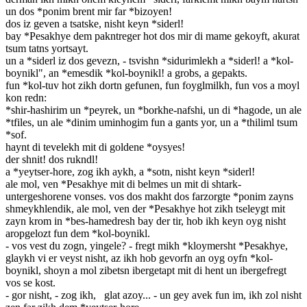
un dos *ponim brent mir far *bizoyen!
dos iz geven a tsatske, nisht keyn *siderl!
bay *Pesakhye dem pakntreger hot dos mir di mame gekoyft, akurat
tsum tatns yortsayt.
un a *siderl iz dos gevezn, - tsvishn *sidurimlekh a *siderl! a *kol-
boynikl", an *emesdik *kol-boynikl! a grobs, a gepakts.
fun *kol-tuv hot zikh dortn gefunen, fun foyglmilkh, fun vos a moyl
kon redn:
*shir-hashirim un *peyrek, un *borkhe-nafshi, un di *hagode, un ale
*tfiles, un ale *dinim uminhogim fun a gants yor, un a *thiliml tsum
*sof.
haynt di tevelekh mit di goldene *oysyes!
der shnit! dos rukndl!
a *yeytser-hore, zog ikh aykh, a *sotn, nisht keyn *siderl!
ale mol, ven *Pesakhye mit di belmes un mit di shtark-
untergeshorene vonses. vos dos makht dos farzorgte *ponim zayns
shmeykhlendik, ale mol, ven der *Pesakhye hot zikh tseleygt mit
zayn krom in *bes-hamedresh bay der tir, hob ikh keyn oyg nisht
aropgelozt fun dem *kol-boynikl.
- vos vest du zogn, yingele? - fregt mikh *kloymersht *Pesakhye,
glaykh vi er veyst nisht, az ikh hob gevorfn an oyg oyfn *kol-
boynikl, shoyn a mol zibetsn ibergetapt mit di hent un ibergefregt
vos se kost.
- gor nisht, - zog ikh, glat azoy... - un gey avek fun im, ikh zol nisht