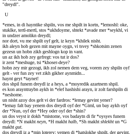
"dreydl".
U
*emes, in di hayntike shpiln, vos me shpilt in kortn, *lemoshl: oke,
stuklke, tertl-mertl, stos *ukhdoyme, shtekt *avade mer *seykhl, vi
in undzer amolikn dreydl;
nor dort, vu me shpilt oyf gelt, iz keyn *khilek nisht.
ikh aleyn hob gezen mit mayne oygn, vi tsvey *shkotsim zenen
gezesn un hobn zikh geshlogn kop in vant.
un az ikh hob zey gefregt: vos tut ir dos?
ir zent *meshuge, tsi *khoser-deye?
hobn zey mir gezogt, ikh zol nemen dem veg, vorem zey shpiln oyf
gelt - ver fun zey vet zikh gikher aynmidn...
haynt geyt *taynet!
dos shpil funem dreydl iz a heys, a *moyredik azartnem shpil.
es kon arayntraybn aykh in *elef hashishi arayn, ir zolt farshpiln di
*neshome.
un nisht azoy dos gelt vi der fardros: *lemay gevint yener?
*lemay falt bay yenem dos dreydl oyf der *Giml, un bay aykh oyf
der *Nun, oyf der *Hey oder oyf der *shin?
un dos veyst ir dokh *mistome, vos badaytn di fir *oysyes funem
dreydl: *N makht
neyn
, *H makht
halb
, *Sh makht
shlekht
un *G
makht
gut
.
dos dreydl iz a *min loterey: vemen di *hatslokhe shpilt, der gevint.