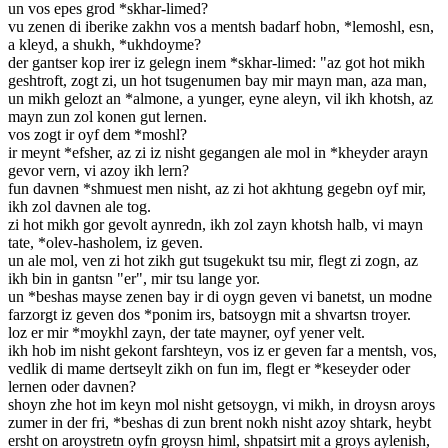
un vos epes grod *skhar-limed?
vu zenen di iberike zakhn vos a mentsh badarf hobn, *lemoshl, esn,
a kleyd, a shukh, *ukhdoyme?
der gantser kop irer iz gelegn inem *skhar-limed: "az got hot mikh
geshtroft, zogt zi, un hot tsugenumen bay mir mayn man, aza man,
un mikh gelozt an *almone, a yunger, eyne aleyn, vil ikh khotsh, az
mayn zun zol konen gut lernen.
vos zogt ir oyf dem *moshl?
ir meynt *efsher, az zi iz nisht gegangen ale mol in *kheyder arayn
gevor vern, vi azoy ikh lern?
fun davnen *shmuest men nisht, az zi hot akhtung gegebn oyf mir,
ikh zol davnen ale tog.
zi hot mikh gor gevolt aynredn, ikh zol zayn khotsh halb, vi mayn
tate, *olev-hasholem, iz geven.
un ale mol, ven zi hot zikh gut tsugekukt tsu mir, flegt zi zogn, az
ikh bin in gantsn "er", mir tsu lange yor.
un *beshas mayse zenen bay ir di oygn geven vi banetst, un modne
farzorgt iz geven dos *ponim irs, batsoygn mit a shvartsn troyer.
loz er mir *moykhl zayn, der tate mayner, oyf yener velt.
ikh hob im nisht gekont farshteyn, vos iz er geven far a mentsh, vos,
vedlik di mame dertseylt zikh on fun im, flegt er *keseyder oder
lernen oder davnen?
shoyn zhe hot im keyn mol nisht getsoygn, vi mikh, in droysn aroys
zumer in der fri, *beshas di zun brent nokh nisht azoy shtark, heybt
ersht on aroystretn oyfn groysn himl, shpatsirt mit a groys aylenish,