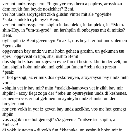
ver hot undz oysgelernt *bigneyve roykhern a papiros, aroyslozn
dem roykh fun beyde nozlekher? Beni.
ver hot undz aroyfgefirt zikh glitshn vinter mit ale *goyishe
*shkotsimlekh oyfn ayz? Beni.
ver hot undz oysgelernt shpiln in kneplekh, in kniplekh, in *Mem-
shin-Hey, in "um-tsi-grod", un farshpiln di onbaysns mit di mitiks?
Beni.
oyf shpiln iz Beni geven eyn *mazik, dos heyst: er hot undz alemen
*gemazikt.
opgevunen bay undz vu mir hobn gehat a groshn, un gekumen tsu
epes - opgevisht di lipn, sha, nishto Beni!
dos shpiln iz bay undz geven eyne fun di beste zakhn in der velt, un
farn shpiln hobn mir ale mol gekhapt funem *rebn dem grestn
*psak;
er hot gezogt, az er muz dos oyskorenyen, aroysraysn bay undz mitn
vortsl.
- shpiln vet ir bay mir? mitn *malekh-hamoves vet ir zikh bay mir
shpiln! - azoy flegt zogn der *rebe un oystreyslen undz di keshenes,
tsunemen vos er hot gefunen un aynteyln undz shmits fun der
breyter hant.
nor eyn vokh in yor iz geven bay undz azelkhe, vos me hot gemegt
shpiln.
vos zog ikh me hot gemegt? s'iz geven a *mitsve tsu shpiln, a
*mitsve!
di vokh iz geven - di vokh fun *khanuke, un geshpilt hobn mir in