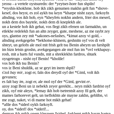
yeosu - a vertele oystsuredn: der *yeytser-hore fun shpiln!
*reyshis-khokhme, hob ikh zikh genumen makhn gelt fun *shove-
kesef, dos heyst, es zol aykh tsu keyn *kharpe nisht zayn, farkoyfn
altsding, vos ikh hob, eyn *kheyfets nokhn andern, frier dos meserl,
nokh dem dos baytele, nokh dem di kneplekh ale.
un a kestele hob ikh gehat, vos flegt zikh efenen un farmakhn, un
etlekhe redelekh fun an altn zeyger, gute, meshene, az me raybt zey
oys, glantsn zey mit *sakones-nefashes, *kimat azoy vi gold, -
altsding avekgegebn *bekhotse-khinem, geshnitn oyf vos di velt
shteyt, un gelofn ale mol mit frish gelt tsu Benin aheym un farshpilt
im bizn letstn groshn, avekgegangen ale mol fun im *ovl vekhapuy-
rosh, mit a harts ful vundn, mit a shreklekhn fardros, shtark
oysgetrogn - nisht oyf Benin! *kholile!
vos hob ikh tsu Benin?
vos iz Beni shuldik, az se geyt im inem shpil?
s'zol
bay mir
, zogt er, faln dos dreydl oyf der *Giml, volt ikh
gevunen;
es falt bay
im
, zogt er, ale mol oyf der *Giml, gevint
er
.
azoy zogt Beni un iz nebekh zeyer gerekht... neyn mikh fardrist oyf
zikh, oyf mir aleyn, *lemay ikh hob tsetrentslt azoy fil gelt, der
mames farhorevet gelt, un tseflokhtn ale mayne zakhn, geblibn, vi
me zogt, naket, vi di mame hot mikh gehat!
*afile dos *siderl oykh farkoyft.
oy, dos *siderl! dos *siderl!...
derman ikh mikh onem kleynem *siderl, farklemt mikh baym hartsn