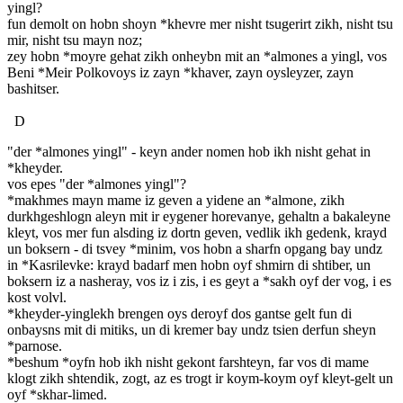
yingl?
fun demolt on hobn shoyn *khevre mer nisht tsugerirt zikh, nisht tsu
mir, nisht tsu mayn noz;
zey hobn *moyre gehat zikh onheybn mit an *almones a yingl, vos
Beni *Meir Polkovoys iz zayn *khaver, zayn oysleyzer, zayn
bashitser.
D
"der *almones yingl" - keyn ander nomen hob ikh nisht gehat in
*kheyder.
vos epes "der *almones yingl"?
*makhmes mayn mame iz geven a yidene an *almone, zikh
durkhgeshlogn aleyn mit ir eygener horevanye, gehaltn a bakaleyne
kleyt, vos mer fun alsding iz dortn geven, vedlik ikh gedenk, krayd
un boksern - di tsvey *minim, vos hobn a sharfn opgang bay undz
in *Kasrilevke: krayd badarf men hobn oyf shmirn di shtiber, un
boksern iz a nasheray, vos iz i zis, i es geyt a *sakh oyf der vog, i es
kost volvl.
*kheyder-yinglekh brengen oys deroyf dos gantse gelt fun di
onbaysns mit di mitiks, un di kremer bay undz tsien derfun sheyn
*parnose.
*beshum *oyfn hob ikh nisht gekont farshteyn, far vos di mame
klogt zikh shtendik, zogt, az es trogt ir koym-koym oyf kleyt-gelt un
oyf *skhar-limed.