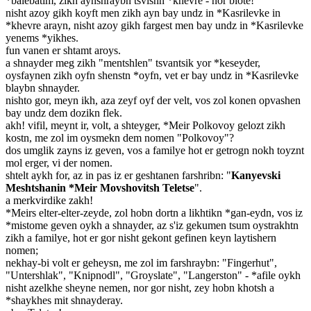
*balebatim, zikh aynshraybn tsvishn *khevre - nor blote!
nisht azoy gikh koyft men zikh ayn bay undz in *Kasrilevke in
*khevre arayn, nisht azoy gikh fargest men bay undz in *Kasrilevke
yenems *yikhes.
fun vanen er shtamt aroys.
a shnayder meg zikh "mentshlen" tsvantsik yor *keseyder,
oysfaynen zikh oyfn shenstn *oyfn, vet er bay undz in *Kasrilevke
blaybn shnayder.
nishto gor, meyn ikh, aza zeyf oyf der velt, vos zol konen opvashen
bay undz dem dozikn flek.
akh! vifil, meynt ir, volt, a shteyger, *Meir Polkovoy gelozt zikh
kostn, me zol im oysmekn dem nomen "Polkovoy"?
dos umglik zayns iz geven, vos a familye hot er getrogn nokh toyznt
mol erger, vi der nomen.
shtelt aykh for, az in pas iz er geshtanen farshribn: "
Kanyevski
Meshtshanin *Meir Movshovitsh Teletse
".
a merkvirdike zakh!
*Meirs elter-elter-zeyde, zol hobn dortn a likhtikn *gan-eydn, vos iz
*mistome geven oykh a shnayder, az s'iz gekumen tsum oystrakhtn
zikh a familye, hot er gor nisht gekont gefinen keyn laytishern
nomen;
nekhay-bi volt er geheysn, me zol im farshraybn: "Fingerhut",
"Untershlak", "Knipnodl", "Groyslate", "Langerston" - *afile oykh
nisht azelkhe sheyne nemen, nor gor nisht, zey hobn khotsh a
*shaykhes mit shnayderay.