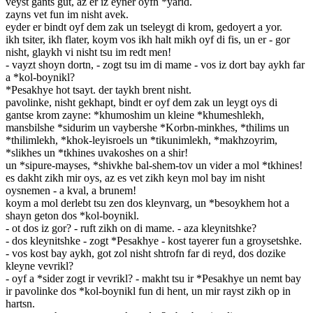
veyst gants gut, az er iz eyner oyfn *yarid.
zayns vet fun im nisht avek.
eyder er bindt oyf dem zak un tseleygt di krom, gedoyert a yor.
ikh tsiter, ikh flater, koym vos ikh halt mikh oyf di fis, un er - gor
nisht, glaykh vi nisht tsu im redt men!
- vayzt shoyn dortn, - zogt tsu im di mame - vos iz dort bay aykh far
a *kol-boynikl?
*Pesakhye hot tsayt. der taykh brent nisht.
pavolinke, nisht gekhapt, bindt er oyf dem zak un leygt oys di
gantse krom zayne: *khumoshim un kleine *khumeshlekh,
mansbilshe *sidurim un vaybershe *Korbn-minkhes, *thilims un
*thilimlekh, *khok-leyisroels un *tikunimlekh, *makhzoyrim,
*slikhes un *tkhines uvakoshes on a shir!
un *sipure-mayses, *shivkhe bal-shem-tov un vider a mol *tkhines!
es dakht zikh mir oys, az es vet zikh keyn mol bay im nisht
oysnemen - a kval, a brunem!
koym a mol derlebt tsu zen dos kleynvarg, un *besoykhem hot a
shayn geton dos *kol-boynikl.
- ot dos iz gor? - ruft zikh on di mame. - aza kleynitshke?
- dos kleynitshke - zogt *Pesakhye - kost tayerer fun a groysetshke.
- vos kost bay aykh, got zol nisht shtrofn far di reyd, dos dozike
kleyne vevrikl?
- oyf a *sider zogt ir vevrikl? - makht tsu ir *Pesakhye un nemt bay
ir pavolinke dos *kol-boynikl fun di hent, un mir rayst zikh op in
hartsn.