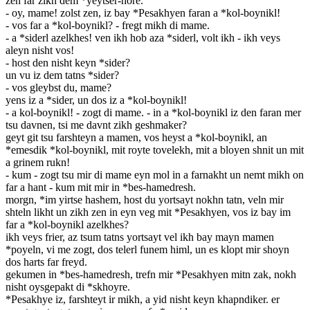
zen far zikh dem *yeytser-hore.
- oy, mame! zolst zen, iz bay *Pesakhyen faran a *kol-boynikl!
- vos far a *kol-boynikl? - fregt mikh di mame.
- a *siderl azelkhes! ven ikh hob aza *siderl, volt ikh - ikh veys
aleyn nisht vos!
- host den nisht keyn *sider?
un vu iz dem tatns *sider?
- vos gleybst du, mame?
yens iz a *sider, un dos iz a *kol-boynikl!
- a kol-boynikl! - zogt di mame. - in a *kol-boynikl iz den faran mer
tsu davnen, tsi me davnt zikh geshmaker?
geyt git tsu farshteyn a mamen, vos heyst a *kol-boynikl, an
*emesdik *kol-boynikl, mit royte tovelekh, mit a bloyen shnit un mit
a grinem rukn!
- kum - zogt tsu mir di mame eyn mol in a farnakht un nemt mikh on
far a hant - kum mit mir in *bes-hamedresh.
morgn, *im yirtse hashem, host du yortsayt nokhn tatn, veln mir
shteln likht un zikh zen in eyn veg mit *Pesakhyen, vos iz bay im
far a *kol-boynikl azelkhes?
ikh veys frier, az tsum tatns yortsayt vel ikh bay mayn mamen
*poyeln, vi me zogt, dos telerl funem himl, un es klopt mir shoyn
dos harts far freyd.
gekumen in *bes-hamedresh, trefn mir *Pesakhyen mitn zak, nokh
nisht oysgepakt di *skhoyre.
*Pesakhye iz, farshteyt ir mikh, a yid nisht keyn khapndiker. er