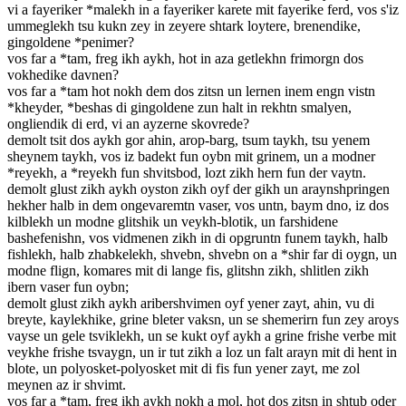
vi a fayeriker *malekh in a fayeriker karete mit fayerike ferd, vos s'iz
ummeglekh tsu kukn zey in zeyere shtark loytere, brenendike,
gingoldene *penimer?
vos far a *tam, freg ikh aykh, hot in aza getlekhn frimorgn dos
vokhedike davnen?
vos far a *tam hot nokh dem dos zitsn un lernen inem engn vistn
*kheyder, *beshas di gingoldene zun halt in rekhtn smalyen,
ongliendik di erd, vi an ayzerne skovrede?
demolt tsit dos aykh gor ahin, arop-barg, tsum taykh, tsu yenem
sheynem taykh, vos iz badekt fun oybn mit grinem, un a modner
*reyekh, a *reyekh fun shvitsbod, lozt zikh hern fun der vaytn.
demolt glust zikh aykh oyston zikh oyf der gikh un araynshpringen
hekher halb in dem ongevaremtn vaser, vos untn, baym dno, iz dos
kilblekh un modne glitshik un veykh-blotik, un farshidene
bashefenishn, vos vidmenen zikh in di opgruntn funem taykh, halb
fishlekh, halb zhabkelekh, shvebn, shvebn on a *shir far di oygn, un
modne flign, komares mit di lange fis, glitshn zikh, shlitlen zikh
ibern vaser fun oybn;
demolt glust zikh aykh aribershvimen oyf yener zayt, ahin, vu di
breyte, kaylekhike, grine bleter vaksn, un se shemerirn fun zey aroys
vayse un gele tsviklekh, un se kukt oyf aykh a grine frishe verbe mit
veykhe frishe tsvaygn, un ir tut zikh a loz un falt arayn mit di hent in
blote, un polyosket-polyosket mit di fis fun yener zayt, me zol
meynen az ir shvimt.
vos far a *tam, freg ikh aykh nokh a mol, hot dos zitsn in shtub oder