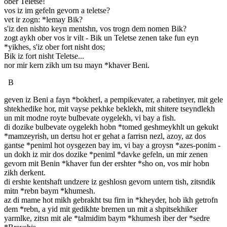
ober Teletse!
vos iz im gefeln gevorn a teletse?
vet ir zogn: *lemay Bik?
s'iz den nishto keyn mentshn, vos trogn dem nomen Bik?
zogt aykh ober vos ir vilt - Bik un Teletse zenen take fun eyn
*yikhes, s'iz ober fort nisht dos;
Bik iz fort nisht Teletse...
nor mir kern zikh um tsu mayn *khaver Beni.
B
geven iz Beni a fayn *bokherl, a pempikevater, a rabetinyer, mit gele
shtekhedike hor, mit vayse pekhke beklekh, mit shitere tseyndlekh
un mit modne royte bulbevate oygelekh, vi bay a fish.
di dozike bulbevate oygelekh hobn *tomed geshmeykhlt un gekukt
*mamzeyrish, un dertsu hot er gehat a farrisn nezl, azoy, az dos
gantse *peniml hot oysgezen bay im, vi bay a groysn *azes-ponim -
un dokh iz mir dos dozike *peniml *davke gefeln, un mir zenen
gevorn mit Benin *khaver fun der ershter *sho on, vos mir hobn
zikh derkent.
di ershte kentshaft undzere iz geshlosn gevorn untern tish, zitsndik
mitn *rebn baym *khumesh.
az di mame hot mikh gebrakht tsu firn in *kheyder, hob ikh getrofn
dem *rebn, a yid mit gedikhte bremen un mit a shpitsekhiker
yarmlke, zitsn mit ale *talmidim baym *khumesh iber der *sedre