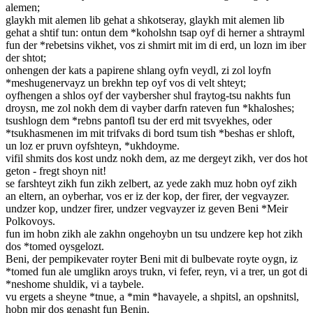
alemen;
glaykh mit alemen lib gehat a shkotseray, glaykh mit alemen lib
gehat a shtif tun: ontun dem *koholshn tsap oyf di herner a shtrayml
fun der *rebetsins vikhet, vos zi shmirt mit im di erd, un lozn im iber
der shtot;
onhengen der kats a papirene shlang oyfn veydl, zi zol loyfn
*meshugenervayz un brekhn tep oyf vos di velt shteyt;
oyfhengen a shlos oyf der vaybersher shul fraytog-tsu nakhts fun
droysn, me zol nokh dem di vayber darfn rateven fun *khaloshes;
tsushlogn dem *rebns pantofl tsu der erd mit tsvyekhes, oder
*tsukhasmenen im mit trifvaks di bord tsum tish *beshas er shloft,
un loz er pruvn oyfshteyn, *ukhdoyme.
vifil shmits dos kost undz nokh dem, az me dergeyt zikh, ver dos hot
geton - fregt shoyn nit!
se farshteyt zikh fun zikh zelbert, az yede zakh muz hobn oyf zikh
an eltern, an oyberhar, vos er iz der kop, der firer, der vegvayzer.
undzer kop, undzer firer, undzer vegvayzer iz geven Beni *Meir
Polkovoys.
fun im hobn zikh ale zakhn ongehoybn un tsu undzere kep hot zikh
dos *tomed oysgelozt.
Beni, der pempikevater royter Beni mit di bulbevate royte oygn, iz
*tomed fun ale umglikn aroys trukn, vi fefer, reyn, vi a trer, un got di
*neshome shuldik, vi a taybele.
vu ergets a sheyne *tnue, a *min *havayele, a shpitsl, an opshnitsl,
hobn mir dos genasht fun Benin.