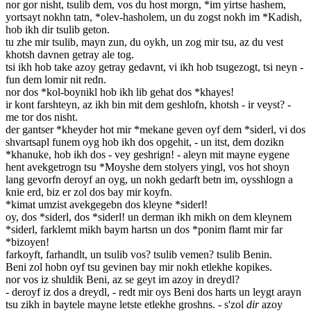
nor gor nisht, tsulib dem, vos du host morgn, *im yirtse hashem,
yortsayt nokhn tatn, *olev-hasholem, un du zogst nokh im *Kadish,
hob ikh dir tsulib geton.
tu zhe mir tsulib, mayn zun, du oykh, un zog mir tsu, az du vest
khotsh davnen getray ale tog.
tsi ikh hob take azoy getray gedavnt, vi ikh hob tsugezogt, tsi neyn -
fun dem lomir nit redn.
nor dos *kol-boynikl hob ikh lib gehat dos *khayes!
ir kont farshteyn, az ikh bin mit dem geshlofn, khotsh - ir veyst? -
me tor dos nisht.
der gantser *kheyder hot mir *mekane geven oyf dem *siderl, vi dos
shvartsapl funem oyg hob ikh dos opgehit, - un itst, dem dozikn
*khanuke, hob ikh dos - vey geshrign! - aleyn mit mayne eygene
hent avekgetrogn tsu *Moyshe dem stolyers yingl, vos hot shoyn
lang gevorfn deroyf an oyg, un nokh gedarft betn im, oysshlogn a
knie erd, biz er zol dos bay mir koyfn.
*kimat umzist avekgegebn dos kleyne *siderl!
oy, dos *siderl, dos *siderl! un derman ikh mikh on dem kleynem
*siderl, farklemt mikh baym hartsn un dos *ponim flamt mir far
*bizoyen!
farkoyft, farhandlt, un tsulib vos? tsulib vemen? tsulib Benin.
Beni zol hobn oyf tsu gevinen bay mir nokh etlekhe kopikes.
nor vos iz shuldik Beni, az se geyt im azoy in dreydl?
- deroyf iz dos a dreydl, - redt mir oys Beni dos harts un leygt arayn
tsu zikh in baytele mayne letste etlekhe groshns. - s'zol
dir
azoy