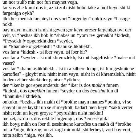
un nor tsulib mir, nor fun maynet vegn.
far vos zhe kumt dos ir, az zi zol nisht hobn take a mol keyn shtikl
fargenign oykh?
itlekher mentsh farshteyt dos vort "fargenign" nokh zayn *hasoge
nokh.
bay mayn mamen iz nisht geven gor keyn greser fargenign oyf der
velt, vi *beshas ikh hob
ir
*shabes un *yom-tev gemakht *kidesh,
*Peysekh
ir
opgerekht dem *seyder,
un *khanuke
ir
gebentsht *khanuke-likhtlekh.
vos far a *kidesh - tsi iber vayn, tsi iber bir?
vos far a *seyder - tsi mit khremzlekh, tsi mit tsugefrishte *matse mit
vaser?
vos far *khanuke-likhtlekh - tsi in a zilbern lempl, tsi fun geshnitene
kartofles? - gloybt mir, nisht inem vayn, nisht in di khremzlekh, nisht
in dem zilber shtekt der gantser *yikhes;
der *iker iz gor epes andersh: der *iker iz dos
makhn
funem
*kidesh, dos
oprekhtn
funem *seyder un dos
bentshn
fun di
*khanuke-likhtlekh.
onkukn, *bezhas ikh makh di *brokhe mayn mames *ponim, vi se
shaynt un se laykht un se shmeykhlt, badarf men keyn *sakh verter
nisht redn un keyn groyse *peyrushim nisht makhn!
me zet, az do iz dos rekhte fargenign, dos *emese glik!
ikh boyg mikh on iber di tseshnitene kartofles un makh di *brokhe
mit a *nign, ikh zog, un zi zogt mir nokh shtilerheyt, vort bay vort,
mitn zelbn *nign, vos ikh.