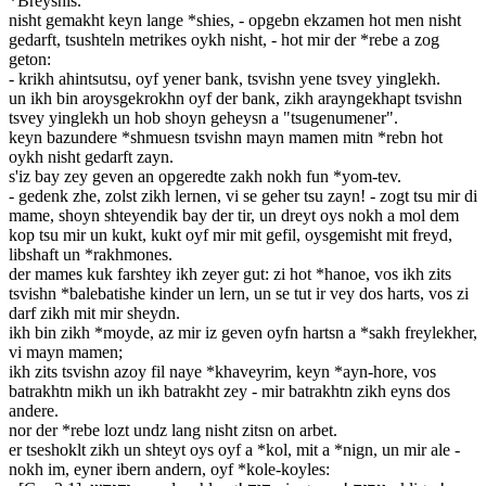
*Breyshis.
nisht gemakht keyn lange *shies, - opgebn ekzamen hot men nisht
gedarft, tsushteln metrikes oykh nisht, - hot mir der *rebe a zog
geton:
- krikh ahintsutsu, oyf yener bank, tsvishn yene tsvey yinglekh.
un ikh bin aroysgekrokhn oyf der bank, zikh arayngekhapt tsvishn
tsvey yinglekh un hob shoyn geheysn a "tsugenumener".
keyn bazundere *shmuesn tsvishn mayn mamen mitn *rebn hot
oykh nisht gedarft zayn.
s'iz bay zey geven an opgeredte zakh nokh fun *yom-tev.
- gedenk zhe, zolst zikh lernen, vi se geher tsu zayn! - zogt tsu mir di
mame, shoyn shteyendik bay der tir, un dreyt oys nokh a mol dem
kop tsu mir un kukt, kukt oyf mir mit gefil, oysgemisht mit freyd,
libshaft un *rakhmones.
der mames kuk farshtey ikh zeyer gut: zi hot *hanoe, vos ikh zits
tsvishn *balebatishe kinder un lern, un se tut ir vey dos harts, vos zi
darf zikh mit mir sheydn.
ikh bin zikh *moyde, az mir iz geven oyfn hartsn a *sakh freylekher,
vi mayn mamen;
ikh zits tsvishn azoy fil naye *khaveyrim, keyn *ayn-hore, vos
batrakhtn mikh un ikh batrakht zey - mir batrakhtn zikh eyns dos
andere.
nor der *rebe lozt undz lang nisht zitsn on arbet.
er tseshoklt zikh un shteyt oys oyf a *kol, mit a *nign, un mir ale -
nokh im, eyner ibern andern, oyf *kole-koyles: