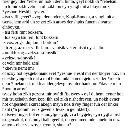
frier geyt der *rebe, un nokh dem, hintn, geyt nokh di *rebetsin.
- a lomir zikh vetn! - ruft zikh on eyn yingl mit a bloyer noz,
*yeshue-Heshl heyst er.
- tsu vifil gevet? - zogt der anderer, Kopl-Bunem, a yingl mit a
tserisenem arbl un se zet zikh aroys der shpits funem shvartsn
elnboygn.
- tsu fertl funt boksern.
- loz zayn tsu fertl funt boksern.
iz vos, zogst du, lomir horkhn?
ikh zog, az mer vi finf-un-tsvantsik vet er nisht oys'haltn.
- un ikh zog - zeks-un-draysik!
- zeks-un-draysik?
ot veln mir bald zen!
*khevre nemt im!
ot azoy hot oysgekomandevet *yeshue-Heshl mit der bloyer noz, un
etlekhe yinglekh mit a mol hobn mikh a nem geton, vi der *ruekh
dem *melamed, mikh anidergeleygt oyf der bank, un *davke mitn
*ponim aroyf.
tsvey hobn zikh gezetst mir oyf di fis, tsvey - oyf di hent, eyner hot
mir tsugehaltn dem kop, ikh zol zikh nisht dreyen, un nokh eyner
hot ongeshtelt akurat akegn mayn noz tsvey finger fun der linker
hant (*a ponim, er iz geven a livak, a gelinkter!);
di tsvey finger hot er tsunoyfgeleygt, vi a beygele, eyn oygl a bisl
tsugemakht, dos moyl halb geefnt, un genumen mir shneln in noz
arayn - ober vi azoy, meynt ir, shneln?