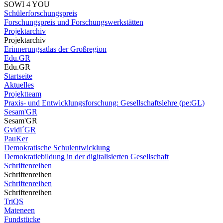
SOWI 4 YOU
Schülerforschungspreis
Forschungspreis und Forschungswerkstätten
Projektarchiv
Projektarchiv
Erinnerungsatlas der Großregion
Edu.GR
Edu.GR
Startseite
Aktuelles
Projektteam
Praxis- und Entwicklungsforschung: Gesellschaftslehre (pe:GL)
Sesam'GR
Sesam'GR
Gvidi´GR
PauKer
Demokratische Schulentwicklung
Demokratiebildung in der digitalisierten Gesellschaft
Schriftenreihen
Schriftenreihen
Schriftenreihen
Schriftenreihen
TriQS
Mateneen
Fundstücke