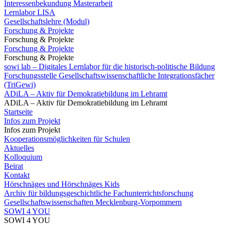
Interessenbekundung Masterarbeit
Lernlabor LISA
Gesellschaftslehre (Modul)
Forschung & Projekte
Forschung & Projekte
Forschung & Projekte
Forschung & Projekte
sowi lab – Digitales Lernlabor für die historisch-politische Bildung
Forschungsstelle Gesellschaftswissenschaftliche Integrationsfächer
(TriGewi)
ADiLA – Aktiv für Demokratiebildung im Lehramt
ADiLA – Aktiv für Demokratiebildung im Lehramt
Startseite
Infos zum Projekt
Infos zum Projekt
Kooperationsmöglichkeiten für Schulen
Aktuelles
Kolloquium
Beirat
Kontakt
Hörschnäges und Hörschnäges Kids
Archiv für bildungsgeschichtliche Fachunterrichtsforschung
Gesellschaftswissenschaften Mecklenburg-Vorpommern
SOWI 4 YOU
SOWI 4 YOU