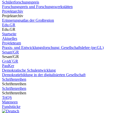
Schülerforschungspreis
Forschungspreis und Forschungswerkstätten
Projektarchiv
Projektarchiv
Erinnerungsatlas der Großregion
Edu.GR
Edu.GR
Startseite
Aktuelles
Projektteam
Praxis- und Entwicklungsforschung: Gesellschaftslehre (pe:GL)
Sesam'GR
Sesam'GR
Gvidi´GR
PauKer
Demokratische Schulentwicklung
Demokratiebildung in der digitalisierten Gesellschaft
Schriftenreihen
Schriftenreihen
Schriftenreihen
Schriftenreihen
TriQS
Mateneen
Fundstücke