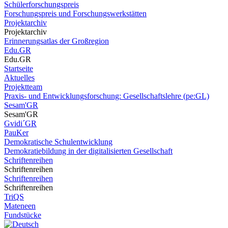
Schülerforschungspreis
Forschungspreis und Forschungswerkstätten
Projektarchiv
Projektarchiv
Erinnerungsatlas der Großregion
Edu.GR
Edu.GR
Startseite
Aktuelles
Projektteam
Praxis- und Entwicklungsforschung: Gesellschaftslehre (pe:GL)
Sesam'GR
Sesam'GR
Gvidi´GR
PauKer
Demokratische Schulentwicklung
Demokratiebildung in der digitalisierten Gesellschaft
Schriftenreihen
Schriftenreihen
Schriftenreihen
Schriftenreihen
TriQS
Mateneen
Fundstücke