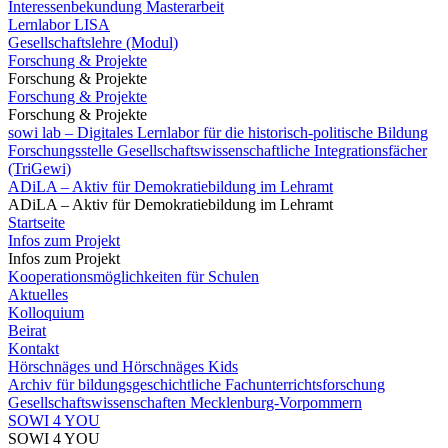
Interessenbekundung Masterarbeit
Lernlabor LISA
Gesellschaftslehre (Modul)
Forschung & Projekte
Forschung & Projekte
Forschung & Projekte
Forschung & Projekte
sowi lab – Digitales Lernlabor für die historisch-politische Bildung
Forschungsstelle Gesellschaftswissenschaftliche Integrationsfächer
(TriGewi)
ADiLA – Aktiv für Demokratiebildung im Lehramt
ADiLA – Aktiv für Demokratiebildung im Lehramt
Startseite
Infos zum Projekt
Infos zum Projekt
Kooperationsmöglichkeiten für Schulen
Aktuelles
Kolloquium
Beirat
Kontakt
Hörschnäges und Hörschnäges Kids
Archiv für bildungsgeschichtliche Fachunterrichtsforschung
Gesellschaftswissenschaften Mecklenburg-Vorpommern
SOWI 4 YOU
SOWI 4 YOU