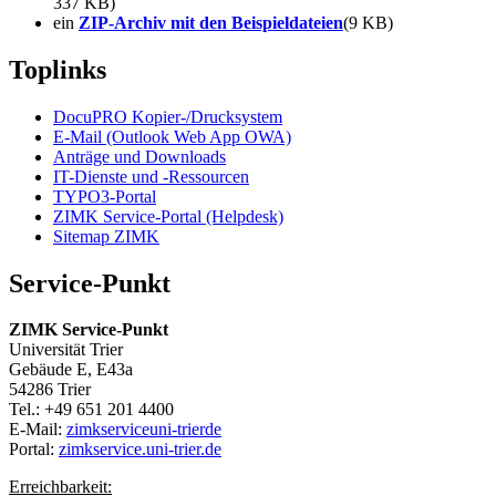
337 KB)
ein
ZIP-Archiv mit den Beispieldateien
(9 KB)
Toplinks
DocuPRO Kopier-/Drucksystem
E-Mail (Outlook Web App OWA)
Anträge und Downloads
IT-Dienste und -Ressourcen
TYPO3-Portal
ZIMK Service-Portal (Helpdesk)
Sitemap ZIMK
Service-Punkt
ZIMK Service-Punkt
Universität Trier
Gebäude E, E43a
54286 Trier
Tel.: +49 651 201 4400
E-Mail:
zimkservice
uni-trier
de
Portal:
zimkservice.uni-trier.de
Erreichbarkeit: