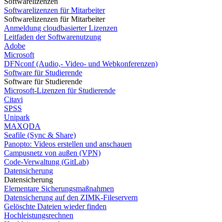
Softwarelizenzen
Softwarelizenzen für Mitarbeiter
Softwarelizenzen für Mitarbeiter
Anmeldung cloudbasierter Lizenzen
Leitfaden der Softwarenutzung
Adobe
Microsoft
DFNconf (Audio,- Video- und Webkonferenzen)
Software für Studierende
Software für Studierende
Microsoft-Lizenzen für Studierende
Citavi
SPSS
Unipark
MAXQDA
Seafile (Sync & Share)
Panopto: Videos erstellen und anschauen
Campusnetz von außen (VPN)
Code-Verwaltung (GitLab)
Datensicherung
Datensicherung
Elementare Sicherungsmaßnahmen
Datensicherung auf den ZIMK-Fileservern
Gelöschte Dateien wieder finden
Hochleistungsrechnen