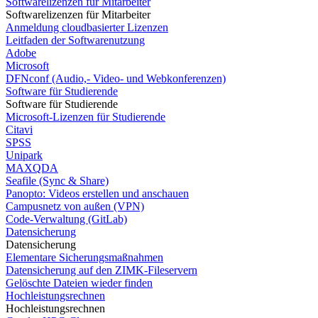
Softwarelizenzen für Mitarbeiter
Softwarelizenzen für Mitarbeiter
Anmeldung cloudbasierter Lizenzen
Leitfaden der Softwarenutzung
Adobe
Microsoft
DFNconf (Audio,- Video- und Webkonferenzen)
Software für Studierende
Software für Studierende
Microsoft-Lizenzen für Studierende
Citavi
SPSS
Unipark
MAXQDA
Seafile (Sync & Share)
Panopto: Videos erstellen und anschauen
Campusnetz von außen (VPN)
Code-Verwaltung (GitLab)
Datensicherung
Datensicherung
Elementare Sicherungsmaßnahmen
Datensicherung auf den ZIMK-Fileservern
Gelöschte Dateien wieder finden
Hochleistungsrechnen
Hochleistungsrechnen