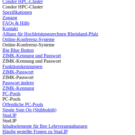
Condor HPC-Cluster
Condor HPC-Cluster
Spezifikationen
Zugang
FAQs & Hilfe
Kontakt
Allianz für Hochleistungsrechnen Rheinland-Pfalz
Online-Konferenz-Systeme
Online-Konferenz-Systeme
Big Blue Button
ZIMK-Kennung und Passwort
ZIMK-Kennung und Passwort
Funktionskennungen
ZIMK-Passwort
ZIMK-Passwort
Passwort ändern
ZIMK-Kennung
PC-Pools
PC-Pools
Öffentliche PC-Pools
Single Sign On (Shibboleth)
Stud.IP
Stud.IP
Inhaltselemente für Ihre Lehrveranstaltungen
Häufig gestellte Fragen zu Stud.IP