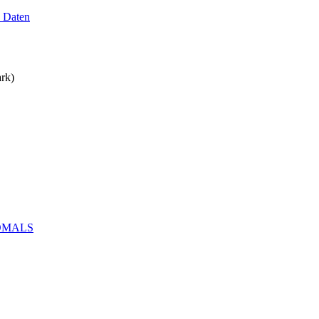
n Daten
rk)
-HOMALS