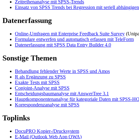
Zeitreihenanalyse mit SPSS-Trends
Einsatz von SPSS Trends bei Regression mit seriell abhängige
Datenerfassung
Online-Umfragen mit Enterprise Feedback Suite Survey
(Unipa
Formulare entwerfen und automatisch erfassen mit TeleForm
Datenerfassung mit SPSS Data Entry Builder 4.0
Sonstige Themen
Behandlung fehlender Werte in SPSS und Amos
R als Ergänzung zu SPSS
Exakte Tests mit SPSS
Conjoint-Analyse mit SPSS
Entscheidungsbaumanalyse mit AnswerTree 3.1
Hauptkomponentenanalyse für kategoriale Daten mit SPSS
Korrespondenzanalyse mit SPSS
Toplinks
DocuPRO Kopier-/Drucksystem
E-Mail (Outlook Web App OWA)