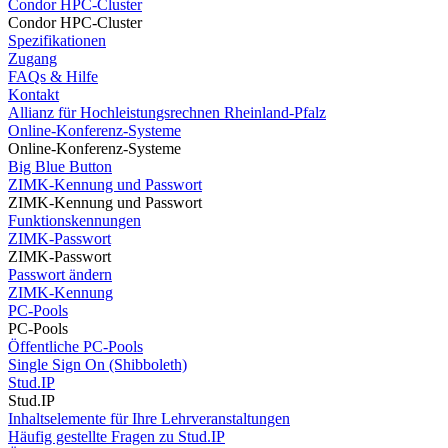
Condor HPC-Cluster
Condor HPC-Cluster
Spezifikationen
Zugang
FAQs & Hilfe
Kontakt
Allianz für Hochleistungsrechnen Rheinland-Pfalz
Online-Konferenz-Systeme
Online-Konferenz-Systeme
Big Blue Button
ZIMK-Kennung und Passwort
ZIMK-Kennung und Passwort
Funktionskennungen
ZIMK-Passwort
ZIMK-Passwort
Passwort ändern
ZIMK-Kennung
PC-Pools
PC-Pools
Öffentliche PC-Pools
Single Sign On (Shibboleth)
Stud.IP
Stud.IP
Inhaltselemente für Ihre Lehrveranstaltungen
Häufig gestellte Fragen zu Stud.IP