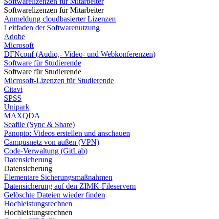
Softwarelizenzen für Mitarbeiter
Softwarelizenzen für Mitarbeiter
Anmeldung cloudbasierter Lizenzen
Leitfaden der Softwarenutzung
Adobe
Microsoft
DFNconf (Audio,- Video- und Webkonferenzen)
Software für Studierende
Software für Studierende
Microsoft-Lizenzen für Studierende
Citavi
SPSS
Unipark
MAXQDA
Seafile (Sync & Share)
Panopto: Videos erstellen und anschauen
Campusnetz von außen (VPN)
Code-Verwaltung (GitLab)
Datensicherung
Datensicherung
Elementare Sicherungsmaßnahmen
Datensicherung auf den ZIMK-Fileservern
Gelöschte Dateien wieder finden
Hochleistungsrechnen
Hochleistungsrechnen