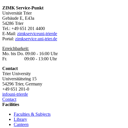
ZIMK Service-Punkt
Universität Trier
Gebäude E, E43a
54286 Trier
Tel.: +49 651 201 4400
E-Mail:
zimkservice
uni-trier
de
Portal:
zimkservice.uni-trier.de
Erreichbarkeit:
Mo. bis Do. 09:00 - 16:00 Uhr
Fr. 09:00 - 13:00 Uhr
Contact
Trier University
Universitätsring 15
54296 Trier, Germany
+49 651 201-0
info
uni-trier
de
Contact
Facilities
Faculties & Subjects
Library
Canteen