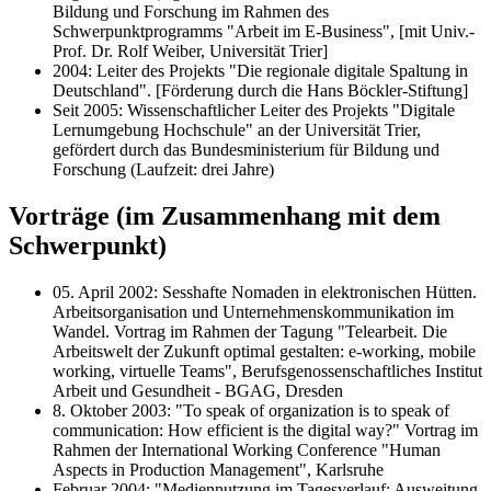
Bildung und Forschung im Rahmen des
Schwerpunktprogramms "Arbeit im E-Business", [mit Univ.-
Prof. Dr. Rolf Weiber, Universität Trier]
2004: Leiter des Projekts "Die regionale digitale Spaltung in
Deutschland". [Förderung durch die Hans Böckler-Stiftung]
Seit 2005: Wissenschaftlicher Leiter des Projekts "Digitale
Lernumgebung Hochschule" an der Universität Trier,
gefördert durch das Bundesministerium für Bildung und
Forschung (Laufzeit: drei Jahre)
Vorträge (im Zusammenhang mit dem
Schwerpunkt)
05. April 2002: Sesshafte Nomaden in elektronischen Hütten.
Arbeitsorganisation und Unternehmenskommunikation im
Wandel. Vortrag im Rahmen der Tagung "Telearbeit. Die
Arbeitswelt der Zukunft optimal gestalten: e-working, mobile
working, virtuelle Teams", Berufsgenossenschaftliches Institut
Arbeit und Gesundheit - BGAG, Dresden
8. Oktober 2003: "To speak of organization is to speak of
communication: How efficient is the digital way?" Vortrag im
Rahmen der International Working Conference "Human
Aspects in Production Management", Karlsruhe
Februar 2004: "Mediennutzung im Tagesverlauf: Ausweitung