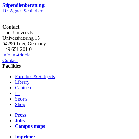
Stipendienberatung:
Dr. Agnes Schindler
Contact
Trier University
Universitätsring 15
54296 Trier, Germany
+49 651 201-0
info
uni-trier
de
Contact
Facilities
Faculties & Subjects
Library
Canteen
IT
Sports
Shop
Press
Jobs
Campus maps
Imprimer