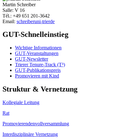
Martin Schreiber
Salle: V 16
Tél.: +49 651 201-3642
Email:
schreiber
uni-trier
de
GUT-Schnelleinstieg
Wichtige Informationen
GUT-Veranstaltungen
GUT-Newsletter
Trierer Tenure-Track (T³)
GUT-Publikationspreis
Promovieren mit Kind
Struktur & Vernetzung
Kollegiale Leitung
Rat
Promovierendenvollversammlung
Interdisziplinäre Vernetzung