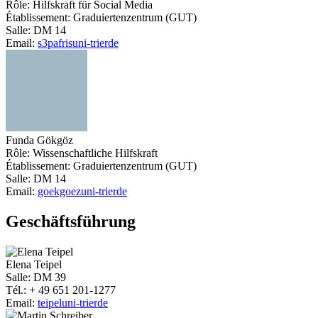
Rôle: Hilfskraft für Social Media
Établissement: Graduiertenzentrum (GUT)
Salle: DM 14
Email:
s3pafris
uni-trier
de
Funda Gökgöz
Rôle: Wissenschaftliche Hilfskraft
Établissement: Graduiertenzentrum (GUT)
Salle: DM 14
Email:
goekgoez
uni-trier
de
Geschäftsführung
Elena Teipel
Salle: DM 39
Tél.: + 49 651 201-1277
Email:
teipel
uni-trier
de