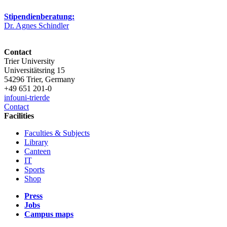
Stipendienberatung:
Dr. Agnes Schindler
Contact
Trier University
Universitätsring 15
54296 Trier, Germany
+49 651 201-0
info
uni-trier
de
Contact
Facilities
Faculties & Subjects
Library
Canteen
IT
Sports
Shop
Press
Jobs
Campus maps