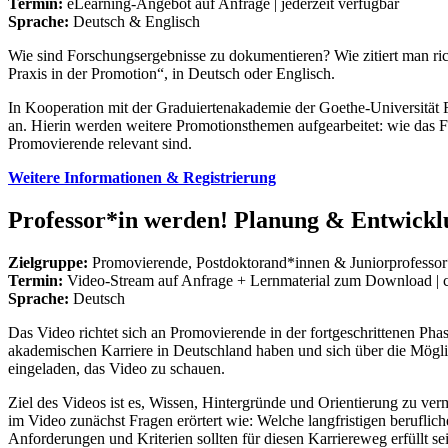
Termin:
eLearning-Angebot auf Anfrage | jederzeit verfügbar
Sprache:
Deutsch & Englisch
Wie sind Forschungsergebnisse zu dokumentieren? Wie zitiert man ri
Praxis in der Promotion“, in Deutsch oder Englisch.
In Kooperation mit der Graduiertenakademie der Goethe-Universität 
an. Hierin werden weitere Promotionsthemen aufgearbeitet: wie das Fo
Promovierende relevant sind.
Weitere Informationen & Registrierung
Professor*in werden! Planung & Entwicklu
Zielgruppe:
Promovierende, Postdoktorand*innen & Juniorprofesso
Termin:
Video-Stream auf Anfrage + Lernmaterial zum Download | ca.
Sprache:
Deutsch
Das Video richtet sich an Promovierende in der fortgeschrittenen Phase
akademischen Karriere in Deutschland haben und sich über die Mögli
eingeladen, das Video zu schauen.
Ziel des Videos ist es, Wissen, Hintergründe und Orientierung zu ver
im Video zunächst Fragen erörtert wie: Welche langfristigen berufli
Anforderungen und Kriterien sollten für diesen Karriereweg erfüllt s