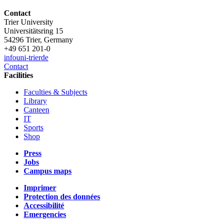
Contact
Trier University
Universitätsring 15
54296 Trier, Germany
+49 651 201-0
info
uni-trier
de
Contact
Facilities
Faculties & Subjects
Library
Canteen
IT
Sports
Shop
Press
Jobs
Campus maps
Imprimer
Protection des données
Accessibilité
Emergencies