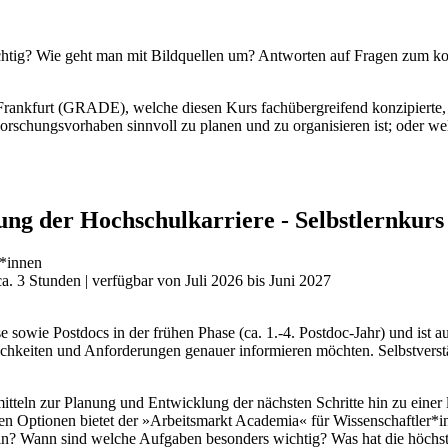
chtig? Wie geht man mit Bildquellen um? Antworten auf Fragen zum kor
Frankfurt (GRADE), welche diesen Kurs fachübergreifend konzipierte, 
rschungsvorhaben sinnvoll zu planen und zu organisieren ist; oder wel
ng der Hochschulkarriere - Selbstlernkurs
r*innen
 3 Stunden | verfügbar von Juli 2026 bis Juni 2027
 sowie Postdocs in der frühen Phase (ca. 1.-4. Postdoc-Jahr) und ist au
chkeiten und Anforderungen genauer informieren möchten. Selbstverstä
mitteln zur Planung und Entwicklung der nächsten Schritte hin zu einer
chen Optionen bietet der »Arbeitsmarkt Academia« für Wissenschaftler*
ein? Wann sind welche Aufgaben besonders wichtig? Was hat die höchste 