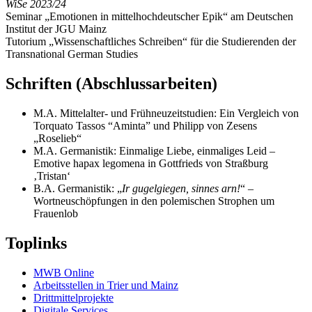
WiSe 2023/24
Seminar „Emotionen in mittelhochdeutscher Epik“ am Deutschen
Institut der JGU Mainz
Tutorium „Wissenschaftliches Schreiben“ für die Studierenden der
Transnational German Studies
Schriften (Abschlussarbeiten)
M.A. Mittelalter- und Frühneuzeitstudien: Ein Vergleich von
Torquato Tassos “Aminta” und Philipp von Zesens
„Roselieb“
M.A. Germanistik: Einmalige Liebe, einmaliges Leid –
Emotive hapax legomena in Gottfrieds von Straßburg
‚Tristan‘
B.A. Germanistik: „
Ir gugelgiegen, sinnes arn!
“ –
Wortneuschöpfungen in den polemischen Strophen um
Frauenlob
Toplinks
MWB Online
Arbeitsstellen in Trier und Mainz
Drittmittelprojekte
Digitale Services