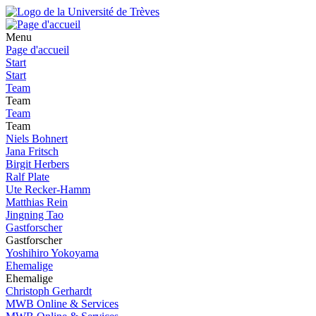
Menu
Page d'accueil
Start
Start
Team
Team
Team
Team
Niels Bohnert
Jana Fritsch
Birgit Herbers
Ralf Plate
Ute Recker-Hamm
Matthias Rein
Jingning Tao
Gastforscher
Gastforscher
Yoshihiro Yokoyama
Ehemalige
Ehemalige
Christoph Gerhardt
MWB Online & Services