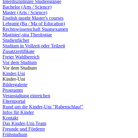
Interdisziplinäre Studiengänge
Bachelor (Arts / Science)
Master (Arts / Science)
English taught Master's courses
Lehramt (Ba / Ma of Education)
Rechtswissenschaft Staatsexamen
Magister/-stra Theologiae
Studienfächer
Studium in Vollzeit oder Teilzeit
Zusatzzertifikate
Freier Wahlbereich
Vor dem Studium
Vor dem Studium
Kinder-Uni
Kinder-Uni
Bildergalerie
Programm
Veranstaltung einreichen
Elternportal
Rund um die Kinder-Uni "Rabenschlau!"
Infos für Kinder
Kontakt
Das Kinder-Uni-Team
Freunde und Förderer
Frühstudium