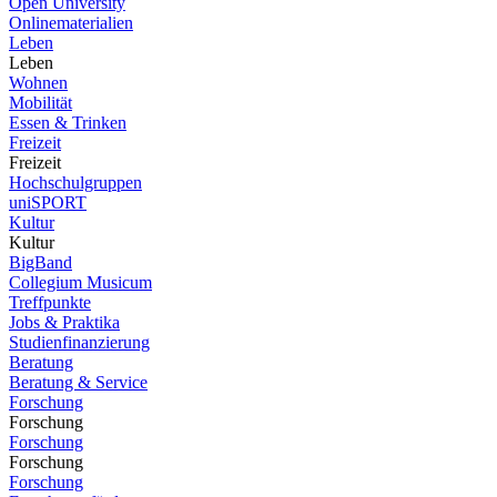
Open University
Onlinematerialien
Leben
Leben
Wohnen
Mobilität
Essen & Trinken
Freizeit
Freizeit
Hochschulgruppen
uniSPORT
Kultur
Kultur
BigBand
Collegium Musicum
Treffpunkte
Jobs & Praktika
Studienfinanzierung
Beratung
Beratung & Service
Forschung
Forschung
Forschung
Forschung
Forschung