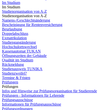
Im Studium
Im Studium
Studienorganisation von A-Z
Studienorganisation von A-Z
Namens-/Geschlechtsänderung
Bescheinigung für Rentenversicherung
Beurlaubung
Doppelabschluss
Exmatrikulation
Studiengangänderung
Hochschulortswechsel
Kassenautomat TUKAN
Öffnungszeiten der Gebäude
Qualität im Studium
Rückmeldung
Studienausweis TUNIKA
Studienzweifel?
Termine & Fristen
Prüfungen
Prüfungen
Infos und Hinweise zur Prüfungsorganisation für Studierende
Prüfungen - Informationen für Lehrende
Prüfungsausschüsse
Informationen für Prüfungsausschüsse
Prüfungsordnungen