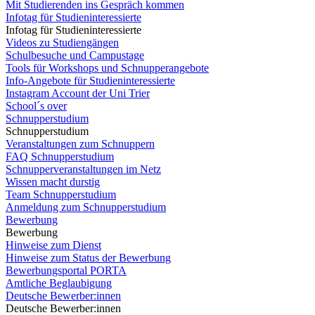
Mit Studierenden ins Gespräch kommen
Infotag für Studieninteressierte
Infotag für Studieninteressierte
Videos zu Studiengängen
Schulbesuche und Campustage
Tools für Workshops und Schnupperangebote
Info-Angebote für Studieninteressierte
Instagram Account der Uni Trier
School´s over
Schnupperstudium
Schnupperstudium
Veranstaltungen zum Schnuppern
FAQ Schnupperstudium
Schnupperveranstaltungen im Netz
Wissen macht durstig
Team Schnupperstudium
Anmeldung zum Schnupperstudium
Bewerbung
Bewerbung
Hinweise zum Dienst
Hinweise zum Status der Bewerbung
Bewerbungsportal PORTA
Amtliche Beglaubigung
Deutsche Bewerber:innen
Deutsche Bewerber:innen