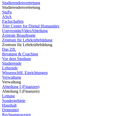
Studierendenvertretung
Studierendenvertretung
StuPa
AStA
Fachschaften
Trier Center for Digital Humanities
UniversitätsVideoAbteilung
Zentrale Beauftragte
Zentrum für Lehrkräftebildung
Zentrum für Lehrkräftebildung
Das ZfL
Beratung & Coaching
Vor dem Studium
Studierende
Lehrende
Wissenschftl. Einrichtungen
Verwaltung
Verwaltung
Abteilung I (Finanzen)
Abteilung I (Finanzen)
Leitung
Sondergebiete
Haushalt
Drittmittel
Rechnungswesen