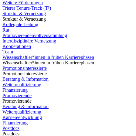
Weitere Förderungen
Trierer Tenure-Track (T³)
Struktur & Vernetzung
Struktur & Vernetzung
Kollegiale Leitung
Rat
Promovierendenvollversammlung
Interdisziplinäre Vernetzung
Kooperationen
Team
Wissenschaftler*innen in frühen Karrierephasen
Wissenschaftler*innen in frühen Karrierephasen
Promotionsinteressierte
Promotionsinteressierte
Beratung & Information
Weiterqualifizierung
Finanzierung
Promovierende
Promovierende
Beratung & Information
Weiterqualifizierung
Karriereentwicklung
Finanzierung
Postdocs
Postdocs