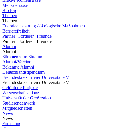
Brücke Kohlenstraße
Mensaterrasse
BibTop
Themen
Themen
Energieeinsparung / ökologische Maßnahmen
Barrierefreiheit
Partner | Förderer | Freunde
Partner | Förderer | Freunde
Alumni
Alumni
Stimmen zum Studium
Alumni-Vereine
Bekannte Alumni
Deutschlandstipendium
Freundeskreis Trierer Universität e.V.
Freundeskreis Trierer Universität e.V.
Geförderte Projekte
Wissenschaftsallianz
Universität der Großregion
Studierendenwerk
Mitgliedschaften
News
News
Forschung