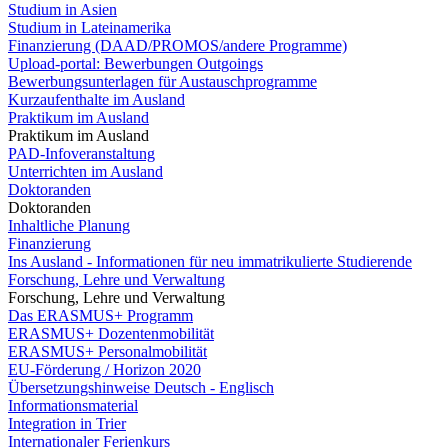
Studium in Asien
Studium in Lateinamerika
Finanzierung (DAAD/PROMOS/andere Programme)
Upload-portal: Bewerbungen Outgoings
Bewerbungsunterlagen für Austauschprogramme
Kurzaufenthalte im Ausland
Praktikum im Ausland
Praktikum im Ausland
PAD-Infoveranstaltung
Unterrichten im Ausland
Doktoranden
Doktoranden
Inhaltliche Planung
Finanzierung
Ins Ausland - Informationen für neu immatrikulierte Studierende
Forschung, Lehre und Verwaltung
Forschung, Lehre und Verwaltung
Das ERASMUS+ Programm
ERASMUS+ Dozentenmobilität
ERASMUS+ Personalmobilität
EU-Förderung / Horizon 2020
Übersetzungshinweise Deutsch - Englisch
Informationsmaterial
Integration in Trier
Internationaler Ferienkurs