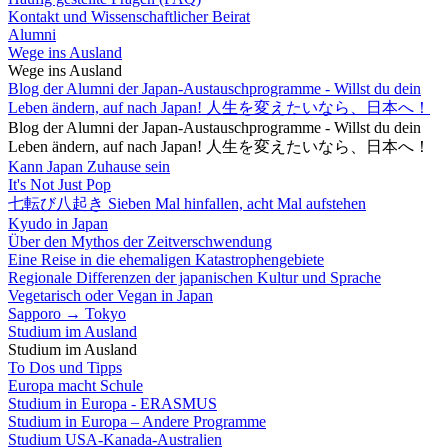
Kontakt und Wissenschaftlicher Beirat
Alumni
Wege ins Ausland
Wege ins Ausland
Blog der Alumni der Japan-Austauschprogramme - Willst du dein
Leben ändern, auf nach Japan! 人生を変えたいなら、日本へ！
Blog der Alumni der Japan-Austauschprogramme - Willst du dein
Leben ändern, auf nach Japan! 人生を変えたいなら、日本へ！
Kann Japan Zuhause sein
It's Not Just Pop
七転び八起き Sieben Mal hinfallen, acht Mal aufstehen
Kyudo in Japan
Über den Mythos der Zeitverschwendung
Eine Reise in die ehemaligen Katastrophengebiete
Regionale Differenzen der japanischen Kultur und Sprache
Vegetarisch oder Vegan in Japan
Sapporo → Tokyo
Studium im Ausland
Studium im Ausland
To Dos und Tipps
Europa macht Schule
Studium in Europa - ERASMUS
Studium in Europa – Andere Programme
Studium USA-Kanada-Australien