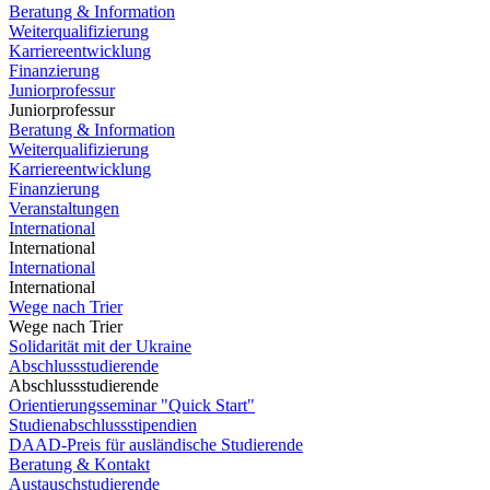
Beratung & Information
Weiterqualifizierung
Karriereentwicklung
Finanzierung
Juniorprofessur
Juniorprofessur
Beratung & Information
Weiterqualifizierung
Karriereentwicklung
Finanzierung
Veranstaltungen
International
International
International
International
Wege nach Trier
Wege nach Trier
Solidarität mit der Ukraine
Abschlussstudierende
Abschlussstudierende
Orientierungsseminar "Quick Start"
Studienabschlussstipendien
DAAD-Preis für ausländische Studierende
Beratung & Kontakt
Austauschstudierende