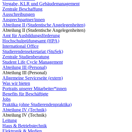
Vergabe, KLR und Gebäudemanagement
Zentrale Beschaffung
Ausschreibungen
Ansprechpartner/innen
Abteilung II (Studentische Angelegenheiten)
Abteilung II (Studentische Angelegenheiten)
Amt für Ausbildungsförderung
Hochschulprüfungsamt (HPA)
International Office
Studierendensekretariat (StuSek)
Zentrale Studienberatung
Student Life Cycle Management
Abteilung III (Personal)
Abteilung III (Personal)
Allgemeine Serviceseite (extern)
Was wir bieten
Portraits unserer Mitarbeiter*innen
Benefits für Beschäftigte
Jobs
Praktika (ohne Studierendenpraktika)
Abteilung IV (Technik)
Abteilung IV (Technik)
Leitung
Haus & Betriebstechnik
Elektronik & Medien