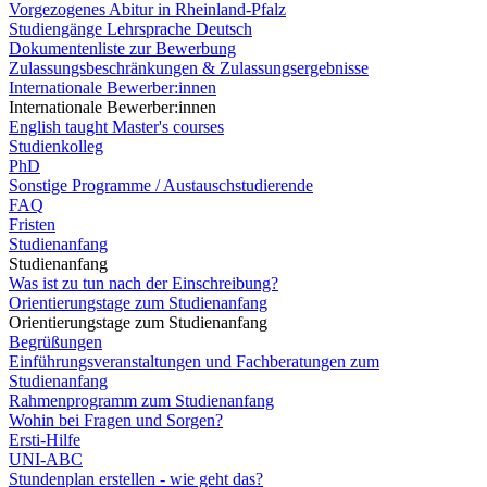
Vorgezogenes Abitur in Rheinland-Pfalz
Studiengänge Lehrsprache Deutsch
Dokumentenliste zur Bewerbung
Zulassungsbeschränkungen & Zulassungsergebnisse
Internationale Bewerber:innen
Internationale Bewerber:innen
English taught Master's courses
Studienkolleg
PhD
Sonstige Programme / Austauschstudierende
FAQ
Fristen
Studienanfang
Studienanfang
Was ist zu tun nach der Einschreibung?
Orientierungstage zum Studienanfang
Orientierungstage zum Studienanfang
Begrüßungen
Einführungsveranstaltungen und Fachberatungen zum
Studienanfang
Rahmenprogramm zum Studienanfang
Wohin bei Fragen und Sorgen?
Ersti-Hilfe
UNI-ABC
Stundenplan erstellen - wie geht das?