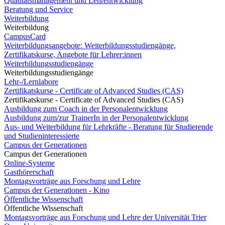
Qualitätsmanagement und Lehrentwicklung
Beratung und Service
Weiterbildung
Weiterbildung
CampusCard
Weiterbildungsangebote: Weiterbildungsstudiengänge,
Zertifikatskurse, Angebote für Lehrer:innen
Weiterbildungsstudiengänge
Weiterbildungsstudiengänge
Lehr-/Lernlabore
Zertifikatskurse - Certificate of Advanced Studies (CAS)
Zertifikatskurse - Certificate of Advanced Studies (CAS)
Ausbildung zum Coach in der Personalentwicklung
Ausbildung zum/zur TrainerIn in der Personalentwicklung
Aus- und Weiterbildung für Lehrkräfte - Beratung für Studierende
und Studieninteressierte
Campus der Generationen
Campus der Generationen
Online-Systeme
Gasthörerschaft
Montagsvorträge aus Forschung und Lehre
Campus der Generationen - Kino
Öffentliche Wissenschaft
Öffentliche Wissenschaft
Montagsvorträge aus Forschung und Lehre der Universität Trier