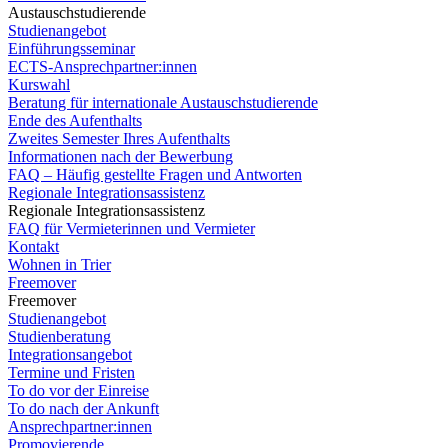
Austauschstudierende
Studienangebot
Einführungsseminar
ECTS-Ansprechpartner:innen
Kurswahl
Beratung für internationale Austauschstudierende
Ende des Aufenthalts
Zweites Semester Ihres Aufenthalts
Informationen nach der Bewerbung
FAQ – Häufig gestellte Fragen und Antworten
Regionale Integrationsassistenz
Regionale Integrationsassistenz
FAQ für Vermieterinnen und Vermieter
Kontakt
Wohnen in Trier
Freemover
Freemover
Studienangebot
Studienberatung
Integrationsangebot
Termine und Fristen
To do vor der Einreise
To do nach der Ankunft
Ansprechpartner:innen
Promovierende