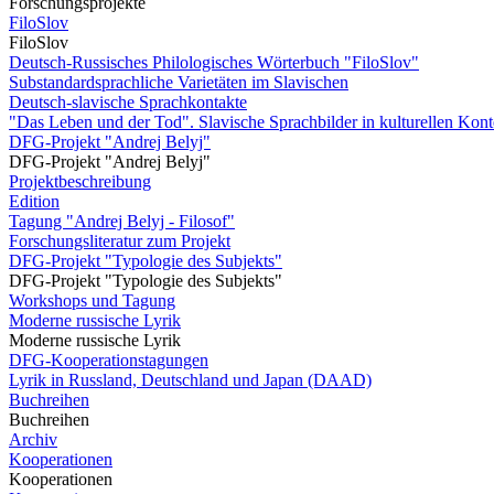
Forschungsprojekte
FiloSlov
FiloSlov
Deutsch-Russisches Philologisches Wörterbuch "FiloSlov"
Substandardsprachliche Varietäten im Slavischen
Deutsch-slavische Sprachkontakte
"Das Leben und der Tod". Slavische Sprachbilder in kulturellen Kon
DFG-Projekt "Andrej Belyj"
DFG-Projekt "Andrej Belyj"
Projektbeschreibung
Edition
Tagung "Andrej Belyj - Filosof"
Forschungsliteratur zum Projekt
DFG-Projekt "Typologie des Subjekts"
DFG-Projekt "Typologie des Subjekts"
Workshops und Tagung
Moderne russische Lyrik
Moderne russische Lyrik
DFG-Kooperationstagungen
Lyrik in Russland, Deutschland und Japan (DAAD)
Buchreihen
Buchreihen
Archiv
Kooperationen
Kooperationen