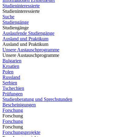
Informationen Erstsemester
Studieninteressierte
Studieninteressierte
Suche
Studiengänge
Studiengänge
Auslaufende Studiengänge
Ausland und Praktikum
Ausland und Praktikum
Unsere Austauschprogramme
Unsere Austauschprogramme
Bulgarien
Kroatien
Polen
Russland
Serbien
Tschechien
Prüfungen
Studienberatung und Sprechstunden
Bescheinigungen
Forschung
Forschung
Forschung
Forschung
Forschungsprojekte