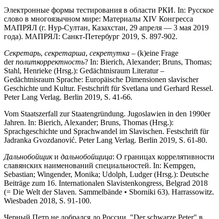
Электронные формы тестирования в области РКИ. In: Русское
слово в многоязычном мире: Материалы XIV Конгресса
МАПРЯЛ (г. Нур-Султан, Казахстан, 29 апреля — 3 мая 2019
года). МАПРЯЛ: Санкт-Петербург 2019, S. 897-902.
Секретарь
,
секретарша
,
секретутка
– (k)eine Frage
der
политкорректность
? In: Bierich, Alexander; Bruns, Thomas;
Stahl, Henrieke (Hrsg.): Gedächtnisraum Literatur –
Gedächtnisraum Sprache: Europäische Dimensionen slavischer
Geschichte und Kultur. Festschrift für Svetlana und Gerhard Ressel.
Pe­ter Lang Verlag. Berlin 2019, S. 41-66.
Vom Staatszerfall zur Staatengründung. Jugoslawien in den 1990er
Jahren. In: Bierich, Alexander; Bruns, Thomas (Hrsg.):
Sprachgeschichte und Sprachwandel im Slavischen. Festschrift für
Jadranka Gvozdanović. Pe­ter Lang Verlag. Berlin 2019, S. 61-80.
Дальнобойщик
и
дальнобойщица
: О границах коррелятивности
славянских наименований специальностей. In: Kempgen,
Sebastian; Wingender, Monika; Udolph, Ludger (Hrsg.): Deutsche
Beiträge zum 16. Internationalen Slavistenkongress, Belgrad 2018
(= Die Welt der Slaven. Sammelbände • Sborniki 63). Harrassowitz.
Wiesbaden 2018, S. 91-100.
Черный Петр не добрался до России. "Der schwarze Peter" в