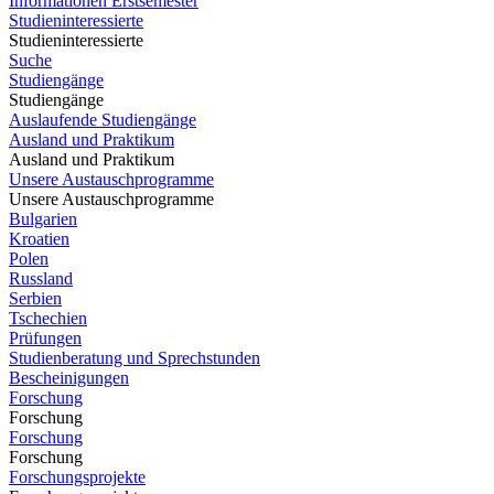
Informationen Erstsemester
Studieninteressierte
Studieninteressierte
Suche
Studiengänge
Studiengänge
Auslaufende Studiengänge
Ausland und Praktikum
Ausland und Praktikum
Unsere Austauschprogramme
Unsere Austauschprogramme
Bulgarien
Kroatien
Polen
Russland
Serbien
Tschechien
Prüfungen
Studienberatung und Sprechstunden
Bescheinigungen
Forschung
Forschung
Forschung
Forschung
Forschungsprojekte