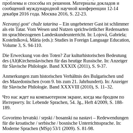
проблемы и способы их решения. Материалы докладов и
сообщений муждународной научной конференции 12-14
декабря 2016 года. Москва 2016, S. 22-23.
Nezvanyj gost‘ chuže tatarina
– Ein ungebetener Gast ist schlimmer
als ein Tatar. Vom Wesen und Nutzen sprichwörtlicher Redensarten
im sprachbezogenen Landes­kunde­unterricht. In: Lojová, Gabriela;
Kostelníková, Mária (eds.): Studies in Foreign Language Education,
Volume 3, S. 94-110.
Die Erweckung von den Toten? Zur kulturhistorischen Bedeutung
des (Alt)Kirchenslavi­schen für das heutige Russische. In: Anzeiger
für Slavische Philologie. Band XXXIX (2011), S. 9-37.
Anmerkungen zum historischen Verhältnis des Bulgarischen und
des Mazedonischen (vom 9. bis zum 21. Jahrhundert). In: Anzeiger
für Slavische Philologie. Band XXXVIII (2010), S. 11–32.
Что нас ждет на компьютерном экране, когда мы бродим по
Интернету. In: Lebende Sprachen, 54. Jg., Heft 4/2009, S. 188-
189.
Govorimo hrvatski / srpski / bosanski na nastavi – Redewendungen
für die kroatische / ser­bische / bosnische Unterrichtssprache. In:
Moderne Sprachen (MSp) 53/1 (2009). S. 81-98.