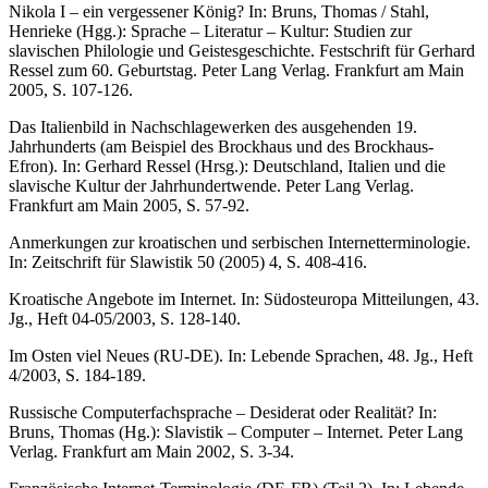
Nikola I – ein vergessener König? In: Bruns, Thomas / Stahl,
Henrieke (Hgg.): Sprache – Li­teratur – Kultur: Studien zur
slavischen Philologie und Geistesgeschichte. Festschrift für Ger­hard
Ressel zum 60. Geburtstag. Peter Lang Verlag. Frankfurt am Main
2005, S. 107-126.
Das Italienbild in Nachschlagewerken des ausgehenden 19.
Jahrhunderts (am Beispiel des Brockhaus und des Brockhaus-
Efron). In: Gerhard Ressel (Hrsg.): Deutschland, Italien und die
slavische Kultur der Jahrhundertwende. Peter Lang Verlag.
Frankfurt am Main 2005, S. 57-92.
Anmerkungen zur kroatischen und serbischen Internetterminologie.
In: Zeitschrift für Sla­wistik 50 (2005) 4, S. 408-416.
Kroatische Angebote im Internet. In: Südosteuropa Mitteilungen, 43.
Jg., Heft 04-05/2003, S. 128-140.
Im Osten viel Neues (RU-DE). In: Lebende Sprachen, 48. Jg., Heft
4/2003, S. 184-189.
Russische Computerfachsprache – Desiderat oder Realität? In:
Bruns, Thomas (Hg.): Slavistik – Computer – Internet. Peter Lang
Verlag. Frankfurt am Main 2002, S. 3-34.