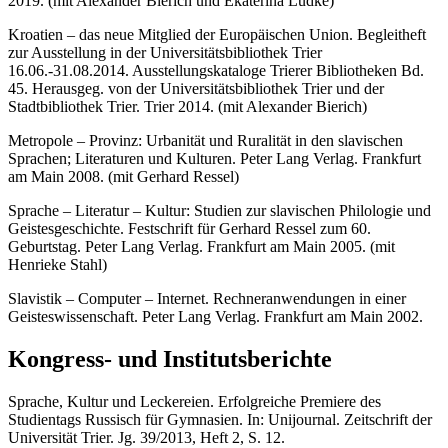
2019. (mit Alexander Bierich und Ekaterina Lüdke)
Kroatien – das neue Mitglied der Europäischen Union. Begleitheft
zur Ausstellung in der Universitätsbibliothek Trier
16.06.-31.08.2014. Ausstellungskataloge Trierer Bibliotheken Bd.
45. Herausgeg. von der Universitätsbibliothek Trier und der
Stadtbibliothek Trier. Trier 2014. (mit Alexander Bierich)
Metropole – Provinz: Urbani­tät und Ruralität in den slavischen
Sprachen; Literaturen und Kulturen. Pe­ter Lang Verlag. Frankfurt
am Main 2008. (mit Gerhard Ressel)
Sprache – Literatur – Kultur: Studien zur slavischen Philologie und
Geistesgeschichte. Fest­schrift für Gerhard Ressel zum 60.
Geburtstag. Peter Lang Verlag. Frankfurt am Main 2005. (mit
Henrieke Stahl)
Slavistik – Computer – Internet. Rechneranwendungen in einer
Geisteswissenschaft. Peter Lang Verlag. Frankfurt am Main 2002.
Kongress- und Institutsberichte
Sprache, Kultur und Leckereien. Erfolgreiche Premiere des
Studientags Russisch für Gymnasien. In: Unijournal. Zeitschrift der
Universität Trier. Jg. 39/2013, Heft 2, S. 12.