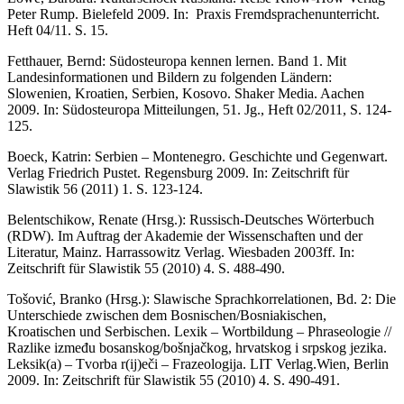
Peter Rump. Bielefeld 2009. In: Praxis Fremdsprachenunterricht.
Heft 04/11. S. 15.
Fetthauer, Bernd: Südosteuropa kennen lernen. Band 1. Mit
Landesinformationen und Bildern zu folgenden Ländern:
Slowenien, Kroatien, Serbien, Kosovo. Shaker Media. Aachen
2009. In: Südosteuropa Mitteilungen, 51. Jg., Heft 02/2011, S. 124-
125.
Boeck, Katrin: Serbien – Montenegro. Geschichte und Gegenwart.
Verlag Friedrich Pustet. Regensburg 2009. In: Zeitschrift für
Slawistik 56 (2011) 1. S. 123-124.
Belentschikow, Renate (Hrsg.): Russisch-Deutsches Wörterbuch
(RDW). Im Auftrag der Akademie der Wissenschaften und der
Literatur, Mainz. Harrassowitz Verlag. Wiesbaden 2003ff. In:
Zeitschrift für Slawistik 55 (2010) 4. S. 488-490.
Tošović, Branko (Hrsg.): Slawische Sprachkorrelationen, Bd. 2: Die
Unterschiede zwi­schen dem Bosnischen/Bosniakischen,
Kroatischen und Serbischen. Lexik – Wortbildung – Phraseologie //
Razlike između bosanskog/bošnjačkog, hrvatskog i srpskog jezika.
Lek­si­k(a) – Tvorba r(ij)eči – Frazeologija. LIT Verlag.Wien, Berlin
2009. In: Zeitschrift für Slawistik 55 (2010) 4. S. 490-491.