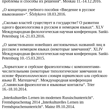
проблемы и способы их решения“. Moskau 11.-14.12.2016.
„О концепции учебного пособия «Введение в русское
языкознание»“. Ščelykovo 18.03.2016.
„Сколько властей существует в государстве? О развитии
одного фразеологизма в русском и немецком языках“. XLV
Международная филологическая научная конференция. Sankt-
Petersburg 14.-21.03.2016.
„О заимствовании новейших англоязычных названий лиц в
русском и немецком языках (некоторые замечания)“. XLIV
Международная филологическая научная конференция. Sankt-
Petersburg 10.-15.03.2015.
„Хорватские и сербские фразеологизмы с компонентами-
числительными (некоторые типологические замечания на
основе
Фразеологического словаря хорватского или сербского
языка
Й. Матешича)“. Международная конференция
„Славянская фразеология и языковые контакты“. Trier
16.-18.10.2014.
„Interkulturelles Lernen im modernen Russischunterricht“.
Fremdsprachentag 2014 „Interkulturelles Lernen im
Fremdsprachenunterricht“. Mainz 09.10.2014.