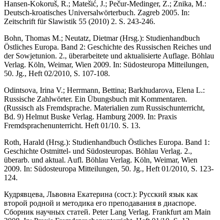
Hansen-Kokoruš, R.; Matešić, J.; Pečur-Medinger, Z.; Znika, M.:
Deutsch-kroatisches Uni­versalwörterbuch. Zagreb 2005. In:
Zeitschrift für Slawistik 55 (2010) 2. S. 243-246.
Bohn, Thomas M.; Neutatz, Dietmar (Hrsg.): Studienhandbuch
Östliches Europa. Band 2: Geschichte des Russischen Reiches und
der Sowjetunion. 2., überarbeitete und aktualisier­te Auflage. Böhlau
Verlag. Köln, Weimar, Wien 2009. In: Südosteuropa Mitteilungen,
50. Jg., Heft 02/2010, S. 107-108.
Odintsova, Irina V.; Herrmann, Bettina; Barkhudarova, Elena L.:
Russische Zahlwörter. Ein Übungsbuch mit Kommentaren.
(Russisch als Fremdsprache. Materialien zum Rus­sischunterricht,
Bd. 9) Helmut Buske Verlag. Hamburg 2009. In: Praxis
Fremdsprachen­unterricht. Heft 01/10. S. 13.
Roth, Harald (Hrsg.): Studienhandbuch Östliches Europa. Band 1:
Geschichte Ostmittel- und Südosteuropas. Böhlau Verlag. 2.,
überarb. und aktual. Aufl. Böhlau Verlag. Köln, Weimar, Wien
2009. In: Südosteuropa Mitteilungen, 50. Jg., Heft 01/2010, S. 123-
124.
Кудрявцева, Львовна Екатерина (сост.): Русский язык как
второй родной и методика его преподавания в диаспоре.
Сборник научных статей. Peter Lang Verlag. Frankfurt am Main