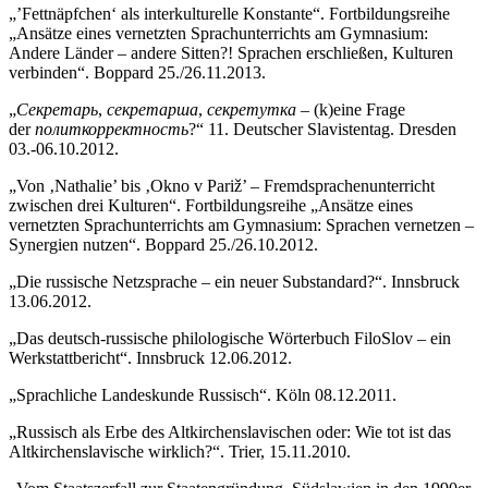
„’Fettnäpfchen‘ als interkulturelle Konstante“. Fortbildungsreihe
„Ansätze eines vernetzten Sprachunterrichts am Gymnasium:
Andere Länder – andere Sitten?! Sprachen erschließen, Kulturen
verbinden“. Boppard 25./26.11.2013.
„
Секретарь
,
секретарша
,
секретутка
– (k)eine Frage
der
политкорректность
?“ 11. Deutscher Slavistentag. Dresden
03.-06.10.2012.
„Von ‚Nathalie’ bis ‚Okno v Pariž’ – Fremdsprachenunterricht
zwischen drei Kulturen“. Fortbildungsreihe „Ansätze eines
vernetzten Sprachunterrichts am Gymnasium: Sprachen vernetzen –
Synergien nutzen“. Boppard 25./26.10.2012.
„Die russische Netzsprache – ein neuer Substandard?“. Innsbruck
13.06.2012.
„Das deutsch-russische philologische Wörterbuch FiloSlov – ein
Werkstattbericht“. Innsbruck 12.06.2012.
„Sprachliche Landeskunde Russisch“. Köln 08.12.2011.
„Russisch als Erbe des Altkirchenslavischen oder: Wie tot ist das
Altkirchenslavische wirklich?“. Trier, 15.11.2010.