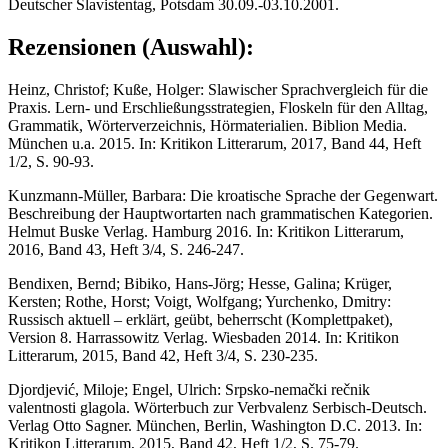
Deutscher Slavistentag, Pots­dam 30.09.-03.10.2001.
Rezensionen (Auswahl):
Heinz, Christof; Kuße, Holger: Slawischer Sprachvergleich für die
Praxis. Lern- und Erschließungsstrategien, Floskeln für den Alltag,
Grammatik, Wörterverzeichnis, Hörmaterialien. Biblion Media.
München u.a. 2015. In: Kritikon Litterarum, 2017, Band 44, Heft
1/2, S. 90-93.
Kunzmann-Müller, Barbara: Die kroatische Sprache der Gegenwart.
Beschreibung der Hauptwortarten nach grammatischen Kategorien.
Helmut Buske Verlag. Hamburg 2016. In: Kritikon Litterarum,
2016, Band 43, Heft 3/4, S. 246-247.
Bendixen, Bernd; Bibiko, Hans-Jörg; Hesse, Galina; Krüger,
Kersten; Rothe, Horst; Voigt, Wolfgang; Yurchenko, Dmitry:
Russisch aktuell – erklärt, geübt, beherrscht (Komplettpaket),
Version 8. Harrassowitz Verlag. Wiesbaden 2014. In: Kritikon
Litterarum, 2015, Band 42, Heft 3/4, S. 230-235.
Djordjević, Miloje; Engel, Ulrich: Srpsko-nemački rečnik
valentnosti glagola. Wörterbuch zur Verbvalenz Serbisch-Deutsch.
Verlag Otto Sagner. München, Berlin, Washington D.C. 2013. In:
Kritikon Litterarum, 2015, Band 42, Heft 1/2, S. 75-79.