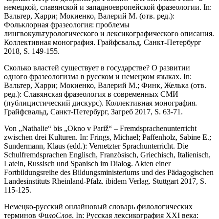
немецкой, славянской и западноевропейской фразеологии. In:
Вальтер, Харри; Мокиенко, Валерий М. (отв. ред.):
Фольклорная фразеология: проблемы
лингвокультурологического и лексикографического описания.
Коллективная монография. Грайфсвальд, Санкт-Петербург
2018, S. 149-155.
Сколько властей существует в государстве? О развитии
одного фразеологизма в русском и немецком языках. In:
Вальтер, Харри; Мокиенко, Валерий М.; Финк, Желька (отв.
ред.): Славянская фразеология в современных СМИ
(публицистический дискурс). Коллективная монография.
Грайфсвальд, Санкт-Петербург, Загреб 2017, S. 63-71.
Von „Nathalie“ bis „Okno v Pariž“ – Fremdsprachenunterricht
zwischen drei Kulturen. In: Frings, Michael; Paffenholz, Sabine E.;
Sundermann, Klaus (edd.): Vernetzter Sprachunterricht. Die
Schulfremdsprachen Englisch, Französisch, Griechisch, Italienisch,
Latein, Russisch und Spanisch im Dialog. Akten einer
Fortbildungsreihe des Bildungsministeriums und des Pädagogischen
Landesinstituts Rheinland-Pfalz. ibidem Verlag. Stuttgart 2017, S.
115-125.
Немецко-русский онлайновый словарь филологических
терминов
ФилоСлов
. In: Русская лексикография XXI века: