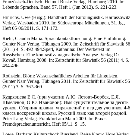
Französisch-Deutsch. Hel­mut Buske Verlag. Hamburg 2010. In:
Lebende Sprachen, Band 57, Heft 1 (Jun 2012), S. 221-223.
Hinrichs, Uwe (Hrsg.): Handbuch der Eurolinguistik. Harrassowitz
Verlag. Wiesbaden 2010. In: Südosteuropa Mitteilungen, 51. Jg.,
Heft 05-06/2011, S. 171-172.
Riehl, Claudia Maria: Sprachkontaktforschung. Eine Einführung.
Gunter Narr Verlag. Tübingen 2009. In: Zeitschrift für Slawistik 56
(2011) 4. S. 492-494.Sperl, Katharina: Der Werbetext im
Russischen. Eine kontrastiv-pragmatische Analyse. Verlag Dr.
Kovač. Hamburg 2008. In: Zeitschrift für Slawistik 56 (2011) 4. S.
494-496.
Rothstein, Björn: Wissenschaftliches Arbeiten für Linguisten.
Gunter Narr Verlag. Tübingen 2011. In: Zeitschrift für Slawistik 56
(2011) 3. S. 367-369.
Кудрявцева Е.Л. (при участии А.Ю. Летовт-Ворбек, Е.Я.
Шмелевой, О.Ю. Ивано­вой): Имя существительное за десять
уроков. Сборник правил, упражнений и игр для учеников 4-6
класса воскресной школы. Русский язык как второй родной.
Peter Lang Verlag. Frankfurt am Main 2009. In: Praxis
Fremdsprachenunterricht. Heft 05/11. S. 15.
Löwe, Barbara: Kulturschock Russland. Reise Know-How Verlag