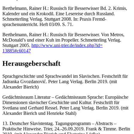
Berthelmann, Rainer H.: Russisch für Besserwisser Bd. 2. Krimis,
Kalender und ein Kro­ko­dil. Eine Lesereise durch Russland.
Schmetterling Verlag. Stuttgart 2008. In: Praxis Fremd­
sprachenunterricht. Heft 03/09. S. 71.
Berthelmann, Rainer H.: Russisch für Besserwisser. Von Metros,
McDonald’s und einer Kuh im Propeller. Schmetterling Verlag.
Stuttgart 2005.
http://www.uni-trier.de/index.php?id=
13885#c60147
Herausgeberschaft
Sprachgeschichte und Sprachwandel im Slavischen. Festschrift für
Jadranka Gvozdanović. Pe­ter Lang Verlag. Berlin 2019. (mit
Alexander Bierich)
Gedächtnisraum Literatur – Gedächtnisraum Sprache: Europäische
Dimensionen slavischer Geschichte und Kultur. Festschrift für
Svetlana und Gerhard Ressel. Pe­ter Lang Verlag. Berlin 2019. (mit
Alexander Bierich und Henrieke Stahl)
13. Deutscher Slavistentag. Tagungsprogramm – Abstracts –
Praktische Hinweise. Trier, 24.-26.09.2019. Frank & Timme. Berlin