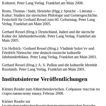
Kulturen. Pe­ter Lang Verlag. Frankfurt am Main 2008.
Bruns, Thomas / Stahl, Henrieke (Hgg.): Sprache – Literatur –
Kultur: Studien zur slavi­schen Philologie und Geistesgeschichte.
Festschrift für Gerhard Ressel zum 60. Geburtstag. Pe­ter Lang
Verlag. Frankfurt am Main 2005.
Gerhard Ressel (Hrsg.): Deutschland, Italien und die slavische
Kultur der Jahrhundertwen­de. Peter Lang Verlag. Frankfurt am
Main 2005.
Urs Heftrich / Gerhard Ressel (Hrsg.): Vladimir Solov’ev und
Friedrich Nietzsche: eine deutsch-russische kulturelle
Jahrhundertbilanz. Peter Lang Verlag. Frankfurt am Main 2003.
Gerhard Ressel (Hrsg.): A. S. Puškin und die kulturelle Identität
Russlands. Peter Lang Ver­lag. Frankfurt am Main 2001.
Institutsinterne Veröffentlichungen
Kleiner Reader zum Altkirchenslavischen. Собрание текстов по
старославянскому язы­ку. Februar 2008.
Kleiner Reader zur
kroatischen/serbischen/bosnischen/montenegrinischen Sprache.