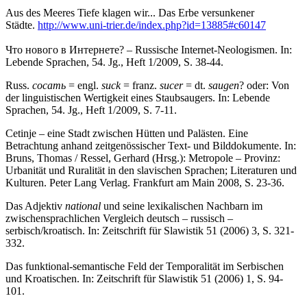
Aus des Meeres Tiefe klagen wir... Das Erbe versunkener
Städte.
http://www.uni-trier.de/index.php?id=13885#c60147
Что нового в Интернете? – Russische Internet-Neologismen. In:
Lebende Sprachen, 54. Jg., Heft 1/2009, S. 38-44.
Russ.
сосать
= engl.
suck
= franz.
sucer
= dt.
saugen
? oder: Von
der linguistischen Wer­tig­keit eines Staubsaugers. In: Lebende
Sprachen, 54. Jg., Heft 1/2009, S. 7-11.
Cetinje – eine Stadt zwischen Hütten und Palästen. Eine
Betrachtung anhand zeitgenössi­scher Text- und Bilddokumente. In:
Bruns, Thomas / Ressel, Gerhard (Hrsg.): Metropole – Provinz:
Urbanität und Ruralität in den slavischen Sprachen; Literaturen und
Kulturen. Pe­ter Lang Verlag. Frankfurt am Main 2008, S. 23-36.
Das Adjektiv
national
und seine lexikalischen Nachbarn im
zwischensprachlichen Ver­gleich deutsch – russisch –
serbisch/kroatisch. In: Zeitschrift für Slawistik 51 (2006) 3, S. 321-
332.
Das funktional-semantische Feld der Temporalität im Serbischen
und Kroatischen. In: Zeit­schrift für Slawistik 51 (2006) 1, S. 94-
101.