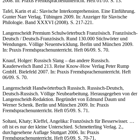
2008. In: Praxis Fremdsprachenunterricht. Heft 01/10. S. 13.
Tafel, Karin et al.: Slavische Interkomprehension. Eine Einführung.
Gunter Narr Verlag. Tübingen 2009. In: Anzeiger für Slavische
Philologie. Band XXXVI (2008). S. 217-221.
Langenscheidt Premium Schulwörterbuch Französisch. Französisch-
Deutsch / Deutsch-Französisch. Rund 130.000 Stichwörter und
Wendungen. Völlige Neuentwicklung. Berlin und München 2009.
In: Praxis Fremdsprachenunterricht. Heft 06/09. S. 70.
Knauf, Holger: Russisch Slang – das andere Russisch.
Kauderwelsch Band 213. Reise Know-How Verlag Peter Rump
GmbH. Bielefeld 2007. In: Praxis Fremdsprachen­unterricht. Heft
06/09. S. 70.
Langenscheidt Handwörterbuch Russisch. Russisch-Deutsch,
Deutsch-Russisch. Völlige Neu­bearbeitung. Herausgegeben von der
Langenscheidt-Redaktion. Begründet von Ed­mund Daum und
Werner Schenk. Berlin und München 2009. In: Praxis
Fremdsprachenun­ter­richt. Heft 05/09. S. 71.
Soltani, Khaty; Kleffel, Angelika: Französisch für Besserwisser. …
oft ist es nur der klei­ne Unterschied. Schmetterling Verlag. 2.,
durchgesehene Auflage Stuttgart 2006. In: Pra­xis
Fremdsprachenunterricht. Heft 05/09. S. 70-71.