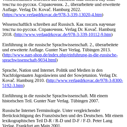
тексты по-русски. Справочник. 2., überarbeitete und erweiterte
Auflage. Verlag Dr. Kovač. Hamburg 2022.
(
https://www.verlagdrkovac.de/978-3-339-13020-4.htm
)
Wissenschaftlich schreiben auf Russisch. Как писать научные
тексты по-русски. Справочник. Verlag Dr. Kovač. Hamburg
2018. (
http://www.verlagdrkovac.de/978-3-339-10112-9.htm
)
Einführung in die russische Sprachwissenschaft. 2., überarbeitete
und erweiterte Auflage. Gunter Narr Verlag. Tübingen 2013.
(
http://www.narr-shop.de/index.php/einfuhrung-in-die-russische-
sprachwissenschaft-9034.html
)
Sprache, Nation und Internet. Politik und Medien in den
Nachfolgestaaten Jugoslawiens und der Sowjetunion. Verlag Dr.
Kovač. Hamburg 2010. (
http://www.verlagdrkovac.de/978-3-8300-
5192-3.htm
)
Einführung in die russische Sprachwissenschaft. Mit einem
historischen Teil. Gunter Narr Verlag. Tübingen 2007.
Russische Internet-Terminologie. Unter vergleichender
Berücksichtigung des Franzö­si­schen und des Deutschen. Mit einem
lexikographischen Teil D-R / R-D und D-F / F-D. Pe­ter Lang
Verlag. Frankfurt am Main 2001.