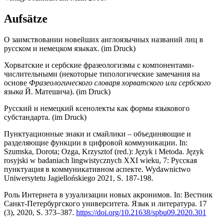
Aufsätze
О заимствовании новейших англоязычных названий лиц в
русском и немецком языках. (im Druck)
Хорватские и сербские фразеологизмы с компонентами-
числительными (некоторые типологические замечания на
основе
Фразеологического словаря хорватского или сербского
языка
Й. Матешича). (im Druck)
Русский и немецкий ксенолекты как формы языкового
субстандарта. (im Druck)
Пунктуационные знаки и смайлики – объединяющие и
разделяющие функции в цифровой коммуникации. In:
Szumska, Dorota; Ozga, Krzysztof (red.): Język i Metoda. Język
rosyjski w badaniach lingwistycznych XXI wieku, 7: Русская
пунктуация в коммуникативном аспекте. Wydawnictwo
Uniwersytetu Jagiellońskiego 2021, S. 187-198.
Роль Интернета в узуализации новых акронимов. In: Вестник
Санкт-Петербургского университета. Язык и литература. 17
(3), 2020, S. 373–387.
https://doi.org/10.21638/spbu09.2020.301