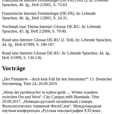
Französische Internet-Terminologie (DE-FR) (Teil 2). In: Lebende
Sprachen, 46. Jg., Heft 2/2001, S. 72-83.
Französische Internet-Terminologie (DE-FR). In: Lebende
Sprachen, 46. Jg., Heft 1/2001, S. 24-31.
Nochmals zum Thema Internet: Glossar DE-RU. In: Lebende
Sprachen, 45. Jg. Heft 2/2000, S. 79-90.
Rund ums Internet: Glossar DE-RU (2. Teil). In: Lebende Sprachen,
44. Jg., Heft 4/1999, S. 180-187.
Rund ums Internet: Glossar DE-RU. In: Lebende Sprachen, 44. Jg.,
Heft 3/1999, S. 130-136.
Vorträge
„Der
Platzdarm
– doch kein Fall für den Internisten?“ 13. Deutscher
Slavistentag, Trier 24.-26.09.2019.
„Wenn der
parikmacher
in
zejtnot
gerät … Wörter wandern
zwischen Ost und West“. City Campus trifft Illuminale. Trier
29.09.2017. „Немецко-русский онлайновый словарь
Филологических терминов ФилоСлов“. Международная
научная конференция „Русская лексикография XXI века: