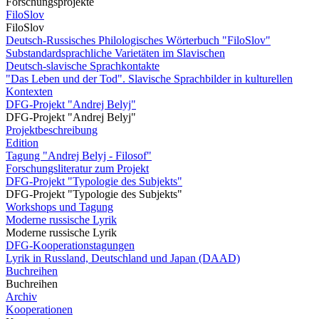
Forschungsprojekte
FiloSlov
FiloSlov
Deutsch-Russisches Philologisches Wörterbuch "FiloSlov"
Substandardsprachliche Varietäten im Slavischen
Deutsch-slavische Sprachkontakte
"Das Leben und der Tod". Slavische Sprachbilder in kulturellen
Kontexten
DFG-Projekt "Andrej Belyj"
DFG-Projekt "Andrej Belyj"
Projektbeschreibung
Edition
Tagung "Andrej Belyj - Filosof"
Forschungsliteratur zum Projekt
DFG-Projekt "Typologie des Subjekts"
DFG-Projekt "Typologie des Subjekts"
Workshops und Tagung
Moderne russische Lyrik
Moderne russische Lyrik
DFG-Kooperationstagungen
Lyrik in Russland, Deutschland und Japan (DAAD)
Buchreihen
Buchreihen
Archiv
Kooperationen