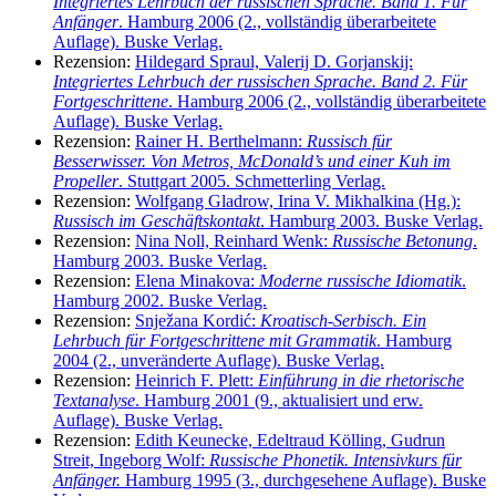
Integriertes Lehrbuch der russischen Sprache. Band 1. Für
Anfänger
. Hamburg 2006 (2., vollständig überarbeitete
Auflage).
Buske Verlag.
Rezension:
Hildegard Spraul, Valerij D. Gorjanskij:
Integriertes Lehrbuch der russischen Sprache. Band 2. Für
Fortgeschrittene
. Hamburg 2006 (2., vollständig überarbeitete
Auflage).
Buske Verlag.
Rezension:
Rainer H. Berthelmann:
Russisch für
Besserwisser. Von Metros, McDonald’s und einer Kuh im
Propeller
. Stuttgart 2005. Schmetterling Verlag.
Rezension:
Wolfgang Gladrow, Irina V. Mikhalkina (Hg.):
Russisch im Geschäftskontakt
. Hamburg 2003. Buske Verlag.
Rezension:
Nina Noll, Reinhard Wenk:
Russische Betonung
.
Hamburg 2003. Buske Verlag.
Rezension:
Elena Minakova:
Moderne russische Idiomatik
.
Hamburg 2002. Buske Verlag.
Rezension:
Snježana Kordić:
Kroatisch-Serbisch. Ein
Lehrbuch für Fortgeschrittene mit Grammatik
. Hamburg
2004 (2., unveränderte Auflage). Buske Verlag.
Rezension:
Heinrich F. Plett:
Einführung in die rhetorische
Textanalyse
. Hamburg 2001 (9., aktualisiert und erw.
Auflage). Buske Verlag.
Rezension:
Edith Keunecke, Edeltraud Kölling, Gudrun
Streit, Ingeborg Wolf:
Russische Phonetik. Intensivkurs für
Anfänger.
Hamburg 1995 (3., durchgesehene Auflage). Buske