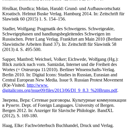
Hruškar, Đurđica; Molan, Harald: Grund- und Aufbauwortschatz
Kroatisch. Helmut Buske Verlag. Hamburg 2014. In: Zeitschrift für
Slawistik 60 (2015) 1. S. 154–156.
Stadler, Wolfgang: Pragmatik des Schweigens. Schweigeakte,
Schweigephasen und hand­lungsbegleitendes Schweigen im
Russischen. Peter Lang Verlag. Frankfurt am Main 2010 (Berliner
Slawistische Arbeiten Band 37). In: Zeitschrift für Slawistik 58
(2013) 4. S. 495-500.
Sapper, Manfred; Weichsel, Volker; Eichwede, Wolfgang (Hg.):
Blick zurück nach vorn. Samizdat, Internet und die Freiheit des
Wortes (= Osteuropa 11/2010). Berliner Wis­sen­schafts-Verlag.
Berlin 2010. In: Digital Icons: Studies in Russian, Eurasian and
Central Eu­ro­pean New Media. Issue 9. Russian Protest Movement
(R)e-Visited.
http://www.
digitalicons.org/issue09/files/2013/06/DI_9_8.3_%20Bruns.pdf
.
Зверева, Вера: Сетевые разговоры. Культурные коммуникации
в Рунете. Dept. of Foreign Languages. University of Bergen.
Bergen 2012. In: Anzeiger für Slavische Phi­lo­logie. BandXL
(2012), S. 169-180.
Haag, Elke: Fachwörterbuch Buchhandel, Druck und Verlag.