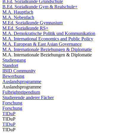
B.Ed. Sozialkunde Grundschule
B.Ed. Sozialkunde Gym & Realschule+
M.A. Hauptfach
M.A. Nebenfach
M.Ed. Sozialkunde Gymnasium
M.Ed. Sozialkunde RS+
M.A. Demokratische Politik und Kommunikation
M.A. International Economics and Public Policy
M.A. European & East Asian Governance
M.A. Internationale Beziehungen & Diplomatie
M.A. Internationale Beziehungen & Diplomatie
Studiengang
Standort
IBID Community
Bewerbung
Auslandsprogramme
Auslandsprogramme
Fulbrightstipendium
Studierende anderer Fächer
Forschung
Forschung
TIDuP
TIDuP
TIDuP
TIDuP