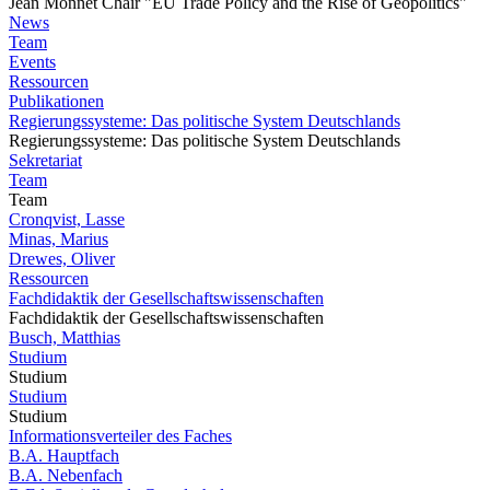
Jean Monnet Chair "EU Trade Policy and the Rise of Geopolitics"
News
Team
Events
Ressourcen
Publikationen
Regierungssysteme: Das politische System Deutschlands
Regierungssysteme: Das politische System Deutschlands
Sekretariat
Team
Team
Cronqvist, Lasse
Minas, Marius
Drewes, Oliver
Ressourcen
Fachdidaktik der Gesellschaftswissenschaften
Fachdidaktik der Gesellschaftswissenschaften
Busch, Matthias
Studium
Studium
Studium
Studium
Informationsverteiler des Faches
B.A. Hauptfach
B.A. Nebenfach