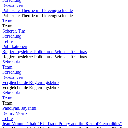
Forschung
Ressourcen
Politische Theorie und Ideengeschichte
Politische Theorie und Ideengeschichte
Team
Team
Scherer, Tim
Forschung
Lehre
Publikationen
Regierungslehre: Politik und Wirtschaft Chinas
Regierungslehre: Politik und Wirtschaft Chinas
Sekretariat
Team
Forschung
Ressourcen
Vergleichende Regierungslehre
Vergleichende Regierungslehre
Sekretariat
Team
Team
Pandiyan, Jayanthi
Rehm, Moritz
Lehre
Jean Monnet Chair "EU Trade Policy and the Rise of Geopolitics"