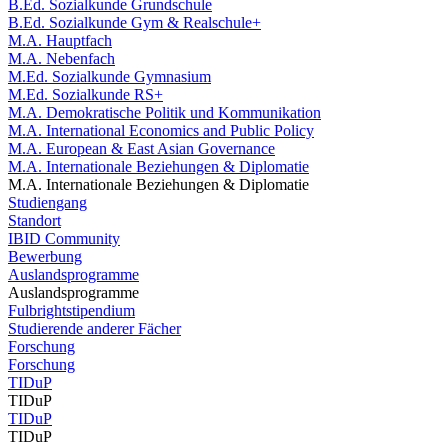
B.Ed. Sozialkunde Grundschule
B.Ed. Sozialkunde Gym & Realschule+
M.A. Hauptfach
M.A. Nebenfach
M.Ed. Sozialkunde Gymnasium
M.Ed. Sozialkunde RS+
M.A. Demokratische Politik und Kommunikation
M.A. International Economics and Public Policy
M.A. European & East Asian Governance
M.A. Internationale Beziehungen & Diplomatie
M.A. Internationale Beziehungen & Diplomatie
Studiengang
Standort
IBID Community
Bewerbung
Auslandsprogramme
Auslandsprogramme
Fulbrightstipendium
Studierende anderer Fächer
Forschung
Forschung
TIDuP
TIDuP
TIDuP
TIDuP