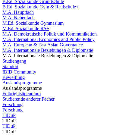
B.Ed. Sozialkunde Grundschule
B.Ed. Sozialkunde Gym & Realschule+
M.A. Hauptfach
M.A. Nebenfach
M.Ed. Sozialkunde Gymnasium
M.Ed. Sozialkunde RS+
M.A. Demokratische Politik und Kommunikation
M.A. International Economics and Public Policy
M.A. European & East Asian Governance
M.A. Internationale Beziehungen & Diplomatie
M.A. Internationale Beziehungen & Diplomatie
Studiengang
Standort
IBID Community
Bewerbung
Auslandsprogramme
Auslandsprogramme
Fulbrightstipendium
Studierende anderer Fächer
Forschung
Forschung
TIDuP
TIDuP
TIDuP
TIDuP