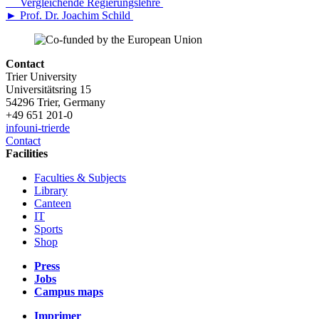
Vergleichende Regierungslehre
► Prof. Dr. Joachim Schild
Contact
Trier University
Universitätsring 15
54296 Trier, Germany
+49 651 201-0
info
uni-trier
de
Contact
Facilities
Faculties & Subjects
Library
Canteen
IT
Sports
Shop
Press
Jobs
Campus maps
Imprimer