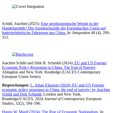
Schild, Joachim (2025):
Eine geoökonomische Wende in der
Handelspolitik? Die Ausgleichszölle der Europäischen Union auf
batterieelektrische Fahrzeuge aus China.
In:
Integration
48 (4), 299-
312.
Joachim Schild und Dirk H. Schmidt (2024):
EU and US Foreign
Economic Policy Responses to China. The End of Naivety
.
Abingdon and New York: Routledge (UACES Contemporary
European Union Series).
Besprechungen
:
L. Johan Eliasson (2024): EU and US Foreign
economic policy responses to China, the end of naivety: by Joachim
Schild and Dirk Schmidt
, London and New York,
Routledge/UACES, 2024
Journal of Contemporary European
Studies
,
32
(2), 594–596.
Hanns W. Maull (2024): The Rise of Economic Nationalism.
In: