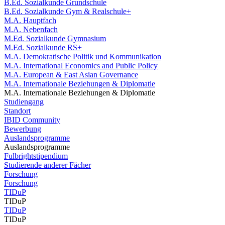
B.Ed. Sozialkunde Grundschule
B.Ed. Sozialkunde Gym & Realschule+
M.A. Hauptfach
M.A. Nebenfach
M.Ed. Sozialkunde Gymnasium
M.Ed. Sozialkunde RS+
M.A. Demokratische Politik und Kommunikation
M.A. International Economics and Public Policy
M.A. European & East Asian Governance
M.A. Internationale Beziehungen & Diplomatie
M.A. Internationale Beziehungen & Diplomatie
Studiengang
Standort
IBID Community
Bewerbung
Auslandsprogramme
Auslandsprogramme
Fulbrightstipendium
Studierende anderer Fächer
Forschung
Forschung
TIDuP
TIDuP
TIDuP
TIDuP