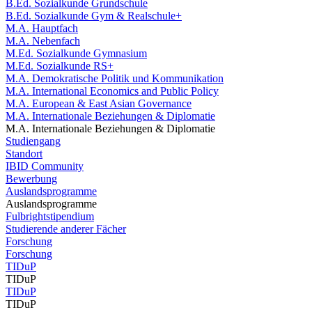
B.Ed. Sozialkunde Grundschule
B.Ed. Sozialkunde Gym & Realschule+
M.A. Hauptfach
M.A. Nebenfach
M.Ed. Sozialkunde Gymnasium
M.Ed. Sozialkunde RS+
M.A. Demokratische Politik und Kommunikation
M.A. International Economics and Public Policy
M.A. European & East Asian Governance
M.A. Internationale Beziehungen & Diplomatie
M.A. Internationale Beziehungen & Diplomatie
Studiengang
Standort
IBID Community
Bewerbung
Auslandsprogramme
Auslandsprogramme
Fulbrightstipendium
Studierende anderer Fächer
Forschung
Forschung
TIDuP
TIDuP
TIDuP
TIDuP