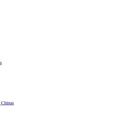
s
t Chinas