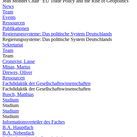
Jean Monnet Chair "EU Trade Policy and the Rise of Geopolitics"
News
Team
Events
Ressourcen
Publikationen
Regierungssysteme: Das politische System Deutschlands
Regierungssysteme: Das politische System Deutschlands
Sekretariat
Team
Team
Cronqvist, Lasse
Minas, Marius
Drewes, Oliver
Ressourcen
Fachdidaktik der Gesellschaftswissenschaften
Fachdidaktik der Gesellschaftswissenschaften
Busch, Matthias
Studium
Studium
Studium
Studium
Informationsverteiler des Faches
B.A. Hauptfach
B.A. Nebenfach