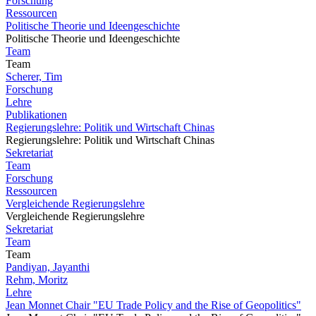
Forschung
Ressourcen
Politische Theorie und Ideengeschichte
Politische Theorie und Ideengeschichte
Team
Team
Scherer, Tim
Forschung
Lehre
Publikationen
Regierungslehre: Politik und Wirtschaft Chinas
Regierungslehre: Politik und Wirtschaft Chinas
Sekretariat
Team
Forschung
Ressourcen
Vergleichende Regierungslehre
Vergleichende Regierungslehre
Sekretariat
Team
Team
Pandiyan, Jayanthi
Rehm, Moritz
Lehre
Jean Monnet Chair "EU Trade Policy and the Rise of Geopolitics"