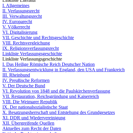
Linkliste Literatur
I. Allgemeines
II. Verfassungsrecht
III. Verwaltungsrecht
IV. Europarecht
V. Völkerrecht
VI. Digitalisierung
VII. Geschichte und Rechtsgeschichte
VIII. Rechtsvergleichung
IX. Religionsverfassungsrecht
Linkliste Verfassungsgeschichte
Linkliste Verfassungsgeschichte
I. Das Heilige Römische Reich Deutscher Nation
II. Verfassungsentwicklung in England, den USA und Frankreich
III. Rheinbund
IV. Preußische Reformen
V. Der Deutsche Bund
VI. Revolution von 1848 und die Paulskirchenverfassung
VII. Restauration, Reichsgründung und Kaiserreich
VIII. Die Weimarer Republik
IX. Der nationalsozialistische Staat
X. Besatzungsherrschaft und Entstehung des Grundgesetzes
XI. DDR und Wiedervereinigung
XII. Übergreifende Quellen
Aktuelles zum Recht der Daten