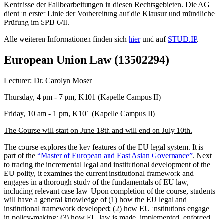
Kentnisse der Fallbearbeitungen in diesen Rechtsgebieten. Die AG
dient in erster Linie der Vorbereitung auf die Klausur und mündliche
Prüfung im SPB 6/II.
Alle weiteren Informationen finden sich
hier
und auf
STUD.IP
.
European Union Law (13502294)
Lecturer: Dr. Carolyn Moser
Thursday, 4 pm - 7 pm, K101 (Kapelle Campus II)
Friday, 10 am - 1 pm, K101 (Kapelle Campus II)
The Course will start on June 18th and will end on July 10th.
The course explores the key features of the EU legal system. It is
part of the
“Master of European and East Asian Governance”
. Next
to tracing the incremental legal and institutional development of the
EU polity, it examines the current institutional framework and
engages in a thorough study of the fundamentals of EU law,
including relevant case law. Upon completion of the course, students
will have a general knowledge of (1) how the EU legal and
institutional framework developed; (2) how EU institutions engage
in policy-making; (3) how EU law is made, implemented, enforced,