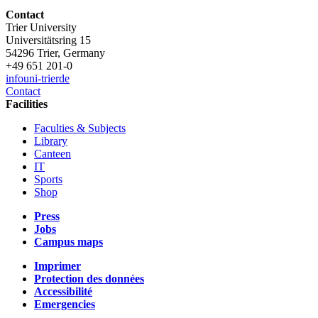
Contact
Trier University
Universitätsring 15
54296 Trier, Germany
+49 651 201-0
info
uni-trier
de
Contact
Facilities
Faculties & Subjects
Library
Canteen
IT
Sports
Shop
Press
Jobs
Campus maps
Imprimer
Protection des données
Accessibilité
Emergencies