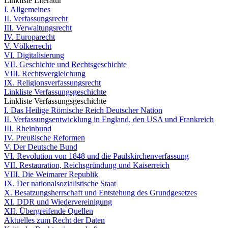
Linkliste Literatur
I. Allgemeines
II. Verfassungsrecht
III. Verwaltungsrecht
IV. Europarecht
V. Völkerrecht
VI. Digitalisierung
VII. Geschichte und Rechtsgeschichte
VIII. Rechtsvergleichung
IX. Religionsverfassungsrecht
Linkliste Verfassungsgeschichte
Linkliste Verfassungsgeschichte
I. Das Heilige Römische Reich Deutscher Nation
II. Verfassungsentwicklung in England, den USA und Frankreich
III. Rheinbund
IV. Preußische Reformen
V. Der Deutsche Bund
VI. Revolution von 1848 und die Paulskirchenverfassung
VII. Restauration, Reichsgründung und Kaiserreich
VIII. Die Weimarer Republik
IX. Der nationalsozialistische Staat
X. Besatzungsherrschaft und Entstehung des Grundgesetzes
XI. DDR und Wiedervereinigung
XII. Übergreifende Quellen
Aktuelles zum Recht der Daten