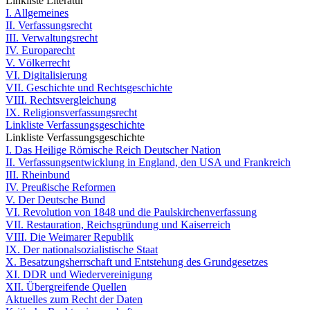
Linkliste Literatur
I. Allgemeines
II. Verfassungsrecht
III. Verwaltungsrecht
IV. Europarecht
V. Völkerrecht
VI. Digitalisierung
VII. Geschichte und Rechtsgeschichte
VIII. Rechtsvergleichung
IX. Religionsverfassungsrecht
Linkliste Verfassungsgeschichte
Linkliste Verfassungsgeschichte
I. Das Heilige Römische Reich Deutscher Nation
II. Verfassungsentwicklung in England, den USA und Frankreich
III. Rheinbund
IV. Preußische Reformen
V. Der Deutsche Bund
VI. Revolution von 1848 und die Paulskirchenverfassung
VII. Restauration, Reichsgründung und Kaiserreich
VIII. Die Weimarer Republik
IX. Der nationalsozialistische Staat
X. Besatzungsherrschaft und Entstehung des Grundgesetzes
XI. DDR und Wiedervereinigung
XII. Übergreifende Quellen
Aktuelles zum Recht der Daten