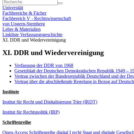
Universität
Fachbereiche & Fächer
Fachbereich V - Rechtswissenschaft
von Ungern-Sternberg
Lehre & Materialien
Linkliste Verfassungsgeschichte
XI. DDR und Wiedervereinigung
XI. DDR und Wiedervereinigung
Verfassung der DDR von 1968
Gesetzblatt der Deutschen Demokratischen Republik 1949
–
19
Vertrag zwischen der Bundesrepublik Deutschland und der Deu
Vertrag über die abschließende Regelung in Bezug auf Deutsc
Institute
Institut für Recht und Digitalisierung Trier (IRDT)
Institut für Rechtspolitik (IRP)
Schriftenreihe
Open-Access Schriftenreihe digital I recht Staat und digitale Gesellsch