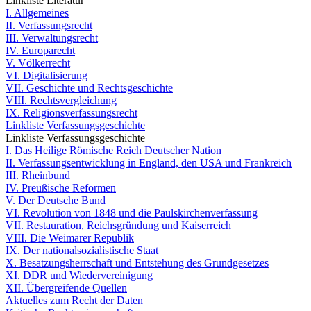
Linkliste Literatur
I. Allgemeines
II. Verfassungsrecht
III. Verwaltungsrecht
IV. Europarecht
V. Völkerrecht
VI. Digitalisierung
VII. Geschichte und Rechtsgeschichte
VIII. Rechtsvergleichung
IX. Religionsverfassungsrecht
Linkliste Verfassungsgeschichte
Linkliste Verfassungsgeschichte
I. Das Heilige Römische Reich Deutscher Nation
II. Verfassungsentwicklung in England, den USA und Frankreich
III. Rheinbund
IV. Preußische Reformen
V. Der Deutsche Bund
VI. Revolution von 1848 und die Paulskirchenverfassung
VII. Restauration, Reichsgründung und Kaiserreich
VIII. Die Weimarer Republik
IX. Der nationalsozialistische Staat
X. Besatzungsherrschaft und Entstehung des Grundgesetzes
XI. DDR und Wiedervereinigung
XII. Übergreifende Quellen
Aktuelles zum Recht der Daten