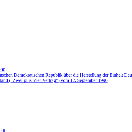
90
tschen Demokratischen Republik über die Herstellung der Einheit De
hland ("Zwei-plus-Vier-Vertrag") vom 12. September 1990
aft