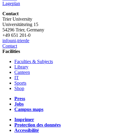
Lageplan
Contact
Trier University
Universitätsring 15
54296 Trier, Germany
+49 651 201-0
info
uni-trier
de
Contact
Facilities
Faculties & Subjects
Library
Canteen
IT
Sports
Shop
Press
Jobs
Campus maps
Imprimer
Protection des données
Accessibilité