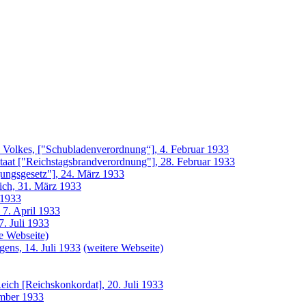
 Volkes, ["Schubladenverordnung“], 4. Februar 1933
aat ["Reichstagsbrandverordnung"], 28. Februar 1933
ungsgesetz"], 24. März 1933
ich, 31. März 1933
 1933
 7. April 1933
. Juli 1933
e Webseite)
gens, 14. Juli 1933
(weitere Webseite)
ich [Reichskonkordat], 20. Juli 1933
ember 1933