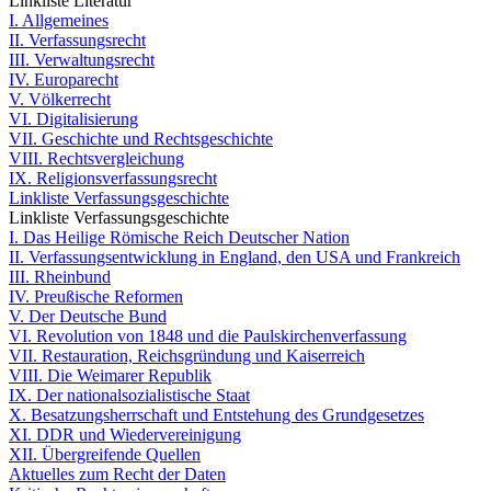
Linkliste Literatur
I. Allgemeines
II. Verfassungsrecht
III. Verwaltungsrecht
IV. Europarecht
V. Völkerrecht
VI. Digitalisierung
VII. Geschichte und Rechtsgeschichte
VIII. Rechtsvergleichung
IX. Religionsverfassungsrecht
Linkliste Verfassungsgeschichte
Linkliste Verfassungsgeschichte
I. Das Heilige Römische Reich Deutscher Nation
II. Verfassungsentwicklung in England, den USA und Frankreich
III. Rheinbund
IV. Preußische Reformen
V. Der Deutsche Bund
VI. Revolution von 1848 und die Paulskirchenverfassung
VII. Restauration, Reichsgründung und Kaiserreich
VIII. Die Weimarer Republik
IX. Der nationalsozialistische Staat
X. Besatzungsherrschaft und Entstehung des Grundgesetzes
XI. DDR und Wiedervereinigung
XII. Übergreifende Quellen
Aktuelles zum Recht der Daten