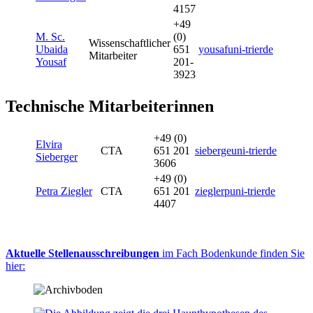
4157
+49
M. Sc.
(0)
Wissenschaftlicher
Ubaida
651
yousaf
uni-trier
de
Mitarbeiter
Yousaf
201-
3923
Technische Mitarbeiterinnen
+49 (0)
Elvira
CTA
651 201
sieberge
uni-trier
de
Sieberger
3606
+49 (0)
Petra Ziegler
CTA
651 201
zieglerp
uni-trier
de
4407
Aktuelle Stellenausschreibungen
im Fach Bodenkunde finden Sie
hier: