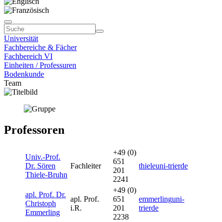
Universität
Fachbereiche & Fächer
Fachbereich VI
Einheiten / Professuren
Bodenkunde
Team
Professoren
+49 (0)
Univ.-Prof.
651
Dr. Sören
Fachleiter
thiele
uni-trier
de
201
Thiele-Bruhn
2241
+49 (0)
apl. Prof. Dr.
apl. Prof.
651
emmerling
uni-
Christoph
i.R.
201
trier
de
Emmerling
2238