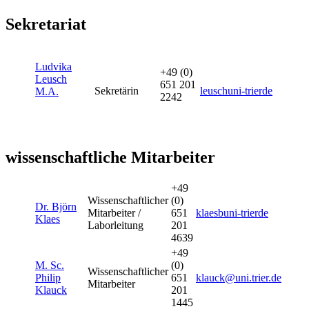
Sekretariat
Ludvika
+49 (0)
Leusch
651 201
Sekretärin
leusch
uni-trier
de
M.A.
2242
wissenschaftliche Mitarbeiter
+49
Wissenschaftlicher
(0)
Dr. Björn
Mitarbeiter /
651
klaesb
uni-trier
de
Klaes
Laborleitung
201
4639
+49
M. Sc.
(0)
Wissenschaftlicher
Philip
651
klauck@uni.trier.de
Mitarbeiter
Klauck
201
1445