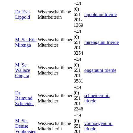
+49
(0)
Dr. Eva
Wissenschaftliche
651
lippold
uni-trier
de
Lippold
Mitarbeiterin
201-
1369
+49
(0)
M. Sc. Eric
Wissenschaftlicher
651
mirenga
uni-trier
de
Mirenga
Mitarbeiter
201
3254
+49
M. Sc.
(0)
Wissenschaftlicher
Wallace
651
ongara
uni-trier
de
Mitarbeiter
Ongara
201
3581
+49
Dr.
(0)
Wissenschaftlicher
schneider
uni-
Raimund
651
Mitarbeiter
trier
de
Schneider
201
2246
+49
M. Sc.
(0)
Wissenschaftliche
vonhoegen
uni-
Denise
651
Mitarbeiterin
trier
de
Vonhoegen
201