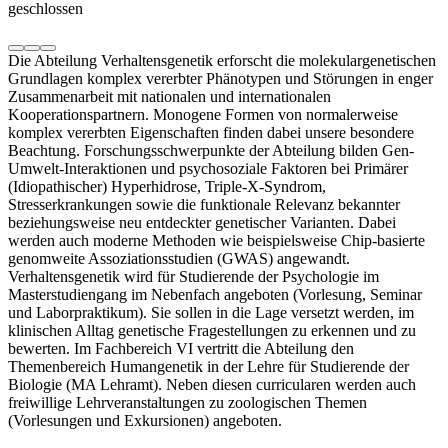
geschlossen
Die Abteilung Verhaltensgenetik erforscht die molekulargenetischen
Grundlagen komplex vererbter Phänotypen und Störungen in enger
Zusammenarbeit mit nationalen und internationalen
Kooperationspartnern. Monogene Formen von normalerweise
komplex vererbten Eigenschaften finden dabei unsere besondere
Beachtung. Forschungsschwerpunkte der Abteilung bilden Gen-
Umwelt-Interaktionen und psychosoziale Faktoren bei Primärer
(Idiopathischer) Hyperhidrose, Triple-X-Syndrom,
Stresserkrankungen sowie die funktionale Relevanz bekannter
beziehungsweise neu entdeckter genetischer Varianten. Dabei
werden auch moderne Methoden wie beispielsweise Chip-basierte
genomweite Assoziationsstudien (GWAS) angewandt.
Verhaltensgenetik wird für Studierende der Psychologie im
Masterstudiengang im Nebenfach angeboten (Vorlesung, Seminar
und Laborpraktikum). Sie sollen in die Lage versetzt werden, im
klinischen Alltag genetische Fragestellungen zu erkennen und zu
bewerten. Im Fachbereich VI vertritt die Abteilung den
Themenbereich Humangenetik in der Lehre für Studierende der
Biologie (MA Lehramt). Neben diesen curricularen werden auch
freiwillige Lehrveranstaltungen zu zoologischen Themen
(Vorlesungen und Exkursionen) angeboten.