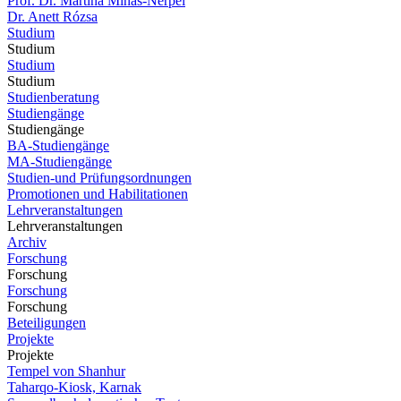
Prof. Dr. Martina Minas-Nerpel
Dr. Anett Rózsa
Studium
Studium
Studium
Studium
Studienberatung
Studiengänge
Studiengänge
BA-Studiengänge
MA-Studiengänge
Studien-und Prüfungsordnungen
Promotionen und Habilitationen
Lehrveranstaltungen
Lehrveranstaltungen
Archiv
Forschung
Forschung
Forschung
Forschung
Beteiligungen
Projekte
Projekte
Tempel von Shanhur
Taharqo-Kiosk, Karnak