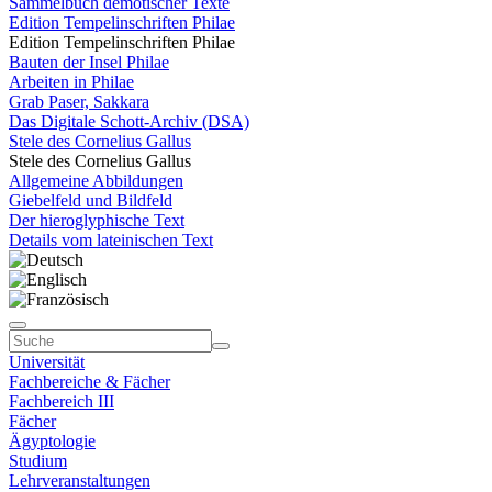
Sammelbuch demotischer Texte
Edition Tempelinschriften Philae
Edition Tempelinschriften Philae
Bauten der Insel Philae
Arbeiten in Philae
Grab Paser, Sakkara
Das Digitale Schott-Archiv (DSA)
Stele des Cornelius Gallus
Stele des Cornelius Gallus
Allgemeine Abbildungen
Giebelfeld und Bildfeld
Der hieroglyphische Text
Details vom lateinischen Text
Universität
Fachbereiche & Fächer
Fachbereich III
Fächer
Ägyptologie
Studium
Lehrveranstaltungen