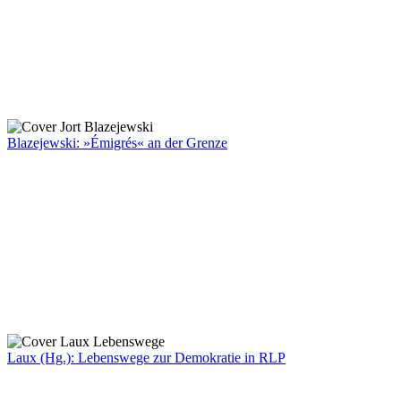
Blazejewski: »Émigrés« an der Grenze
Laux (Hg.): Lebenswege zur Demokratie in RLP