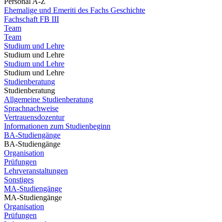
Personal A-Z
Ehemalige und Emeriti des Fachs Geschichte
Fachschaft FB III
Team
Team
Studium und Lehre
Studium und Lehre
Studium und Lehre
Studium und Lehre
Studienberatung
Studienberatung
Allgemeine Studienberatung
Sprachnachweise
Vertrauensdozentur
Informationen zum Studienbeginn
BA-Studiengänge
BA-Studiengänge
Organisation
Prüfungen
Lehrveranstaltungen
Sonstiges
MA-Studiengänge
MA-Studiengänge
Organisation
Prüfungen