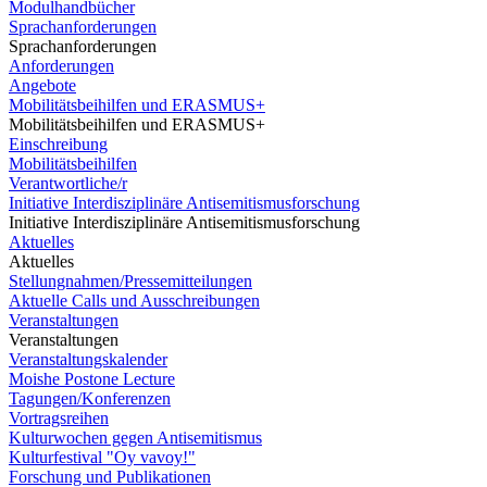
Modulhandbücher
Sprachanforderungen
Sprachanforderungen
Anforderungen
Angebote
Mobilitätsbeihilfen und ERASMUS+
Mobilitätsbeihilfen und ERASMUS+
Einschreibung
Mobilitätsbeihilfen
Verantwortliche/r
Initiative Interdisziplinäre Antisemitismusforschung
Initiative Interdisziplinäre Antisemitismusforschung
Aktuelles
Aktuelles
Stellungnahmen/Pressemitteilungen
Aktuelle Calls und Ausschreibungen
Veranstaltungen
Veranstaltungen
Veranstaltungskalender
Moishe Postone Lecture
Tagungen/Konferenzen
Vortragsreihen
Kulturwochen gegen Antisemitismus
Kulturfestival "Oy vavoy!"
Forschung und Publikationen