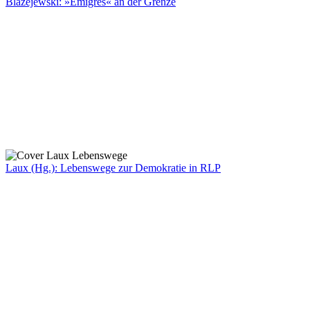
Blazejewski: »Émigrés« an der Grenze
Laux (Hg.): Lebenswege zur Demokratie in RLP