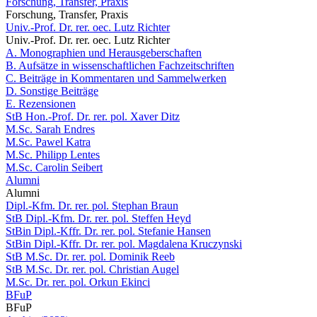
Forschung, Transfer, Praxis
Forschung, Transfer, Praxis
Univ.-Prof. Dr. rer. oec. Lutz Richter
Univ.-Prof. Dr. rer. oec. Lutz Richter
A. Monographien und Herausgeberschaften
B. Aufsätze in wissenschaftlichen Fachzeitschriften
C. Beiträge in Kommentaren und Sammelwerken
D. Sonstige Beiträge
E. Rezensionen
StB Hon.-Prof. Dr. rer. pol. Xaver Ditz
M.Sc. Sarah Endres
M.Sc. Pawel Katra
M.Sc. Philipp Lentes
M.Sc. Carolin Seibert
Alumni
Alumni
Dipl.-Kfm. Dr. rer. pol. Stephan Braun
StB Dipl.-Kfm. Dr. rer. pol. Steffen Heyd
StBin Dipl.-Kffr. Dr. rer. pol. Stefanie Hansen
StBin Dipl.-Kffr. Dr. rer. pol. Magdalena Kruczynski
StB M.Sc. Dr. rer. pol. Dominik Reeb
StB M.Sc. Dr. rer. pol. Christian Augel
M.Sc. Dr. rer. pol. Orkun Ekinci
BFuP
BFuP