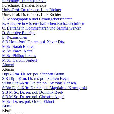
Forschung, Transfer, Praxis
Forschung, Transfer, Praxis
Univ.-Prof. Dr. rer. oec. Lutz Richter
Univ.-Prof. Dr. rer. oec. Lutz Richter
A. Monographien und Herausgeberschaften
B. Aufsätze in wissenschaftlichen Fachzeitschriften
C. Beiträge in Kommentaren und Sammelwerken
D. Sonstige Beiträge
E. Rezensionen
StB Hon.-Prof. Dr. rer. pol. Xaver Ditz
M.Sc. Sarah Endres
M.Sc. Pawel Katra
M.Sc. Philipp Lentes
M.Sc. Carolin Seibert
Alumni
Alumni
Dipl.-Kfm. Dr. rer. pol. Stephan Braun
StB Dipl.-Kfm. Dr. rer. pol. Steffen Heyd
StBin Dipl.-Kffr. Dr. rer. pol. Stefanie Hansen
StBin Dipl.-Kffr. Dr. rer. pol. Magdalena Kruczynski
StB M.Sc. Dr. rer. pol. Dominik Reeb
StB M.Sc. Dr. rer. pol. Christian Augel
M.Sc. Dr. rer. pol. Orkun Ekinci
BFuP
BFuP