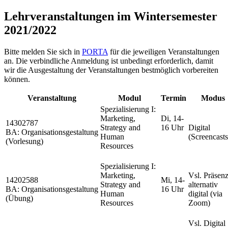
Lehrveranstaltungen im Wintersemester
2021/2022
Bitte melden Sie sich in
PORTA
für die jeweiligen Veranstaltungen
an. Die verbindliche Anmeldung ist unbedingt erforderlich, damit
wir die Ausgestaltung der Veranstaltungen bestmöglich vorbereiten
können.
Veranstaltung
Modul
Termin
Modus
Spezialisierung I:
Marketing,
Di, 14-
14302787
Strategy and
16 Uhr
Digital
BA: Organisationsgestaltung
Human
(Screencasts
(Vorlesung)
Resources
Spezialisierung I:
Marketing,
Vsl. Präsenz
14202588
Mi, 14-
Strategy and
alternativ
BA: Organisationsgestaltung
16 Uhr
Human
digital (via
(Übung)
Resources
Zoom)
Vsl. Digital