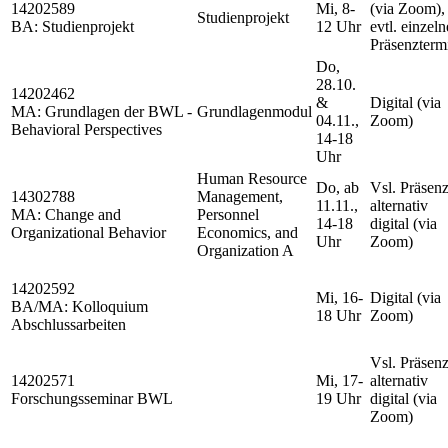
14202589
Mi, 8-
(via Zoom),
Studienprojekt
BA: Studienprojekt
12 Uhr
evtl. einzeln
Präsenzterm
Do,
28.10.
14202462
&
Digital (via
MA: Grundlagen der BWL -
Grundlagenmodul
04.11.,
Zoom)
Behavioral Perspectives
14-18
Uhr
Human Resource
Do, ab
Vsl. Präsenz
14302788
Management,
11.11.,
alternativ
MA: Change and
Personnel
14-18
digital (via
Organizational Behavior
Economics, and
Uhr
Zoom)
Organization A
14202592
Mi, 16-
Digital (via
BA/MA: Kolloquium
18 Uhr
Zoom)
Abschlussarbeiten
Vsl. Präsenz
14202571
Mi, 17-
alternativ
Forschungsseminar BWL
19 Uhr
digital (via
Zoom)