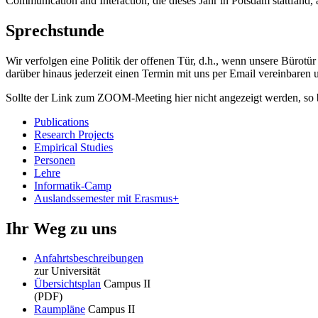
Communication and Interaction, die dieses Jahr in Potsdam stattfand,
Sprechstunde
Wir verfolgen eine Politik der offenen Tür, d.h., wenn unsere Bürotü
darüber hinaus jederzeit einen Termin mit uns per Email vereinbare
Sollte der Link zum ZOOM-Meeting hier nicht angezeigt werden, so b
Publications
Research Projects
Empirical Studies
Personen
Lehre
Informatik-Camp
Auslandssemester mit Erasmus+
Ihr Weg zu uns
Anfahrtsbeschreibungen
zur Universität
Übersichtsplan
Campus II
(PDF)
Raumpläne
Campus II