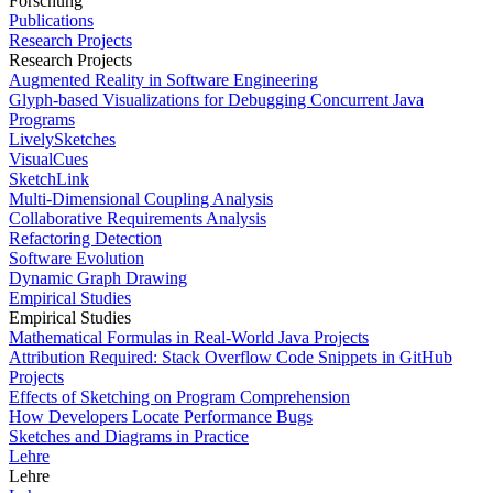
Forschung
Publications
Research Projects
Research Projects
Augmented Reality in Software Engineering
Glyph-based Visualizations for Debugging Concurrent Java
Programs
LivelySketches
VisualCues
SketchLink
Multi-Dimensional Coupling Analysis
Collaborative Requirements Analysis
Refactoring Detection
Software Evolution
Dynamic Graph Drawing
Empirical Studies
Empirical Studies
Mathematical Formulas in Real-World Java Projects
Attribution Required: Stack Overflow Code Snippets in GitHub
Projects
Effects of Sketching on Program Comprehension
How Developers Locate Performance Bugs
Sketches and Diagrams in Practice
Lehre
Lehre