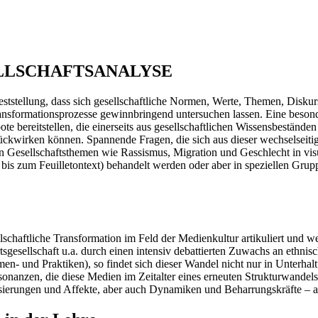
LLSCHAFTSANALYSE
ststellung, dass sich gesellschaftliche Normen, Werte, Themen, Diskur
ransformationsprozesse gewinnbringend untersuchen lassen. Eine besond
ebote bereitstellen, die einerseits aus gesellschaftlichen Wissensbeständ
ückwirken können. Spannende Fragen, die sich aus dieser wechselseit
n Gesellschaftsthemen wie Rassismus, Migration und Geschlecht in visu
bis zum Feuilletontext) behandelt werden oder aber in speziellen Gru
llschaftliche Transformation im Feld der Medienkultur artikuliert und w
esellschaft u.a. durch einen intensiv debattierten Zuwachs an ethnisch-
rmen- und Praktiken), so findet sich dieser Wandel nicht nur in Unterh
onanzen, die diese Medien im Zeitalter eines erneuten Strukturwandels 
risierungen und Affekte, aber auch Dynamiken und Beharrungskräfte – 