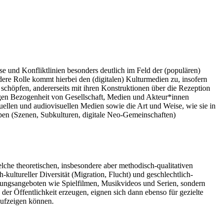
se und Konfliktlinien besonders deutlich im Feld der (populären)
ere Rolle kommt hierbei den (digitalen) Kulturmedien zu, insofern
en schöpfen, andererseits mit ihren Konstruktionen über die Rezeption
igen Bezogenheit von Gesellschaft, Medien und Akteur*innen
ellen und audiovisuellen Medien sowie die Art und Weise, wie sie in
ppen (Szenen, Subkulturen, digitale Neo-Gemeinschaften)
elche theoretischen, insbesondere aber methodisch-qualitativen
kultureller Diversität (Migration, Flucht) und geschlechtlich-
altungsangeboten wie Spielfilmen, Musikvideos und Serien, sondern
der Öffentlichkeit erzeugen, eignen sich dann ebenso für gezielte
aufzeigen können.