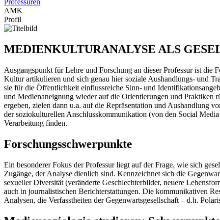
Professuren
AMK
Profil
MEDIENKULTURANALYSE ALS GESE
Ausgangspunkt für Lehre und Forschung an dieser Professur ist die Fe
Kultur artikulieren und sich genau hier soziale Aushandlungs- und T
sie für die Öffentlichkeit einflussreiche Sinn- und Identifikationsang
und Medienaneignung wieder auf die Orientierungen und Praktiken r
ergeben, zielen dann u.a. auf die Repräsentation und Aushandlung vo
der soziokulturellen Anschlusskommunikation (von den Social Media 
Verarbeitung finden.
Forschungsschwerpunkte
Ein besonderer Fokus der Professur liegt auf der Frage, wie sich gese
Zugänge, der Analyse dienlich sind. Kennzeichnet sich die Gegenwartsg
sexueller Diversität (veränderte Geschlechterbilder, neuere Lebensfo
auch in journalistischen Berichterstattungen. Die kommunikativen Res
Analysen, die Verfasstheiten der Gegenwartsgesellschaft – d.h. Pola