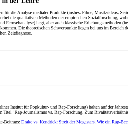
 in der Lehre
n für die Analyse medialer Produkte (insbes. Filme, Musikvideos, Ser
erbei die qualitativen Methoden der empirischen Sozialforschung, wo
nd Fernsehanalyse) liegt, aber auch klassische Erhebungsmethoden (i
mmen. Die theoretischen Schwerpunkte liegen bei uns im Bereich der
chen Zeitdiagnose.
erliner Institut für Popkultur- und Rap-Forschung) halten auf der Jahre
 Titel "Rap-Journalismus vs. Rap-Forschung. Zum Rivalitätsverhältni
te-Beitrags:
Drake vs. Kendrick: Streit der Megastars. Wie ein Rap-Beef