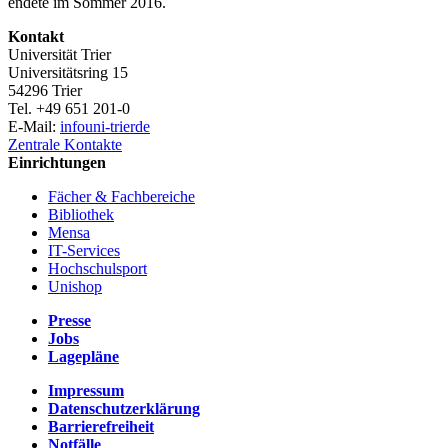
endete im Sommer 2016.
Kontakt
Universität Trier
Universitätsring 15
54296 Trier
Tel. +49 651 201-0
E-Mail:
info
uni-trier
de
Zentrale Kontakte
Einrichtungen
Fächer & Fachbereiche
Bibliothek
Mensa
IT-Services
Hochschulsport
Unishop
Presse
Jobs
Lagepläne
Impressum
Datenschutzerklärung
Barrierefreiheit
Notfälle