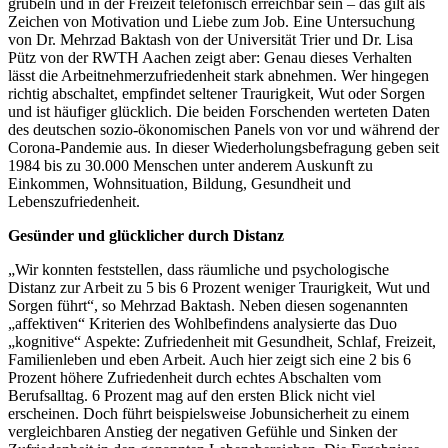
grübeln und in der Freizeit telefonisch erreichbar sein – das gilt als
Zeichen von Motivation und Liebe zum Job. Eine Untersuchung
von Dr. Mehrzad Baktash von der Universität Trier und Dr. Lisa
Pütz von der RWTH Aachen zeigt aber: Genau dieses Verhalten
lässt die Arbeitnehmerzufriedenheit stark abnehmen. Wer hingegen
richtig abschaltet, empfindet seltener Traurigkeit, Wut oder Sorgen
und ist häufiger glücklich. Die beiden Forschenden werteten Daten
des deutschen sozio-ökonomischen Panels von vor und während der
Corona-Pandemie aus. In dieser Wiederholungsbefragung geben seit
1984 bis zu 30.000 Menschen unter anderem Auskunft zu
Einkommen, Wohnsituation, Bildung, Gesundheit und
Lebenszufriedenheit.
Gesünder und glücklicher durch Distanz
„Wir konnten feststellen, dass räumliche und psychologische
Distanz zur Arbeit zu 5 bis 6 Prozent weniger Traurigkeit, Wut und
Sorgen führt“, so Mehrzad Baktash. Neben diesen sogenannten
„affektiven“ Kriterien des Wohlbefindens analysierte das Duo
„kognitive“ Aspekte: Zufriedenheit mit Gesundheit, Schlaf, Freizeit,
Familienleben und eben Arbeit. Auch hier zeigt sich eine 2 bis 6
Prozent höhere Zufriedenheit durch echtes Abschalten vom
Berufsalltag. 6 Prozent mag auf den ersten Blick nicht viel
erscheinen. Doch führt beispielsweise Jobunsicherheit zu einem
vergleichbaren Anstieg der negativen Gefühle und Sinken der