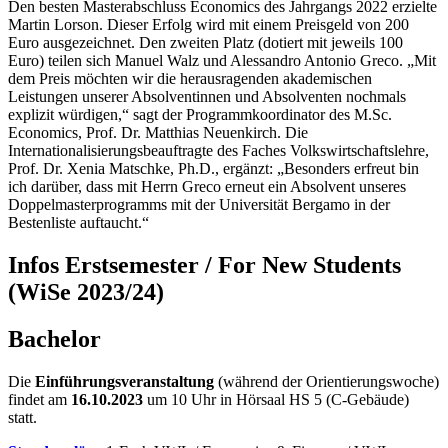
Den besten Masterabschluss Economics des Jahrgangs 2022 erzielte
Martin Lorson. Dieser Erfolg wird mit einem Preisgeld von 200
Euro ausgezeichnet. Den zweiten Platz (dotiert mit jeweils 100
Euro) teilen sich Manuel Walz und Alessandro Antonio Greco. „Mit
dem Preis möchten wir die herausragenden akademischen
Leistungen unserer Absolventinnen und Absolventen nochmals
explizit würdigen,“ sagt der Programmkoordinator des M.Sc.
Economics, Prof. Dr. Matthias Neuenkirch. Die
Internationalisierungsbeauftragte des Faches Volkswirtschaftslehre,
Prof. Dr. Xenia Matschke, Ph.D., ergänzt: „Besonders erfreut bin
ich darüber, dass mit Herrn Greco erneut ein Absolvent unseres
Doppelmasterprogramms mit der Universität Bergamo in der
Bestenliste auftaucht.“
Infos Erstsemester / For New Students
(WiSe 2023/24)
Bachelor
Die
Einführungsveranstaltung
(während der Orientierungswoche)
findet am
16.10.2023
um 10 Uhr in Hörsaal HS 5 (C-Gebäude)
statt.