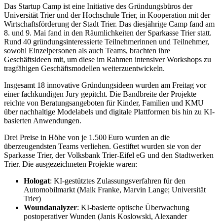
Das Startup Camp ist eine Initiative des Gründungsbüros der
Universität Trier und der Hochschule Trier, in Kooperation mit der
Wirtschaftsförderung der Stadt Trier. Das diesjährige Camp fand am
8. und 9. Mai fand in den Räumlichkeiten der Sparkasse Trier statt.
Rund 40 gründungsinteressierte Teilnehmerinnen und Teilnehmer,
sowohl Einzelpersonen als auch Teams, brachten ihre
Geschäftsideen mit, um diese im Rahmen intensiver Workshops zu
tragfähigen Geschäftsmodellen weiterzuentwickeln.
Insgesamt 18 innovative Gründungsideen wurden am Freitag vor
einer fachkundigen Jury gepitcht. Die Bandbreite der Projekte
reichte von Beratungsangeboten für Kinder, Familien und KMU
über nachhaltige Modelabels und digitale Plattformen bis hin zu KI-
basierten Anwendungen.
Drei Preise in Höhe von je 1.500 Euro wurden an die
überzeugendsten Teams verliehen. Gestiftet wurden sie von der
Sparkasse Trier, der Volksbank Trier-Eifel eG und den Stadtwerken
Trier. Die ausgezeichneten Projekte waren:
Hologat
: KI-gestütztes Zulassungsverfahren für den
Automobilmarkt (Maik Franke, Marvin Lange; Universität
Trier)
Woundanalyzer
: KI-basierte optische Überwachung
postoperativer Wunden (Janis Koslowski, Alexander