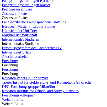
Fachprüfungsordnungen Bachelor
Fachprüfungsordnungen Master
Prüfungsausschüsse
Zusatzzertifikate
Zusatzzertifikate
Fachspezifische Fremdsprachenausbildung
European Master in Labour Studies
Übersicht der Uni Trier
Magister der Wirtschaft
Internationales Studieren
Internationales Studieren
Erasmusprogramm des Fachbereichs IV
International Office
Abschlussarbeiten
Forschung
Forschung
Forschung
Forschung
Research Papers in Economics
Trierer Institut für Geldwäsche- und Korruptions-Strafrecht
DFG Forschungsgruppe MikroSim
Research Institute for Official and Survey Statistics
Forschungskolloquien
Weitere Links
Weitere Links