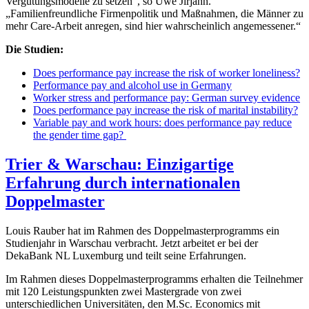
Vergütungsmodelle zu setzen“, so Uwe Jirjahn.
„Familienfreundliche Firmenpolitik und Maßnahmen, die Männer zu
mehr Care-Arbeit anregen, sind hier wahrscheinlich angemessener.“
Die Studien:
Does performance pay increase the risk of worker loneliness?
Performance pay and alcohol use in Germany
Worker stress and performance pay: German survey evidence
Does performance pay increase the risk of marital instability?
Variable pay and work hours: does performance pay reduce
the gender time gap?
Trier & Warschau: Einzigartige
Erfahrung durch internationalen
Doppelmaster
Louis Rauber hat im Rahmen des Doppelmasterprogramms ein
Studienjahr in Warschau verbracht. Jetzt arbeitet er bei der
DekaBank NL Luxemburg und teilt seine Erfahrungen.
Im Rahmen dieses Doppelmasterprogramms erhalten die Teilnehmer
mit 120 Leistungspunkten zwei Mastergrade von zwei
unterschiedlichen Universitäten, den M.Sc. Economics mit