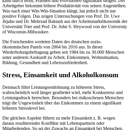
kann durch Boni, Prämien und Provisionen signifikant steigen. Der
Arbeitgeber bekommt höhere Produktivität von seinen Angestellten.
Was nach einer Win-Win-Situation klingt, hat jedoch nicht nur
positive Folgen. Das zeigen Untersuchungen von Prof. Dr. Uwe
Jirjahn und Dr. Mehrzad Baktash aus der Arbeitsmarktökonomik der
Universität Trier und Prof. Dr. John S. Heywood von der University
of Wisconsin-Milwaukee.
Die Forschenden werteten Daten des deutschen sozio-
ökonomischen Panels von 2004 bis 2016 aus. In dieser
Wiederholungsbefragung geben seit 1984 bis zu 30.000 Menschen
unter anderem Auskunft zu Arbeit, Einkommen, Wohnsituation,
Bildung, Gesundheit und Lebenszufriedenheit.
Stress, Einsamkeit und Alkoholkonsum
Demnach führt Leistungsentlohnung zu höherem Stress,
wahrscheinlich weil länger gearbeitet wird, mehr Konkurrenz und
Leistungsdruck herrschen. Besonders bei risikoscheuen Menschen
trägt die Ungewissheit über das Einkommen zu einem signifikant
höheren Stresslevel bei.
Die gleichen Aspekte führen zu mehr Einsamkeit z. B. wegen
daraus resultierender Konflikte mit Lebenspartnern oder
Mitarbeitenden. So sei der Zuwachs an Einsamkeit bei Menschen,