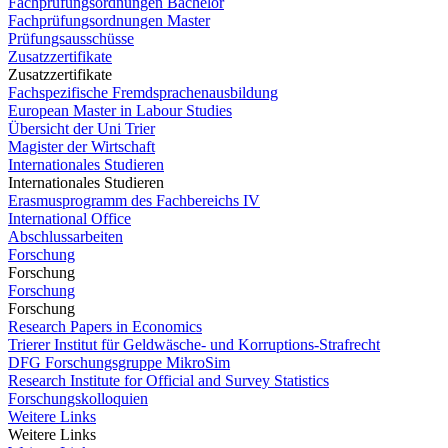
Fachprüfungsordnungen Bachelor
Fachprüfungsordnungen Master
Prüfungsausschüsse
Zusatzzertifikate
Zusatzzertifikate
Fachspezifische Fremdsprachenausbildung
European Master in Labour Studies
Übersicht der Uni Trier
Magister der Wirtschaft
Internationales Studieren
Internationales Studieren
Erasmusprogramm des Fachbereichs IV
International Office
Abschlussarbeiten
Forschung
Forschung
Forschung
Forschung
Research Papers in Economics
Trierer Institut für Geldwäsche- und Korruptions-Strafrecht
DFG Forschungsgruppe MikroSim
Research Institute for Official and Survey Statistics
Forschungskolloquien
Weitere Links
Weitere Links