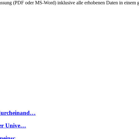
e Fassung (PDF oder MS-Word) inklusive alle erhobenen Daten in einem 
 durcheinand…
der Unive…
gemeinsc…