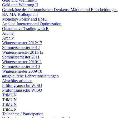
Geld und Währung I
Geld und Währung II
Grundzüge des ökonomischen Denkens: Märkte und Entscheidungen
BA-MA-Kolloquium
Monetary Policy and EMU
Applied Intertemporal Optimization
Quantitative Trading with R
Archiv
Archiv
Wintersemester 2012/13
Sommersemester 2012
Wintersemesster 2011/12
Sommersemester 2011
Wintersemester 2010/11
Sommersemester 2010
Wintersemester 2009/10
ausgelaufene Lehrveranstaltungen
Abschlussarbeiten
Prüfungsausschu WISO
Prüfungsausschu WISO
TriMUN
TriMUN
TriMUN
TriMUN
Teilnahme / Participation