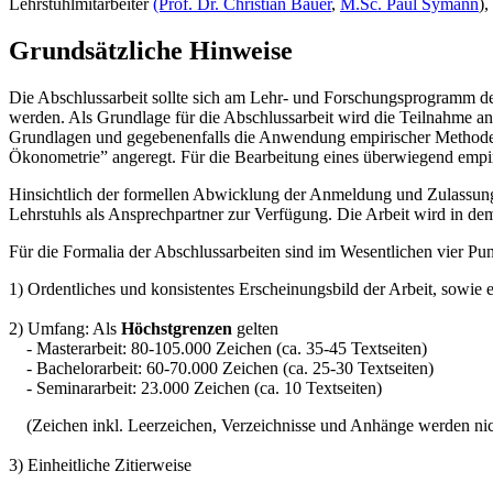
Lehrstuhlmitarbeiter
(Prof. Dr. Christian Bauer
,
M.Sc. Paul Symann
)
Grundsätzliche Hinweise
Die Abschlussarbeit sollte sich am Lehr- und Forschungsprogramm des
werden. Als Grundlage für die Abschlussarbeit wird die Teilnahme an
Grundlagen und gegebenenfalls die Anwendung empirischer Methoden
Ökonometrie” angeregt. Für die Bearbeitung eines überwiegend empir
Hinsichtlich der formellen Abwicklung der Anmeldung und Zulassung 
Lehrstuhls als Ansprechpartner zur Verfügung. Die Arbeit wird in dem
Für die Formalia der Abschlussarbeiten sind im Wesentlichen vier Pun
1) Ordentliches und konsistentes Erscheinungsbild der Arbeit, sowie 
2) Umfang: Als
Höchstgrenzen
gelten
- Masterarbeit: 80-105.000 Zeichen (ca. 35-45 Textseiten)
- Bachelorarbeit: 60-70.000 Zeichen (ca. 25-30 Textseiten)
- Seminararbeit: 23.000 Zeichen (ca. 10 Textseiten)
(Zeichen inkl. Leerzeichen, Verzeichnisse und Anhänge werden nich
3) Einheitliche Zitierweise