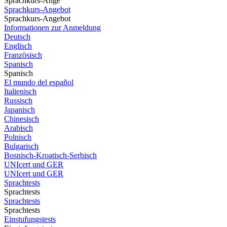
Sprachkurs-Ange
Sprachkurs-Angebot
Sprachkurs-Angebot
Informationen zur Anmeldung
Deutsch
Englisch
Französisch
Spanisch
Spanisch
El mundo del español
Italienisch
Russisch
Japanisch
Chinesisch
Arabisch
Polnisch
Bulgarisch
Bosnisch-Kroatisch-Serbisch
UNIcert und GER
UNIcert und GER
Sprachtests
Sprachtests
Sprachtests
Sprachtests
Einstufungstests