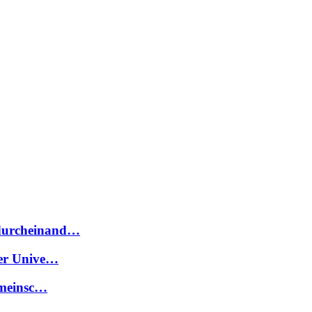
 durcheinand…
der Unive…
gemeinsc…